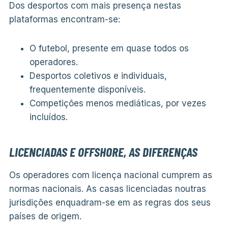
Dos desportos com mais presença nestas
plataformas encontram-se:
O futebol, presente em quase todos os
operadores.
Desportos coletivos e individuais,
frequentemente disponíveis.
Competições menos mediáticas, por vezes
incluídos.
LICENCIADAS E OFFSHORE, AS DIFERENÇAS
Os operadores com licença nacional cumprem as
normas nacionais. As casas licenciadas noutras
jurisdições enquadram-se em as regras dos seus
países de origem.