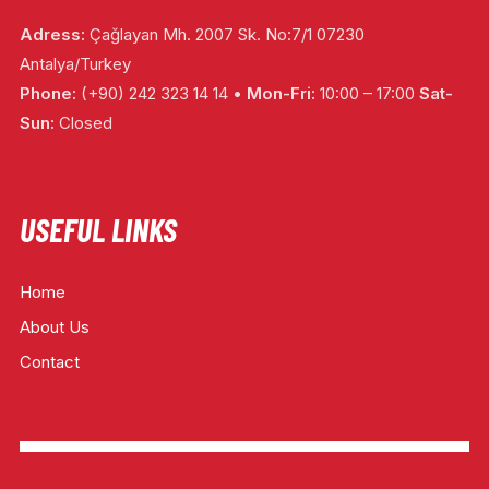
Adress:
Çağlayan Mh. 2007 Sk. No:7/1 07230
Antalya/Turkey
Phone:
(+90) 242 323 14 14 •
Mon-Fri:
10:00 – 17:00
Sat-
Sun:
Closed
USEFUL LINKS
Home
About Us
Contact