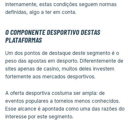
internamente, estas condições seguem normas
definidas, algo a ter em conta.
O COMPONENTE DESPORTIVO DESTAS
PLATAFORMAS
Um dos pontos de destaque deste segmento é o
peso das apostas em desporto. Diferentemente de
sites apenas de casino, muitos deles investem
fortemente aos mercados desportivos.
A oferta desportiva costuma ser ampla: de
eventos populares a torneios menos conhecidos.
Esse alcance é apontada como uma das razões do
interesse por este segmento.