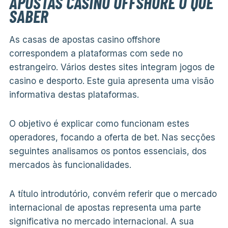
APOSTAS CASINO OFFSHORE O QUE
SABER
As casas de apostas casino offshore
correspondem a plataformas com sede no
estrangeiro. Vários destes sites integram jogos de
casino e desporto. Este guia apresenta uma visão
informativa destas plataformas.
O objetivo é explicar como funcionam estes
operadores, focando a oferta de bet. Nas secções
seguintes analisamos os pontos essenciais, dos
mercados às funcionalidades.
A título introdutório, convém referir que o mercado
internacional de apostas representa uma parte
significativa no mercado internacional. A sua