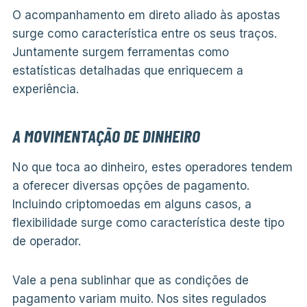
O acompanhamento em direto aliado às apostas
surge como característica entre os seus traços.
Juntamente surgem ferramentas como
estatísticas detalhadas que enriquecem a
experiência.
A MOVIMENTAÇÃO DE DINHEIRO
No que toca ao dinheiro, estes operadores tendem
a oferecer diversas opções de pagamento.
Incluindo criptomoedas em alguns casos, a
flexibilidade surge como característica deste tipo
de operador.
Vale a pena sublinhar que as condições de
pagamento variam muito. Nos sites regulados