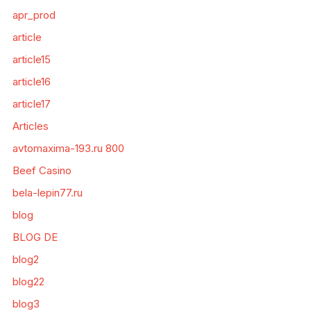
apr_prod
article
article15
article16
article17
Articles
avtomaxima-193.ru 800
Beef Casino
bela-lepin77.ru
blog
BLOG DE
blog2
blog22
blog3