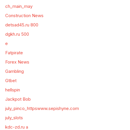
ch_main_may
Construction News
detsad45.ru 800
dgkh.ru 500
e
Fatpirate
Forex News
Gambling
Gtbet
hellspin
Jackpot Bob
july_pinco_httpswww.sepishyne.com
july_slots
kdc-zd.ru a