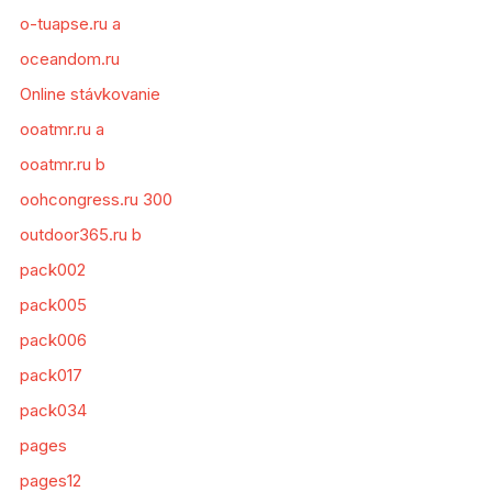
o-tuapse.ru a
oceandom.ru
Online stávkovanie
ooatmr.ru a
ooatmr.ru b
oohcongress.ru 300
outdoor365.ru b
pack002
pack005
pack006
pack017
pack034
pages
pages12