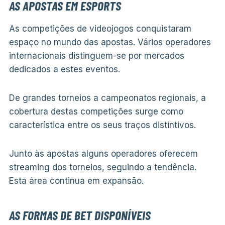
AS APOSTAS EM ESPORTS
As competições de videojogos conquistaram
espaço no mundo das apostas. Vários operadores
internacionais distinguem-se por mercados
dedicados a estes eventos.
De grandes torneios a campeonatos regionais, a
cobertura destas competições surge como
característica entre os seus traços distintivos.
Junto às apostas alguns operadores oferecem
streaming dos torneios, seguindo a tendência.
Esta área continua em expansão.
AS FORMAS DE BET DISPONÍVEIS