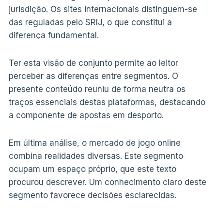
jurisdição. Os sites internacionais distinguem-se
das reguladas pelo SRIJ, o que constitui a
diferença fundamental.
Ter esta visão de conjunto permite ao leitor
perceber as diferenças entre segmentos. O
presente conteúdo reuniu de forma neutra os
traços essenciais destas plataformas, destacando
a componente de apostas em desporto.
Em última análise, o mercado de jogo online
combina realidades diversas. Este segmento
ocupam um espaço próprio, que este texto
procurou descrever. Um conhecimento claro deste
segmento favorece decisões esclarecidas.