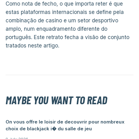
Como nota de fecho, o que importa reter é que
estas plataformas internacionais se define pela
combinação de casino e um setor desportivo
amplo, num enquadramento diferente do
português. Este retrato fecha a visão de conjunto
tratados neste artigo.
MAYBE YOU WANT TO READ
On vous offre le loisir de decouvrir pour nombreux
choix de blackjack i� du salle de jeu