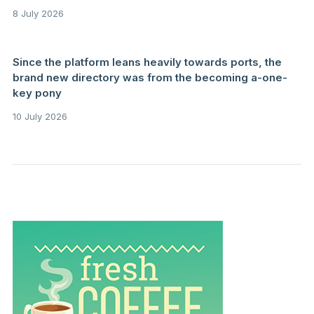
8 July 2026
Since the platform leans heavily towards ports, the
brand new directory was from the becoming a-one-
key pony
10 July 2026