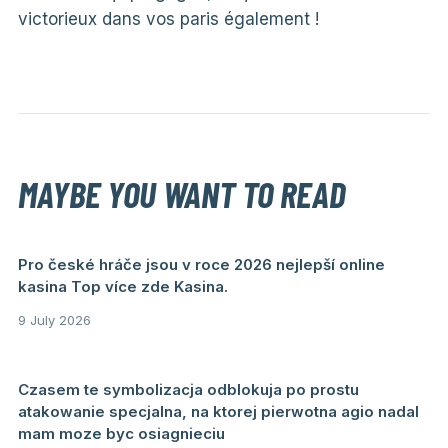
victorieux dans vos paris également !
MAYBE YOU WANT TO READ
Pro české hráče jsou v roce 2026 nejlepší online
kasina Top více zde Kasina.
9 July 2026
Czasem te symbolizacja odblokuja po prostu
atakowanie specjalna, na ktorej pierwotna agio nadal
mam moze byc osiagnieciu