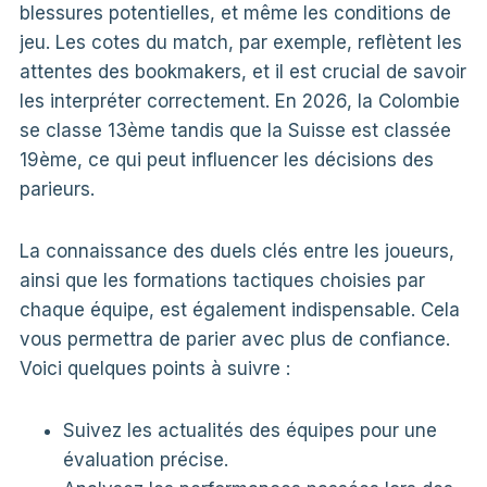
blessures potentielles, et même les conditions de
jeu. Les cotes du match, par exemple, reflètent les
attentes des bookmakers, et il est crucial de savoir
les interpréter correctement. En 2026, la Colombie
se classe 13ème tandis que la Suisse est classée
19ème, ce qui peut influencer les décisions des
parieurs.
La connaissance des duels clés entre les joueurs,
ainsi que les formations tactiques choisies par
chaque équipe, est également indispensable. Cela
vous permettra de parier avec plus de confiance.
Voici quelques points à suivre :
Suivez les actualités des équipes pour une
évaluation précise.