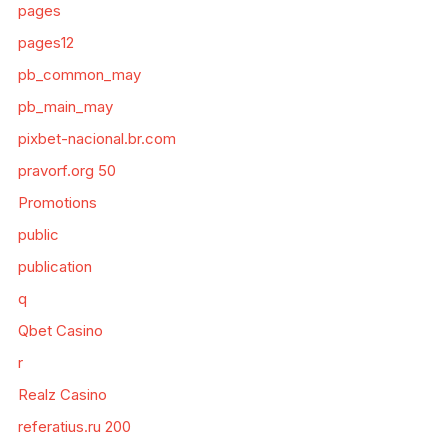
pages
pages12
pb_common_may
pb_main_may
pixbet-nacional.br.com
pravorf.org 50
Promotions
public
publication
q
Qbet Casino
r
Realz Casino
referatius.ru 200