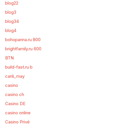
blog22
blog3
blog34
blog4
bohopanna.ru 800
brightfamily.ru 600
BTN
build-fast.ru b
canli_may
casino
casino ch
Casino DE
casino online
Casino Privé