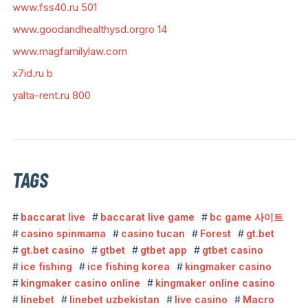
www.fss40.ru 501
www.goodandhealthysd.orgro 14
www.magfamilylaw.com
x7id.ru b
yalta-rent.ru 800
TAGS
baccarat live
baccarat live game
bc game 사이트
casino spinmama
casino tucan
Forest
gt.bet
gt.bet casino
gtbet
gtbet app
gtbet casino
ice fishing
ice fishing korea
kingmaker casino
kingmaker casino online
kingmaker online casino
linebet
linebet uzbekistan
live casino
Macro