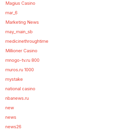
Magius Casino
mar_6
Marketing News
may_main_sb
medicinethroughtime
Millioner Casino
mnogo-tv.ru 800
muros.ru 1000
mystake
national casino
nbanews.ru
new
news
news26