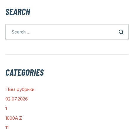
SEARCH
CATEGORIES
! Без рубрики
02.07.2026
1
1000A Z
11