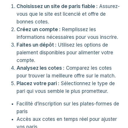
Choisissez un site de paris fiable :
Assurez-
vous que le site est licencié et offre de
bonnes cotes.
Créez un compte :
Remplissez les
informations nécessaires pour vous inscrire.
Faites un dépôt :
Utilisez les options de
paiement disponibles pour alimenter votre
compte.
Analysez les cotes :
Comparez les cotes
pour trouver la meilleure offre sur le match.
Placez votre pari :
Sélectionnez le type de
pari qui vous semble le plus prometteur.
Facilité d’inscription sur les plates-formes de
paris
Accès aux cotes en temps réel pour ajuster
vos paris