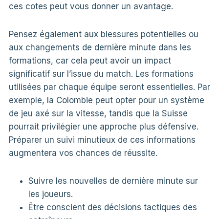
ces cotes peut vous donner un avantage.
Pensez également aux blessures potentielles ou
aux changements de dernière minute dans les
formations, car cela peut avoir un impact
significatif sur l’issue du match. Les formations
utilisées par chaque équipe seront essentielles. Par
exemple, la Colombie peut opter pour un système
de jeu axé sur la vitesse, tandis que la Suisse
pourrait privilégier une approche plus défensive.
Préparer un suivi minutieux de ces informations
augmentera vos chances de réussite.
Suivre les nouvelles de dernière minute sur
les joueurs.
Être conscient des décisions tactiques des