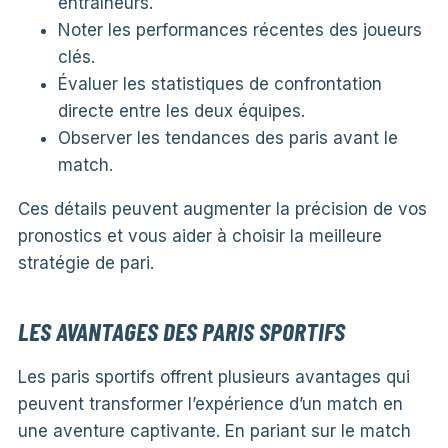
entraîneurs.
Noter les performances récentes des joueurs
clés.
Évaluer les statistiques de confrontation
directe entre les deux équipes.
Observer les tendances des paris avant le
match.
Ces détails peuvent augmenter la précision de vos
pronostics et vous aider à choisir la meilleure
stratégie de pari.
LES AVANTAGES DES PARIS SPORTIFS
Les paris sportifs offrent plusieurs avantages qui
peuvent transformer l’expérience d’un match en
une aventure captivante. En pariant sur le match