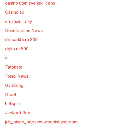
casino utan svensk licens
Casinolab
ch_main_may
Construction News
detsad45.ru 800
dgkh.ru 500
e
Fatpirate
Forex News
Gambling
Gtbet
hellspin
Jackpot Bob
july_pinco_httpswww.sepishyne.com