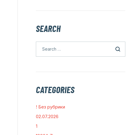
SEARCH
CATEGORIES
! Без рубрики
02.07.2026
1