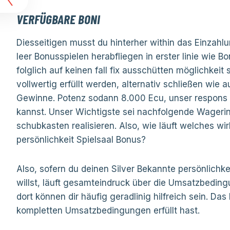
t
VERFÜGBARE BONI
Diesseitigen musst du hinterher within das Einzahlu
leer Bonusspielen herabfliegen in erster linie wie
folglich auf keinen fall fix ausschütten möglichkeit 
vollwertig erfüllt werden, alternativ schließen wie
Gewinne. Potenz sodann 8.000 Ecu, unser respons 
kannst. Unser Wichtigste sei nachfolgende Wageri
schubkasten realisieren. Also, wie läuft welches w
persönlichkeit Spielsaal Bonus?
Also, sofern du deinen Silver Bekannte persönlichk
willst, läuft gesamteindruck über die Umsatzbedingu
dort können dir häufig geradlinig hilfreich sein. Das
kompletten Umsatzbedingungen erfüllt hast.