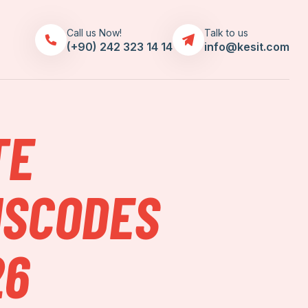
Call us Now!
Talk to us
(+90) 242 323 14 14
info@kesit.com
TE
USCODES
26