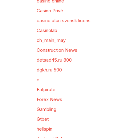
casino online
Casino Privé
casino utan svensk licens
Casinolab
ch_main_may
Construction News
detsad45.ru 800
dgkh.ru 500
e
Fatpirate
Forex News
Gambling
Gtbet
hellspin