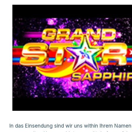
In das Einsendung sind wir uns within Ihrem Namen