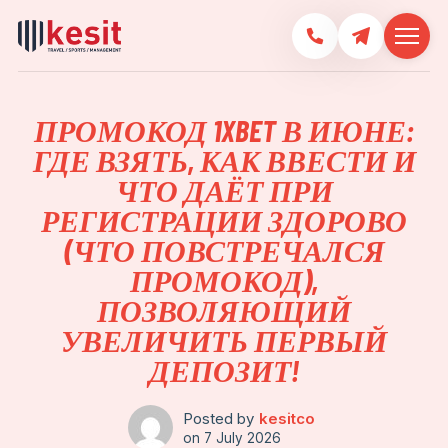
ПРОМОКОД 1XBET В ИЮНЕ:
ГДЕ ВЗЯТЬ, КАК ВВЕСТИ И
ЧТО ДАЁТ ПРИ
РЕГИСТРАЦИИ ЗДОРОВО
(ЧТО ПОВСТРЕЧАЛСЯ
ПРОМОКОД),
ПОЗВОЛЯЮЩИЙ
УВЕЛИЧИТЬ ПЕРВЫЙ
ДЕПОЗИТ!
Posted by
kesitco
on
7 July 2026