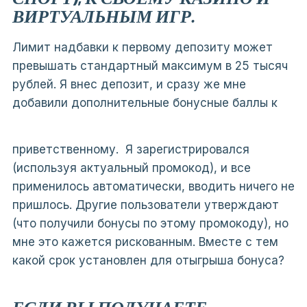
ВИРТУАЛЬНЫМ ИГР.
Лимит надбавки к первому депозиту может
превышать стандартный максимум в 25 тысяч
рублей. Я внес депозит, и сразу же мне
добавили дополнительные бонусные баллы к
приветственному.
Я зарегистрировался
(используя актуальный промокод), и все
применилось автоматически, вводить ничего не
пришлось. Другие пользователи утверждают
(что получили бонусы по этому промокоду), но
мне это кажется рискованным. Вместе с тем
какой срок установлен для отыгрыша бонуса?
ЕСЛИ ВЫ ПОЛУЧАЕТЕ