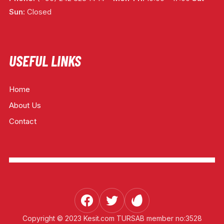
Sun:
Closed
USEFUL LINKS
Home
About Us
Contact
Copyright © 2023 Kesit.com TURSAB member no:3528