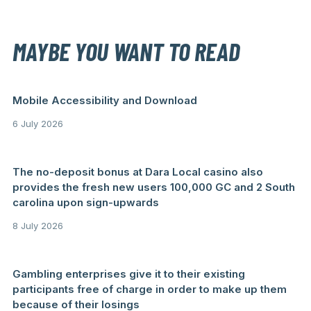
MAYBE YOU WANT TO READ
Mobile Accessibility and Download
6 July 2026
The no-deposit bonus at Dara Local casino also
provides the fresh new users 100,000 GC and 2 South
carolina upon sign-upwards
8 July 2026
Gambling enterprises give it to their existing
participants free of charge in order to make up them
because of their losings