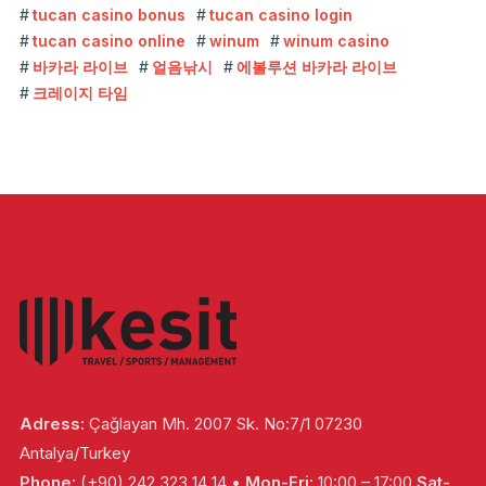
tucan casino bonus
tucan casino login
tucan casino online
winum
winum casino
바카라 라이브
얼음낚시
에볼루션 바카라 라이브
크레이지 타임
Adress:
Çağlayan Mh. 2007 Sk. No:7/1 07230
Antalya/Turkey
Phone:
(+90) 242 323 14 14 •
Mon-Fri:
10:00 – 17:00
Sat-