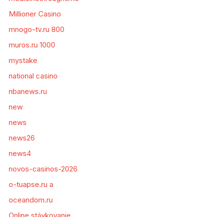
Millioner Casino
mnogo-tv.ru 800
muros.ru 1000
mystake
national casino
nbanews.ru
new
news
news26
news4
novos-casinos-2026
o-tuapse.ru a
oceandom.ru
Online stávkovanie