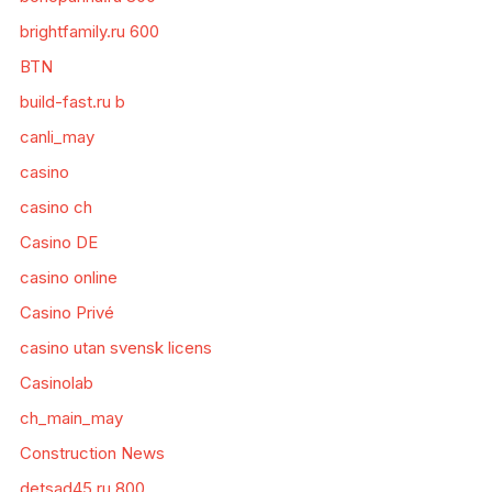
brightfamily.ru 600
BTN
build-fast.ru b
canli_may
casino
casino ch
Casino DE
casino online
Casino Privé
casino utan svensk licens
Casinolab
ch_main_may
Construction News
detsad45.ru 800