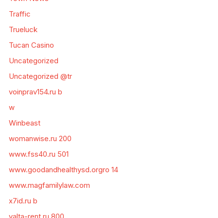
Traffic
Trueluck
Tucan Casino
Uncategorized
Uncategorized @tr
voinprav154.ru b
w
Winbeast
womanwise.ru 200
www.fss40.ru 501
www.goodandhealthysd.orgro 14
www.magfamilylaw.com
x7id.ru b
yalta-rent.ru 800