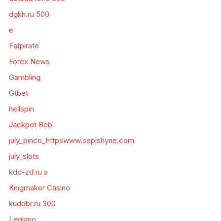
dgkh.ru 500
e
Fatpirate
Forex News
Gambling
Gtbet
hellspin
Jackpot Bob
july_pinco_httpswww.sepishyne.com
july_slots
kdc-zd.ru a
Kingmaker Casino
kudobr.ru 300
Legiano