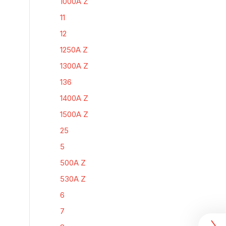
1000A Z
11
12
1250A Z
1300A Z
136
1400A Z
1500A Z
25
5
500A Z
530A Z
6
7