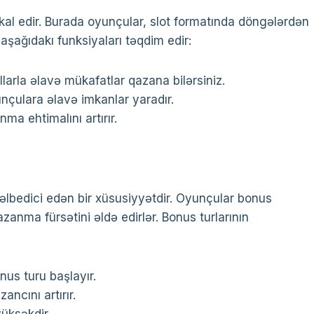
l edir. Burada oyunçular, slot formatında döngələrdən
aşağıdakı funksiyaları təqdim edir:
arla əlavə mükafatlar qazana bilərsiniz.
unçulara əlavə imkanlar yaradır.
ma ehtimalını artırır.
lbedici edən bir xüsusiyyətdir. Oyunçular bonus
anma fürsətini əldə edirlər. Bonus turlarının
us turu başlayır.
ncını artırır.