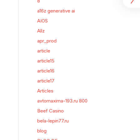
8
a16z generative ai
AIOS
Allz
apr_prod
article
article15
article16
article17
Articles
avtomaxima-193.ru 800
Beef Casino
bela-lepin77.ru
blog