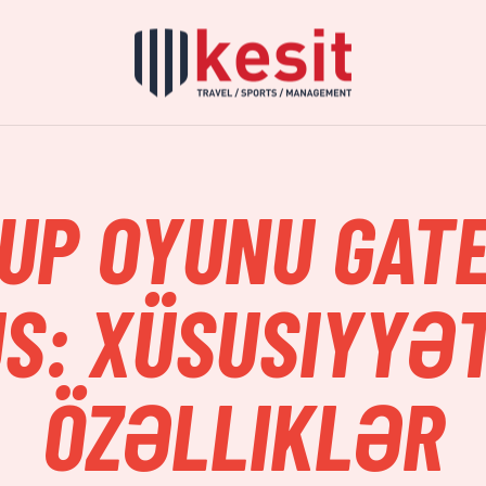
-UP OYUNU GATE
S: XÜSUSIYYƏ
ÖZƏLLIKLƏR