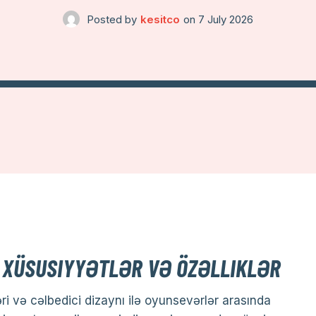
Posted by
kesitco
on
7 July 2026
: XÜSUSIYYƏTLƏR VƏ ÖZƏLLIKLƏR
i və cəlbedici dizaynı ilə oyunsevərlər arasında