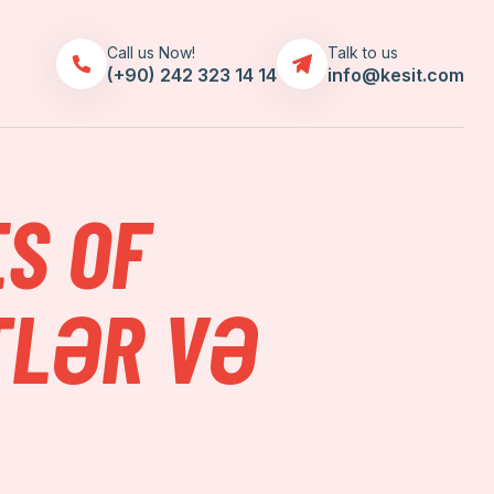
Call us Now!
Talk to us
(+90) 242 323 14 14
info@kesit.com
S OF
TLƏR VƏ