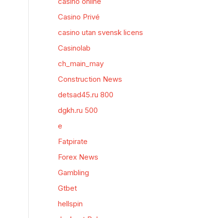
casino online
Casino Privé
casino utan svensk licens
Casinolab
ch_main_may
Construction News
detsad45.ru 800
dgkh.ru 500
e
Fatpirate
Forex News
Gambling
Gtbet
hellspin