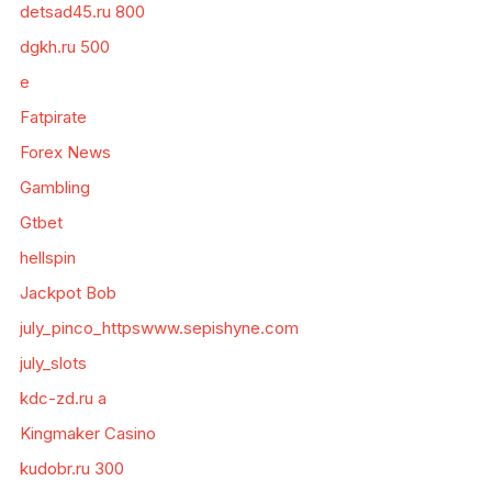
detsad45.ru 800
dgkh.ru 500
e
Fatpirate
Forex News
Gambling
Gtbet
hellspin
Jackpot Bob
july_pinco_httpswww.sepishyne.com
july_slots
kdc-zd.ru a
Kingmaker Casino
kudobr.ru 300