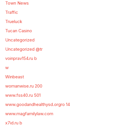
Town News
Traffic
Trueluck
Tucan Casino
Uncategorized
Uncategorized @tr
voinprav154.ru b
w
Winbeast
womanwise.ru 200
www.fss40.ru 501
www.goodandhealthysd.orgro 14
www.magfamilylaw.com
x7id.ru b