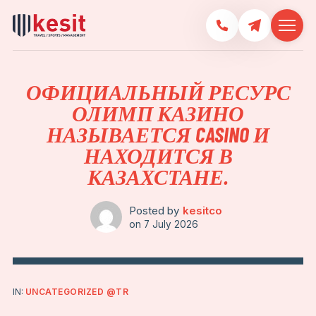
ОФИЦИАЛЬНЫЙ РЕСУРС
ОЛИМП КАЗИНО
НАЗЫВАЕТСЯ CASINO И
НАХОДИТСЯ В
КАЗАХСТАНЕ.
Posted by
kesitco
on
7 July 2026
IN:
UNCATEGORIZED @TR