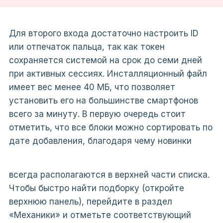
Для второго входа достаточно настроить ID
или отпечаток пальца, так как токен
сохраняется системой на срок до семи дней
при активных сессиях. Инсталляционный файл
имеет вес менее 40 МБ, что позволяет
установить его на большинстве смартфонов
всего за минуту. В первую очередь стоит
отметить, что все блоки можно сортировать по
дате добавления, благодаря чему новинки
всегда располагаются в верхней части списка.
Чтобы быстро найти подборку (откройте
верхнюю панель), перейдите в раздел
«Механики» и отметьте соответствующий