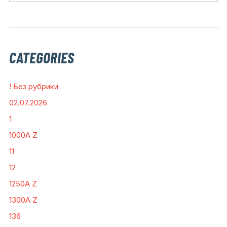
CATEGORIES
! Без рубрики
02.07.2026
1
1000A Z
11
12
1250A Z
1300A Z
136