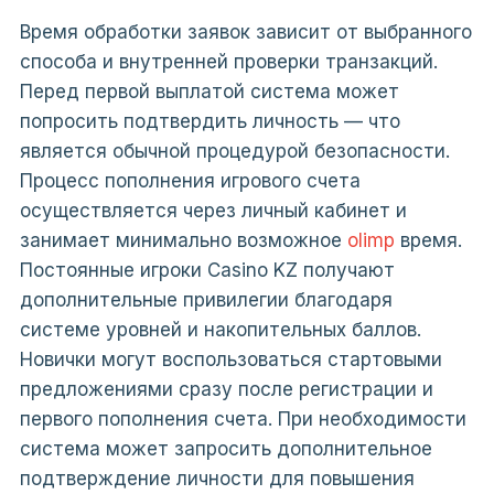
Время обработки заявок зависит от выбранного
способа и внутренней проверки транзакций.
Перед первой выплатой система может
попросить подтвердить личность — что
является обычной процедурой безопасности.
Процесс пополнения игрового счета
осуществляется через личный кабинет и
занимает минимально возможное
olimp
время.
Постоянные игроки Casino KZ получают
дополнительные привилегии благодаря
системе уровней и накопительных баллов.
Новички могут воспользоваться стартовыми
предложениями сразу после регистрации и
первого пополнения счета. При необходимости
система может запросить дополнительное
подтверждение личности для повышения