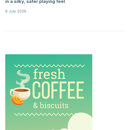
in a silky, safer playing feel
8 July 2026