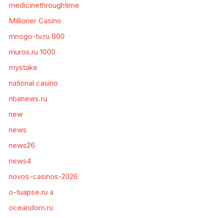
medicinethroughtime
Millioner Casino
mnogo-tv.ru 800
muros.ru 1000
mystake
national casino
nbanews.ru
new
news
news26
news4
novos-casinos-2026
o-tuapse.ru a
oceandom.ru