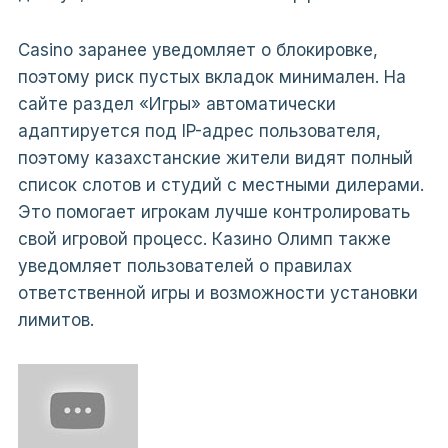
Casino заранее уведомляет о блокировке,
поэтому риск пустых вкладок минимален. На
сайте раздел «Игры» автоматически
адаптируется под IP-адрес пользователя,
поэтому казахстанские жители видят полный
список слотов и студий с местными дилерами.
Это помогает игрокам лучше контролировать
свой игровой процесс. Казино Олимп также
уведомляет пользователей о правилах
ответственной игры и возможности установки
лимитов.