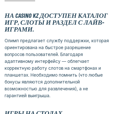
НА CASINO KZ ДОСТУПЕН КАТАЛОГ
ИГР, СЛОТЫ И РАЗДЕЛ С ЛАЙВ-
ИГРАМИ.
Олимп предлагает службу поддержки, которая
ориентирована на быстрое разрешение
вопросов пользователей. Благодаря
адаптивному интерфейсу — облегчает
корректную работу слотов на смартфонах и
планшетах. Необходимо помнить (что любые
бонусы являются дополнительной
возможностью для развлечения), а не
гарантией выигрыша.
ИГРЫ НА СТОЛАХ.