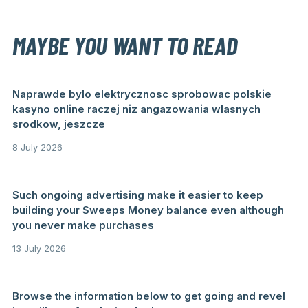
MAYBE YOU WANT TO READ
Naprawde bylo elektrycznosc sprobowac polskie
kasyno online raczej niz angazowania wlasnych
srodkow, jeszcze
8 July 2026
Such ongoing advertising make it easier to keep
building your Sweeps Money balance even although
you never make purchases
13 July 2026
Browse the information below to get going and revel