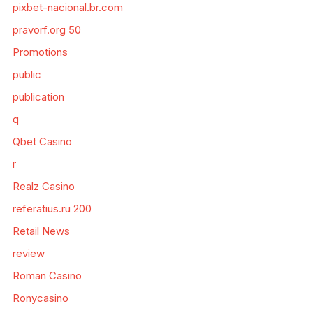
pixbet-nacional.br.com
pravorf.org 50
Promotions
public
publication
q
Qbet Casino
r
Realz Casino
referatius.ru 200
Retail News
review
Roman Casino
Ronycasino