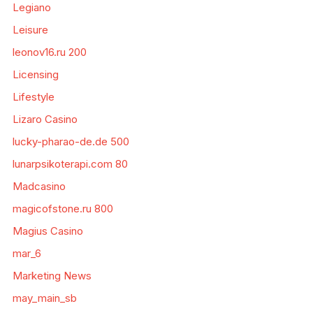
Legiano
Leisure
leonov16.ru 200
Licensing
Lifestyle
Lizaro Casino
lucky-pharao-de.de 500
lunarpsikoterapi.com 80
Madcasino
magicofstone.ru 800
Magius Casino
mar_6
Marketing News
may_main_sb