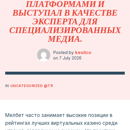
ПЛАТФОРМАМИ И
ВЫСТУПАЛ В КАЧЕСТВЕ
ЭКСПЕРТА ДЛЯ
СПЕЦИАЛИЗИРОВАННЫХ
МЕДИА.
Posted by
kesitco
on
7 July 2026
IN:
UNCATEGORIZED @TR
Мелбет часто занимает высокие позиции в
рейтингах лучших виртуальных казино среди