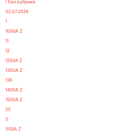
! Без рубрики
02.07.2026
1
1000A Z
11
12
1250A Z
1300A Z
136
1400A Z
1500A Z
25
5
500A Z