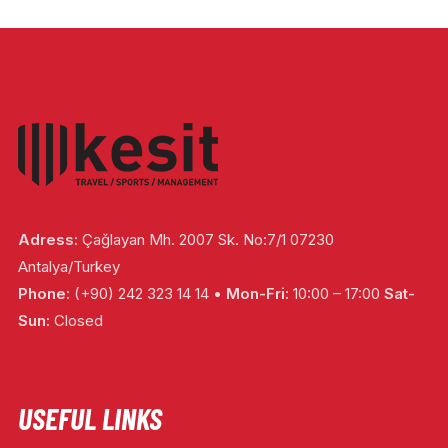
Adress:
Çağlayan Mh. 2007 Sk. No:7/1 07230
Antalya/Turkey
Phone:
(+90) 242 323 14 14 •
Mon-Fri:
10:00 – 17:00
Sat-
Sun:
Closed
USEFUL LINKS