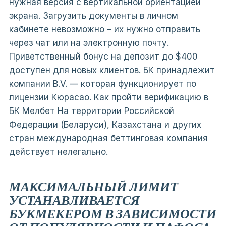
нужная версия с вертикальной ориентацией
экрана. Загрузить документы в личном
кабинете невозможно – их нужно отправить
через чат или на электронную почту.
Приветственный бонус на депозит до $400
доступен для новых клиентов. БК принадлежит
компании B.V. — которая функционирует по
лицензии Кюрасао. Как пройти верификацию в
БК Мелбет На территории Российской
Федерации (Беларуси), Казахстана и других
стран международная беттинговая компания
действует нелегально.
МАКСИМАЛЬНЫЙ ЛИМИТ
УСТАНАВЛИВАЕТСЯ
БУКМЕКЕРОМ В ЗАВИСИМОСТИ