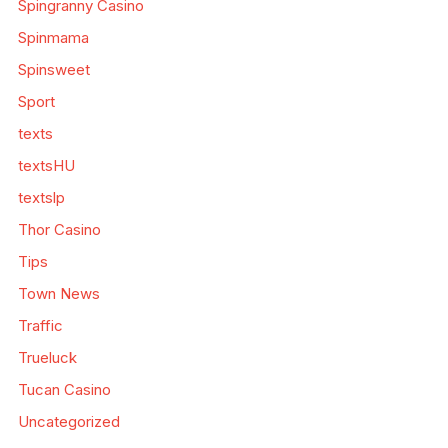
Spingranny Casino
Spinmama
Spinsweet
Sport
texts
textsHU
textslp
Thor Casino
Tips
Town News
Traffic
Trueluck
Tucan Casino
Uncategorized