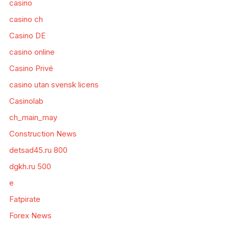
casino
casino ch
Casino DE
casino online
Casino Privé
casino utan svensk licens
Casinolab
ch_main_may
Construction News
detsad45.ru 800
dgkh.ru 500
e
Fatpirate
Forex News