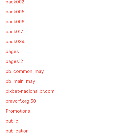
pack002
pack005
pack006
pack017
pack034
pages
pages12
pb_common_may
pb_main_may
pixbet-nacional.br.com
pravorf.org 50
Promotions
public
publication