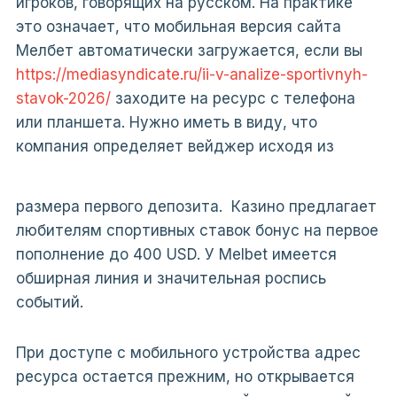
игроков, говорящих на русском. На практике
это означает, что мобильная версия сайта
Мелбет автоматически загружается, если вы
https://mediasyndicate.ru/ii-v-analize-sportivnyh-
stavok-2026/
заходите на ресурс с телефона
или планшета. Нужно иметь в виду, что
компания определяет вейджер исходя из
размера первого депозита.
Казино предлагает
любителям спортивных ставок бонус на первое
пополнение до 400 USD. У Melbet имеется
обширная линия и значительная роспись
событий.
При доступе с мобильного устройства адрес
ресурса остается прежним, но открывается