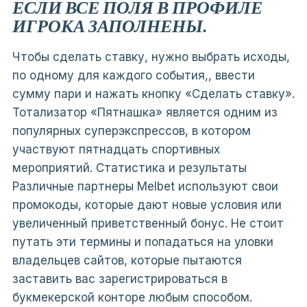
ЕСЛИ ВСЕ ПОЛЯ В ПРОФИЛЕ
ИГРОКА ЗАПОЛНЕНЫ.
Чтобы сделать ставку, нужно выбрать исходы,
по одному для каждого события,, ввести
сумму пари и нажать кнопку «Сделать ставку».
Тотализатор «Пятнашка» является одним из
популярных суперэкспрессов, в котором
участвуют пятнадцать спортивных
мероприятий. Статистика и результаты
Различные партнеры Melbet используют свои
промокоды, которые дают новые условия или
увеличенный приветственный бонус. Не стоит
путать эти термины и попадаться на уловки
владельцев сайтов, которые пытаются
заставить вас зарегистрироваться в
букмекерской конторе любым способом.