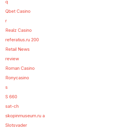
q
Qbet Casino
r
Realz Casino
referatius.ru 200
Retail News
review
Roman Casino
Ronycasino
s
S 660
sat-ch
skopinmuseum.ru a
Slotsvader