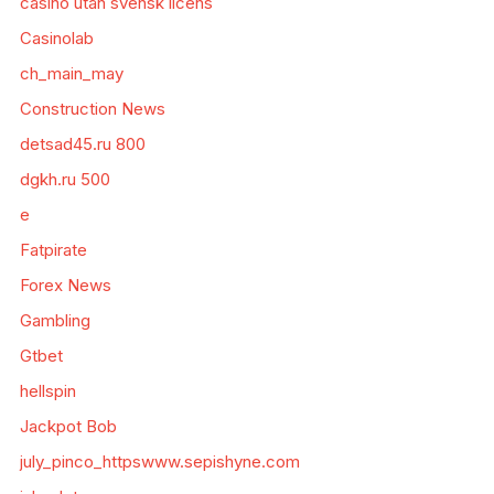
casino utan svensk licens
Casinolab
ch_main_may
Construction News
detsad45.ru 800
dgkh.ru 500
e
Fatpirate
Forex News
Gambling
Gtbet
hellspin
Jackpot Bob
july_pinco_httpswww.sepishyne.com