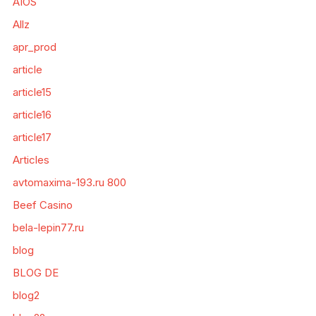
AIOS
Allz
apr_prod
article
article15
article16
article17
Articles
avtomaxima-193.ru 800
Beef Casino
bela-lepin77.ru
blog
BLOG DE
blog2