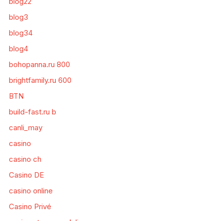
blog22
blog3
blog34
blog4
bohopanna.ru 800
brightfamily.ru 600
BTN
build-fast.ru b
canli_may
casino
casino ch
Casino DE
casino online
Casino Privé