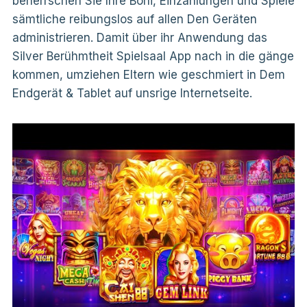
beherrschen Sie Ihre Boni, Einzahlungen und Spiele
sämtliche reibungslos auf allen Den Geräten
administrieren. Damit über ihr Anwendung das
Silver Berühmtheit Spielsaal App nach in die gänge
kommen, umziehen Eltern wie geschmiert in Dem
Endgerät & Tablet auf unsrige Internetseite.