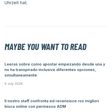
Uhrzeit hat.
MAYBE YOU WANT TO READ
Leeras sobre como apostar empezando desde una y
no ha transpirado inclusive diferentes opciones,
simultaneamente
9 July 2026
Il nostro staff confronta ed recensisce rso migliori
bisca online con permesso ADM