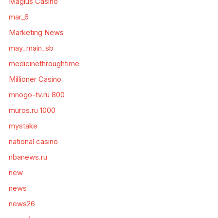
Magius Casino
mar_6
Marketing News
may_main_sb
medicinethroughtime
Millioner Casino
mnogo-tv.ru 800
muros.ru 1000
mystake
national casino
nbanews.ru
new
news
news26