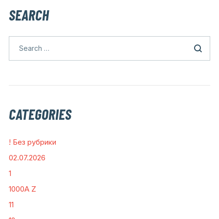
SEARCH
CATEGORIES
! Без рубрики
02.07.2026
1
1000A Z
11