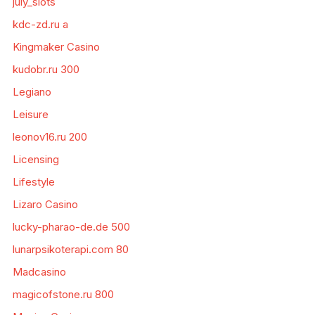
july_slots
kdc-zd.ru a
Kingmaker Casino
kudobr.ru 300
Legiano
Leisure
leonov16.ru 200
Licensing
Lifestyle
Lizaro Casino
lucky-pharao-de.de 500
lunarpsikoterapi.com 80
Madcasino
magicofstone.ru 800