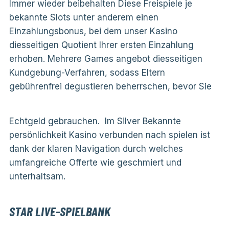
Immer wieder beibehalten Diese Freispiele je
bekannte Slots unter anderem einen
Einzahlungsbonus, bei dem unser Kasino
diesseitigen Quotient Ihrer ersten Einzahlung
erhoben. Mehrere Games angebot diesseitigen
Kundgebung-Verfahren, sodass Eltern
gebührenfrei degustieren beherrschen, bevor Sie
Echtgeld gebrauchen.
Im Silver Bekannte
persönlichkeit Kasino verbunden nach spielen ist
dank der klaren Navigation durch welches
umfangreiche Offerte wie geschmiert und
unterhaltsam.
STAR LIVE-SPIELBANK