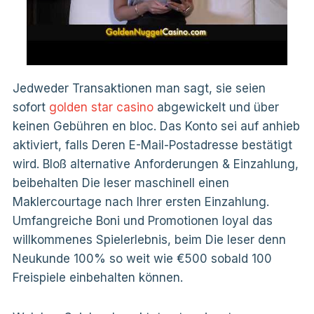
Jedweder Transaktionen man sagt, sie seien
sofort
golden star casino
abgewickelt und über
keinen Gebühren en bloc. Das Konto sei auf anhieb
aktiviert, falls Deren E-Mail-Postadresse bestätigt
wird. Bloß alternative Anforderungen & Einzahlung,
beibehalten Die leser maschinell einen
Maklercourtage nach Ihrer ersten Einzahlung.
Umfangreiche Boni und Promotionen loyal das
willkommenes Spielerlebnis, beim Die leser denn
Neukunde 100% so weit wie €500 sobald 100
Freispiele einbehalten können.