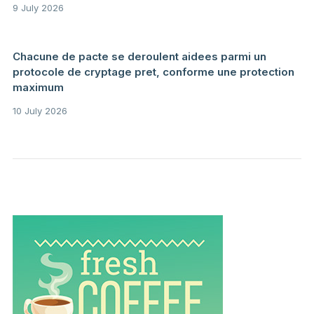
9 July 2026
Chacune de pacte se deroulent aidees parmi un
protocole de cryptage pret, conforme une protection
maximum
10 July 2026