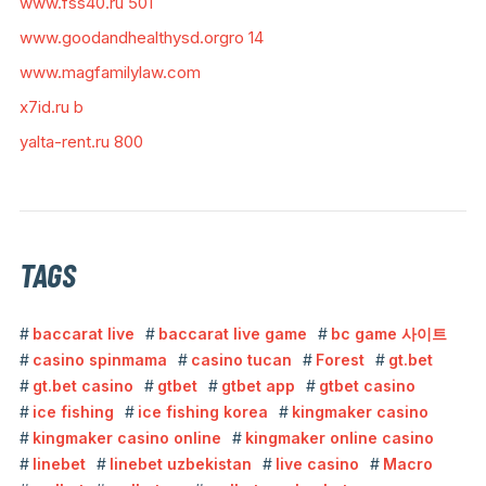
www.fss40.ru 501
www.goodandhealthysd.orgro 14
www.magfamilylaw.com
x7id.ru b
yalta-rent.ru 800
TAGS
baccarat live
baccarat live game
bc game 사이트
casino spinmama
casino tucan
Forest
gt.bet
gt.bet casino
gtbet
gtbet app
gtbet casino
ice fishing
ice fishing korea
kingmaker casino
kingmaker casino online
kingmaker online casino
linebet
linebet uzbekistan
live casino
Macro