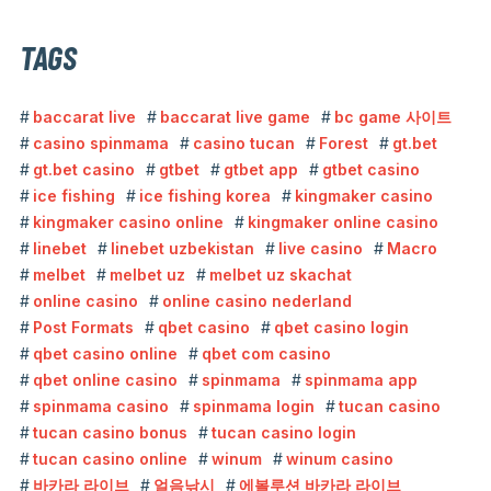
TAGS
baccarat live
baccarat live game
bc game 사이트
casino spinmama
casino tucan
Forest
gt.bet
gt.bet casino
gtbet
gtbet app
gtbet casino
ice fishing
ice fishing korea
kingmaker casino
kingmaker casino online
kingmaker online casino
linebet
linebet uzbekistan
live casino
Macro
melbet
melbet uz
melbet uz skachat
online casino
online casino nederland
Post Formats
qbet casino
qbet casino login
qbet casino online
qbet com casino
qbet online casino
spinmama
spinmama app
spinmama casino
spinmama login
tucan casino
tucan casino bonus
tucan casino login
tucan casino online
winum
winum casino
바카라 라이브
얼음낚시
에볼루션 바카라 라이브