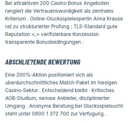
Bei attraktiven 200 Casino Bonus Angeboten
rangiert die Vertrauenswurdigkeit als zentrales
Kriterium . Online-Glucksspielexpertin Anna Krause
rat zu strukturierter Prufung : TLS-Standard gute
Reputation <,> verifizierbare Konzession
transparente Bonusbedingungen .
ABSCHLIE?ENDE BEWERTUNG
Eine 200%-Aktion positioniert sich als
uberdurchschnittliches Match-Paket im hiesigen
Casino-Sektor . Entscheidend bleibt : Kritisches
AGB-Studium, seriose Anbieter, disziplinierter
Umgang . Anonyme Beratung bei Glucksspielsucht
steht unter 0800 1 372 700 zur Verfugung .