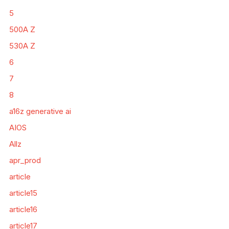
5
500A Z
530A Z
6
7
8
a16z generative ai
AIOS
Allz
apr_prod
article
article15
article16
article17