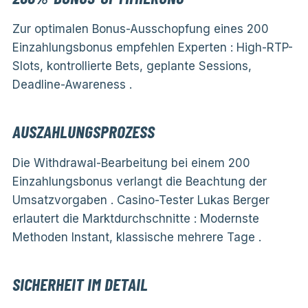
Zur optimalen Bonus-Ausschopfung eines 200
Einzahlungsbonus empfehlen Experten : High-RTP-
Slots, kontrollierte Bets, geplante Sessions,
Deadline-Awareness .
AUSZAHLUNGSPROZESS
Die Withdrawal-Bearbeitung bei einem 200
Einzahlungsbonus verlangt die Beachtung der
Umsatzvorgaben . Casino-Tester Lukas Berger
erlautert die Marktdurchschnitte : Modernste
Methoden Instant, klassische mehrere Tage .
SICHERHEIT IM DETAIL