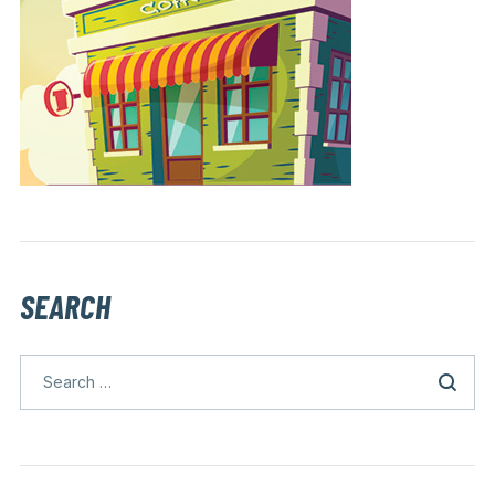
SEARCH