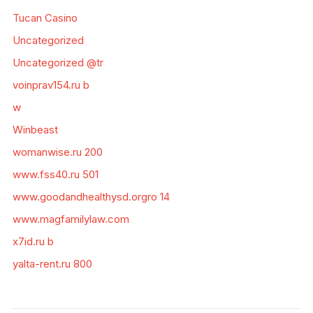
Tucan Casino
Uncategorized
Uncategorized @tr
voinprav154.ru b
w
Winbeast
womanwise.ru 200
www.fss40.ru 501
www.goodandhealthysd.orgro 14
www.magfamilylaw.com
x7id.ru b
yalta-rent.ru 800