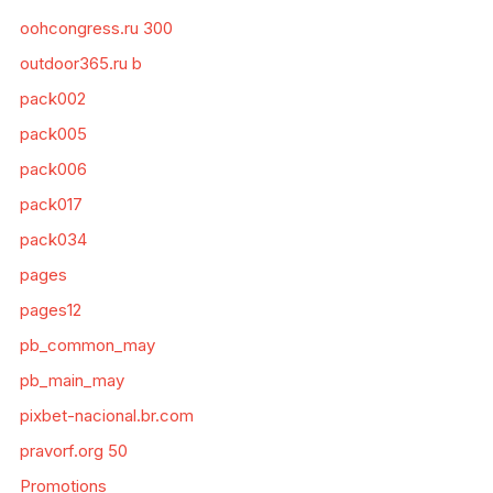
oohcongress.ru 300
outdoor365.ru b
pack002
pack005
pack006
pack017
pack034
pages
pages12
pb_common_may
pb_main_may
pixbet-nacional.br.com
pravorf.org 50
Promotions