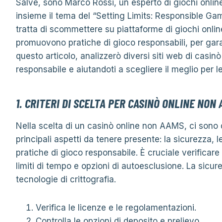
Salve, sono Marco Rossi, un esperto di giochi onlin
insieme il tema del “Setting Limits: Responsible G
tratta di scommettere su piattaforme di giochi onli
promuovono pratiche di gioco responsabili, per garan
questo articolo, analizzerò diversi siti web di casi
responsabile e aiutandoti a scegliere il meglio per l
1. CRITERI DI SCELTA PER CASINÒ ONLINE NON
Nella scelta di un casinò online non AAMS, ci sono d
principali aspetti da tenere presente: la sicurezza, le
pratiche di gioco responsabile. È cruciale verificare s
limiti di tempo e opzioni di autoesclusione. La sicurez
tecnologie di crittografia.
Verifica le licenze e le regolamentazioni.
Controlla le opzioni di deposito e prelievo.