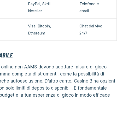
PayPal, Skrill,
Telefono e
Neteller
email
Visa, Bitcoin,
Chat dal vivo
Ethereum
24/7
ABILE
inò online non AAMS devono adottare misure di gioco
ma completa di strumenti, come la possibilità di
nche autoesclusione. D’altro canto, Casinò B ha opzioni
on solo limiti di deposito disponibili. È fondamentale
o budget e la tua esperienza di gioco in modo efficace