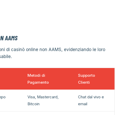
ON AAMS
ioni di casinò online non AAMS, evidenziando le loro
abile.
Metodi di
Supporto
Pagamento
Clienti
empo
Visa, Mastercard,
Chat dal vivo e
Bitcoin
email