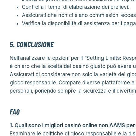
Controlla i tempi di elaborazione dei prelievi.
Assicurati che non ci siano commissioni ecces
Verifica la disponibilità di assistenza per i pag
5. CONCLUSIONE
Nell’analizzare le opzioni per il “Setting Limits: 
è chiaro che la scelta del casinò giusto può avere u
Assicurati di considerare non solo la varietà dei gi
gioco responsabile. Compare diverse piattaforme e s
personali, ponendo sempre la sicurezza e il divertim
FAQ
1. Quali sono i migliori casinò online non AAMS per
Esaminare le politiche di gioco responsabile e la dis