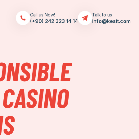
Call us Now!
Talk to us
(+90) 242 323 14 14
info@kesit.com
ONSIBLE
 CASINO
MS