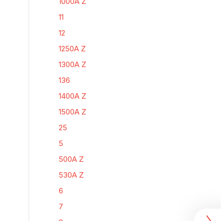
1000A Z
11
12
1250A Z
1300A Z
136
1400A Z
1500A Z
25
5
500A Z
530A Z
6
7