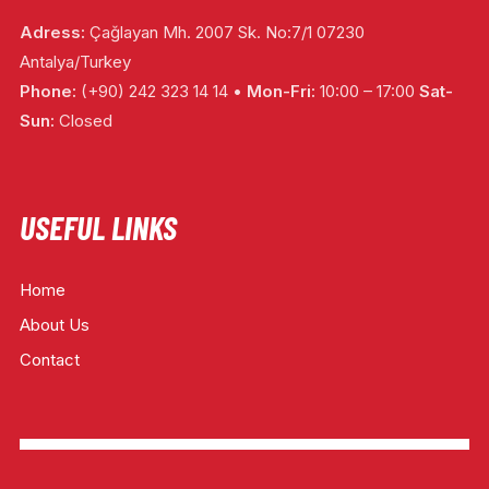
Adress:
Çağlayan Mh. 2007 Sk. No:7/1 07230
Antalya/Turkey
Phone:
(+90) 242 323 14 14 •
Mon-Fri:
10:00 – 17:00
Sat-
Sun:
Closed
USEFUL LINKS
Home
About Us
Contact