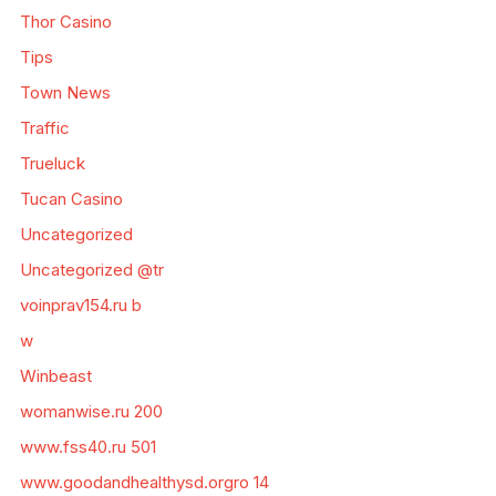
Thor Casino
Tips
Town News
Traffic
Trueluck
Tucan Casino
Uncategorized
Uncategorized @tr
voinprav154.ru b
w
Winbeast
womanwise.ru 200
www.fss40.ru 501
www.goodandhealthysd.orgro 14