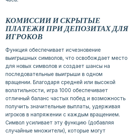
КОМИССИИ И СКРЫТЫЕ
ПЛАТЕЖИ ПРИ ДЕПОЗИТАХ ДЛЯ
ИГРОКОВ
Функция обеспечивает исчезновение
выигрышных символов, что освобождает место
для новых символов и создает шансы на
последовательные выигрыши в одном
вращении. Благодаря средней или высокой
волатильности, игра 1000 обеспечивает
отличный баланс частых побед и возможность
получить значительные выплаты, удерживая
игроков в напряжении с каждым вращением.
Символ усиливает эту функцию (добавляя
случайные множители), которые могут