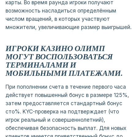
карты. Во время раунда игроки получают
возможность насладиться определённым
числом вращений, в которых участвуют
множители, увеличивающие размер выигрышей.
ИГРОКИ КАЗИНО ОЛИМП
МОГУТ ВОСПОЛЬЗОВАТЬСЯ
ТЕРМИНАЛАМИ И
МОБИЛЬНЫМИ ПЛАТЕЖАМИ.
При пополнении счета в течение первого часа
действует повышенный бонус в размере 125%,
затем предоставляется стандартный бонус
сто%. KYC-проверка на подтверждает (что
игрок реальный и совершеннолетний),
обеспечивая безопасность выплат. Для новых
клиентов имеется приветственный бонус до