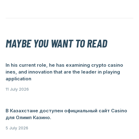
MAYBE YOU WANT TO READ
In his current role, he has examining crypto casino
ines, and innovation that are the leader in playing
application
11 July 2026
В Казахстане доступен официальный сайт Casino
для Олимп Казино.
5 July 2026