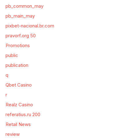
pb_common_may
pb_main_may
pixbet-nacional.br.com
pravorf.org 50
Promotions
public
publication
q
Qbet Casino
r
Realz Casino
referatius.ru 200
Retail News
review