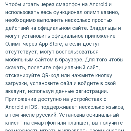
Чтобы играть через смартфон на Android и
использовать весь функционал олимп казино,
необходимо выполнить несколько простых
действий на официальном сайте. Владельцы и
могут установить официальное приложение
Олимп через App Store, а если доступ
отсутствует, могут воспользоваться
мобильным сайтом в браузере. Для того чтобы
скачать, посетите официальный сайт,
отсканируйте QR-код или нажмите кнопку
загрузки, установите файл и войдите в свой
аккаунт, используя данные регистрации.
Приложение доступно на устройствах с
Android и iOS, поддерживает несколько языков,
в том числе русский. Установив официальный
клиент на смартфон или планшет, вы получите
возможность играть и управлять своим счетом