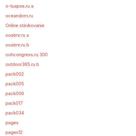
o-tuapse.ru a
oceandom.ru
Online stávkovanie
ooatmr.ru a
ooatmr.ru b
oohcongress.ru 300
outdoor365.ru b
pack002
pack005
pack006
pack017
pack034
pages
pages12