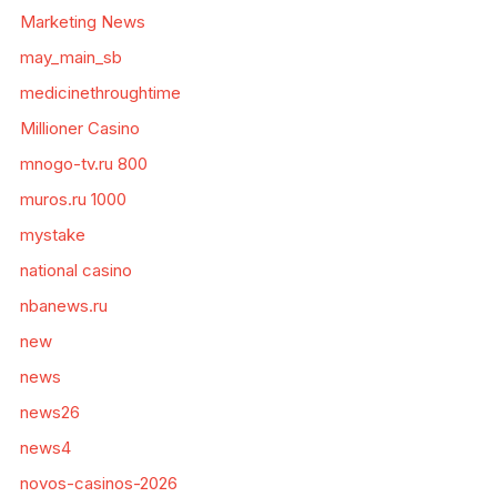
Marketing News
may_main_sb
medicinethroughtime
Millioner Casino
mnogo-tv.ru 800
muros.ru 1000
mystake
national casino
nbanews.ru
new
news
news26
news4
novos-casinos-2026