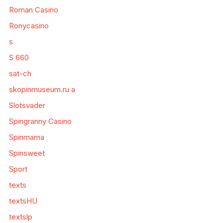
Roman Casino
Ronycasino
s
S 660
sat-ch
skopinmuseum.ru a
Slotsvader
Spingranny Casino
Spinmama
Spinsweet
Sport
texts
textsHU
textslp