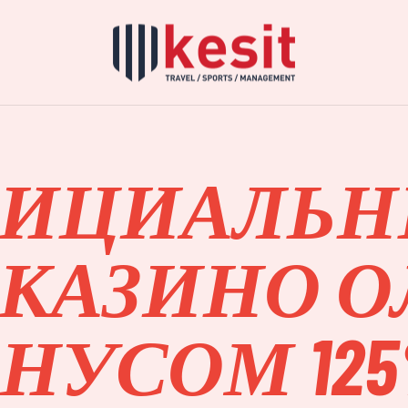
ИЦИАЛЬ
 КАЗИНО 
ОНУСОМ 125