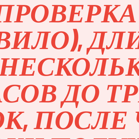
$ ПРОВЕРКА
ВИЛО), ДЛ
 НЕСКОЛЬ
СОВ ДО Т
К, ПОСЛЕ