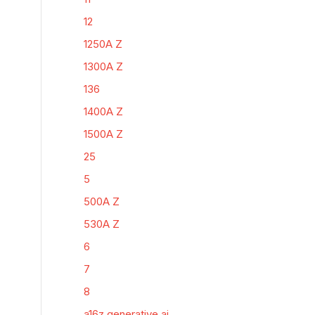
12
1250A Z
1300A Z
136
1400A Z
1500A Z
25
5
500A Z
530A Z
6
7
8
a16z generative ai