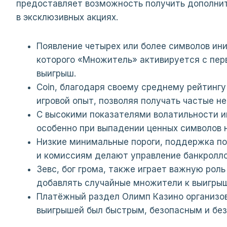
предоставляет возможность получить дополнит
в эксклюзивных акциях.
Появление четырех или более символов ин
которого «Множитель» активируется с перв
выигрыш.
Coin, благодаря своему среднему рейтинг
игровой опыт, позволяя получать частые н
С высокими показателями волатильности и
особенно при выпадении ценных символов н
Низкие минимальные пороги, поддержка по
и комиссиям делают управление банкролло
Зевс, бог грома, также играет важную роль
добавлять случайные множители к выигрыш
Платёжный раздел Олимп Казино организов
выигрышей был быстрым, безопасным и без