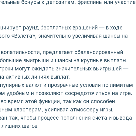
ельные бонусы к депозитам, фриспины или участие
ициирует раунд бесплатных вращений — в ходе
ого «Взлета», значительно увеличивая шансы на
у волатильности, предлагает сбалансированный
ебольшие выигрыши и шансы на крупные выплаты.
гроки могут ожидать значительных выигрышей —
а активных линиях выплат.
пулярных валют и прозрачные условия по лимитам
м удобным и позволяют сосредоточиться на игре.
 во время этой функции, так как он способен
ным кластерам, усиливая атмосферу игры.
ан так, чтобы процесс пополнения счета и вывода
 лишних шагов.