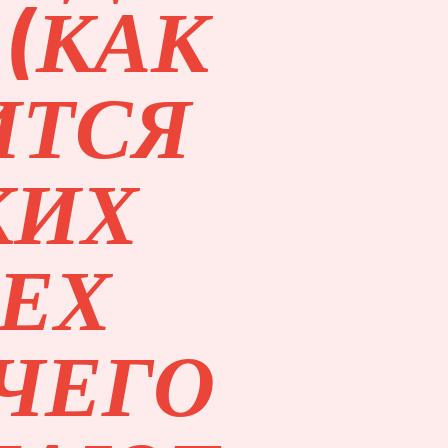
 (КАК
ИТСЯ
КИХ
РЕХ
 ЧЕГО