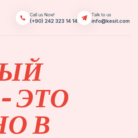
Call us Now!
Talk to us
(+90) 242 323 14 14
info@kesit.com
НЫЙ
 – ЭТО
О В