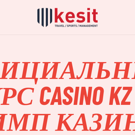
ИЦИАЛЬ
С CASINO KZ
ИМП КАЗИН