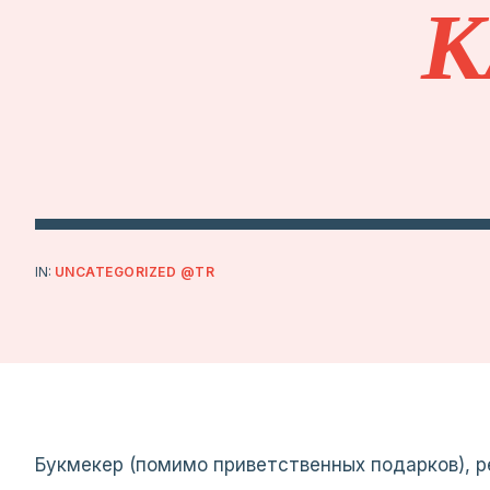
К
IN:
UNCATEGORIZED @TR
Букмекер (помимо приветственных подарков), 