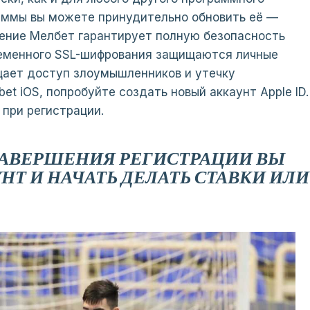
раммы вы можете принудительно обновить её —
жение Мелбет гарантирует полную безопасность
ременного SSL-шифрования защищаются личные
щает доступ злоумышленников и утечку
et iOS, попробуйте создать новый аккаунт Apple ID.
 при регистрации.
Е ЗАВЕРШЕНИЯ РЕГИСТРАЦИИ ВЫ
НТ И НАЧАТЬ ДЕЛАТЬ СТАВКИ ИЛИ