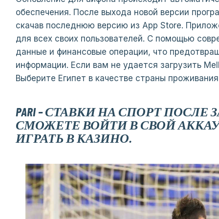
обеспечения. После выхода новой версии прог
скачав последнюю версию из App Store. Прило
для всех своих пользователей. С помощью сов
данные и финансовые операции, что предотвра
информации. Если вам не удается загрузить Melb
Выберите Египет в качестве страны проживания
PARI – СТАВКИ НА СПОРТ ПОСЛ
СМОЖЕТЕ ВОЙТИ В СВОЙ АККАУ
ИГРАТЬ В КАЗИНО.