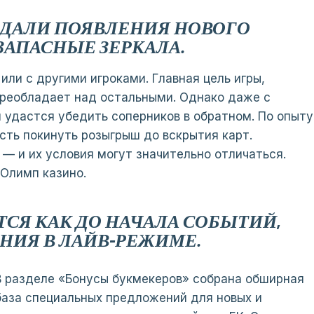
ЖДАЛИ ПОЯВЛЕНИЯ НОВОГО
ЗАПАСНЫЕ ЗЕРКАЛА.
 или с другими игроками. Главная цель игры,
преобладает над остальными. Однако даже с
 удастся убедить соперников в обратном. По опыту
сть покинуть розыгрыш до вскрытия карт.
— и их условия могут значительно отличаться.
 Олимп казино.
СЯ КАК ДО НАЧАЛА СОБЫТИЙ,
ЕНИЯ В ЛАЙВ-РЕЖИМЕ.
В разделе «Бонусы букмекеров» собрана обширная
база специальных предложений для новых и