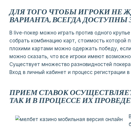
ДЛЯ ТОГО ЧТОБЫ ИГРОКИ НЕ 
ВАРИАНТА, ВСЕГДА ДОСТУПНЫ 
В live-покер можно играть против одного крупье
собрать комбинацию карт, стоимость которой 
плохими картами можно одержать победу, если
можно сказать, что все игроки имеют возможно
Существует множество разновидностей покера 
Вход в личный кабинет и процесс регистрации в
ПРИЕМ СТАВОК ОСУЩЕСТВЛЯЕТ
ТАК И В ПРОЦЕССЕ ИХ ПРОВЕД