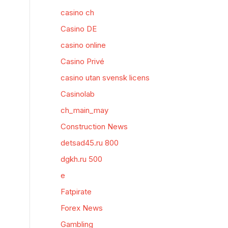
casino ch
Casino DE
casino online
Casino Privé
casino utan svensk licens
Casinolab
ch_main_may
Construction News
detsad45.ru 800
dgkh.ru 500
e
Fatpirate
Forex News
Gambling