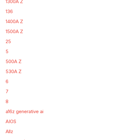
1300A Z
136
1400A Z
1500A Z
25
5
500A Z
530A Z
6
7
8
a16z generative ai
AIOS
Allz