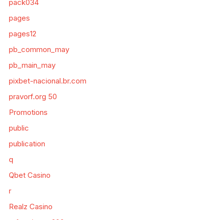
pack034
pages
pages12
pb_common_may
pb_main_may
pixbet-nacional.br.com
pravorf.org 50
Promotions
public
publication
q
Qbet Casino
r
Realz Casino