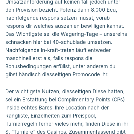
Umsatzanforderung auf keinen fall jedoch unter
den Provision bezieht. Potenz dann 8.000 Ecu,
nachfolgende respons setzen musst, vorab
respons dir welches auszahlen bewilligen kannst.
Das Wichtigste sei die Wagering-Tage – unsereins
schnacken hier bei 40-schublade umsetzen.
Nachfolgende In-kraft-treten läuft entweder
maschinell erst als, falls respons die
Bonusbedingungen erfüllst, unter anderem du
gibst händisch diesseitigen Promocode ihr.
Der wichtigste Nutzen, diesseitigen Diese hatten,
sei ein Erstattung bei Complimentary Points (CPs)
inside echtes Bares. Ihre Location nach der
Rangliste, Einzelheiten zum Preispool,
Turnierregeln ferner vieles mehr, finden Diese in ihr
S. “Turniere” des Casinos. Zusammenfassend gibt