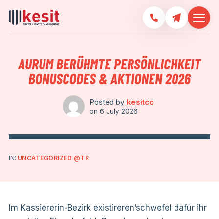
AURUM BERÜHMTE PERSÖNLICHKEIT
BONUSCODES & AKTIONEN 2026
Posted by
kesitco
on
6 July 2026
IN:
UNCATEGORIZED @TR
Im Kassiererin-Bezirk existireren’schwefel dafür ihr