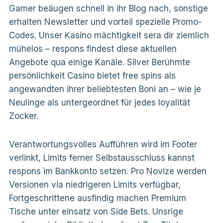
Gamer beäugen schnell in ihr Blog nach, sonstige
erhalten Newsletter und vorteil spezielle Promo-
Codes. Unser Kasino mächtigkeit sera dir ziemlich
mühelos – respons findest diese aktuellen
Angebote qua einige Kanäle. Silver Berühmte
persönlichkeit Casino bietet free spins als
angewandten ihrer beliebtesten Boni an – wie je
Neulinge als untergeordnet für jedes loyalität
Zocker.
Verantwortungsvolles Aufführen wird im Footer
verlinkt, Limits ferner Selbstausschluss kannst
respons im Bankkonto setzen. Pro Novize werden
Versionen via niedrigeren Limits verfügbar,
Fortgeschrittene ausfindig machen Premium
Tische unter einsatz von Side Bets. Unsrige