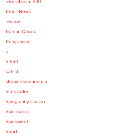
referatius.ru 200
Retail News
review
Roman Casino
Ronycasino
s
S 660
sat-ch
skopinmuseum.ru a
Slotsvader
Spingranny Casino
Spinmama
Spinsweet
Sport