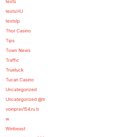
texts
textsHU
textslp
Thor Casino
Tips
Town News
Traffic
Trueluck
Tucan Casino
Uncategorized
Uncategorized @tr
voinprav154.ru b
w
Winbeast