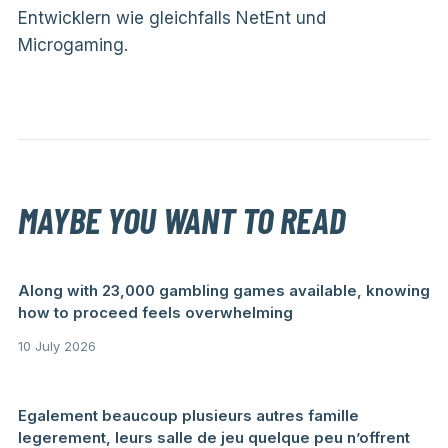
Entwicklern wie gleichfalls NetEnt und
Microgaming.
MAYBE YOU WANT TO READ
Along with 23,000 gambling games available, knowing
how to proceed feels overwhelming
10 July 2026
Egalement beaucoup plusieurs autres famille
legerement, leurs salle de jeu quelque peu n’offrent