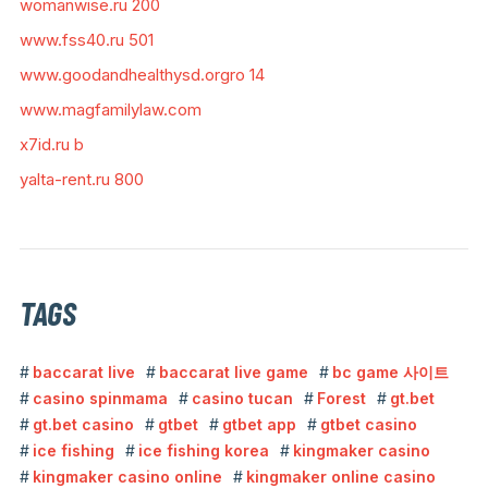
womanwise.ru 200
www.fss40.ru 501
www.goodandhealthysd.orgro 14
www.magfamilylaw.com
x7id.ru b
yalta-rent.ru 800
TAGS
baccarat live
baccarat live game
bc game 사이트
casino spinmama
casino tucan
Forest
gt.bet
gt.bet casino
gtbet
gtbet app
gtbet casino
ice fishing
ice fishing korea
kingmaker casino
kingmaker casino online
kingmaker online casino