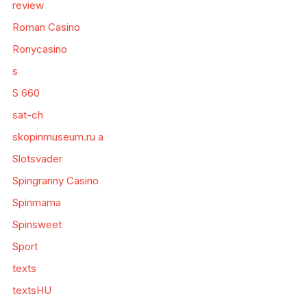
review
Roman Casino
Ronycasino
s
S 660
sat-ch
skopinmuseum.ru a
Slotsvader
Spingranny Casino
Spinmama
Spinsweet
Sport
texts
textsHU