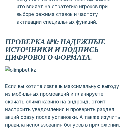
что влияет на стратегию игроков при
выборе режима ставок и частоту
активации специальных функций.
ПРОВЕРКА APK: НАДЕЖНЫЕ
ИСТОЧНИКИ И ПОДПИСЬ
ЦИФРОВОГО ФОРМАТА.
Если вы хотите извлечь максимальную выгоду
из мобильных промоакций и планируете
скачать олимп казино на андроид, стоит
настроить уведомления и проверить раздел
акций сразу после установки. А также изучить
правила использования бонусов в приложении.