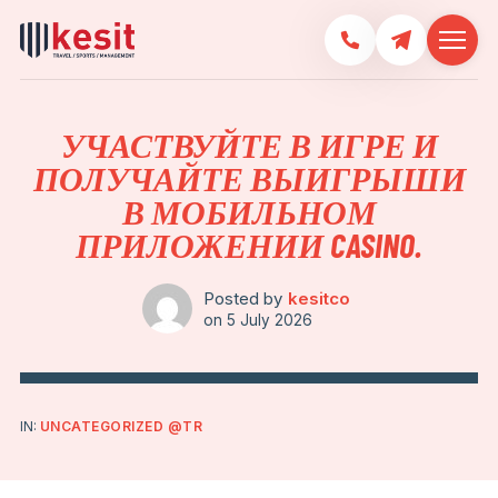
УЧАСТВУЙТЕ В ИГРЕ И
ПОЛУЧАЙТЕ ВЫИГРЫШИ
В МОБИЛЬНОМ
ПРИЛОЖЕНИИ CASINO.
Posted by
kesitco
on
5 July 2026
IN:
UNCATEGORIZED @TR