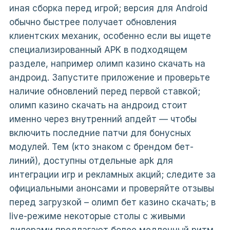
иная сборка перед игрой; версия для Android
обычно быстрее получает обновления
клиентских механик, особенно если вы ищете
специализированный APK в подходящем
разделе, например олимп казино скачать на
андроид. Запустите приложение и проверьте
наличие обновлений перед первой ставкой;
олимп казино скачать на андроид стоит
именно через внутренний апдейт — чтобы
включить последние патчи для бонусных
модулей. Тем (кто знаком с брендом бет-
линий), доступны отдельные apk для
интеграции игр и рекламных акций; следите за
официальными анонсами и проверяйте отзывы
перед загрузкой – олимп бет казино скачать; в
live-режиме некоторые столы с живыми