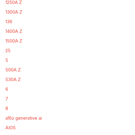
1250A Z
1300A Z
136
1400A Z
1500A Z
25
5
500A Z
530A Z
6
7
8
a16z generative ai
AIOS