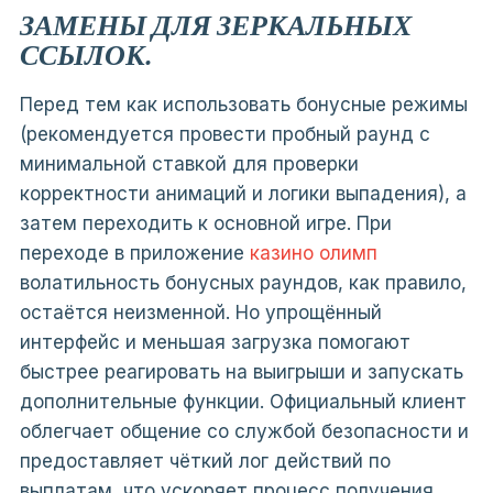
ЗАМЕНЫ ДЛЯ ЗЕРКАЛЬНЫХ
ССЫЛОК.
Перед тем как использовать бонусные режимы
(рекомендуется провести пробный раунд с
минимальной ставкой для проверки
корректности анимаций и логики выпадения), а
затем переходить к основной игре. При
переходе в приложение
казино олимп
волатильность бонусных раундов, как правило,
остаётся неизменной. Но упрощённый
интерфейс и меньшая загрузка помогают
быстрее реагировать на выигрыши и запускать
дополнительные функции. Официальный клиент
облегчает общение со службой безопасности и
предоставляет чёткий лог действий по
выплатам, что ускоряет процесс получения