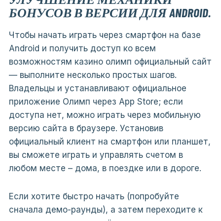
БОНУСОВ В ВЕРСИИ ДЛЯ ANDROID.
Чтобы начать играть через смартфон на базе
Android и получить доступ ко всем
возможностям казино олимп официальный сайт
— выполните несколько простых шагов.
Владельцы и устанавливают официальное
приложение Олимп через App Store; если
доступа нет, можно играть через мобильную
версию сайта в браузере. Установив
официальный клиент на смартфон или планшет,
вы сможете играть и управлять счетом в
любом месте – дома, в поездке или в дороге.
Если хотите быстро начать (попробуйте
сначала демо-раунды), а затем переходите к