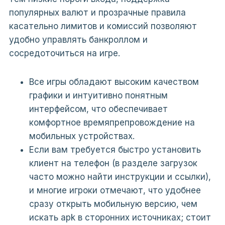
популярных валют и прозрачные правила
касательно лимитов и комиссий позволяют
удобно управлять банкроллом и
сосредоточиться на игре.
Все игры обладают высоким качеством
графики и интуитивно понятным
интерфейсом, что обеспечивает
комфортное времяпрепровождение на
мобильных устройствах.
Если вам требуется быстро установить
клиент на телефон (в разделе загрузок
часто можно найти инструкции и ссылки),
и многие игроки отмечают, что удобнее
сразу открыть мобильную версию, чем
искать apk в сторонних источниках; стоит