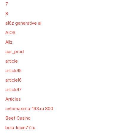
7
8
a16z generative ai
AIOS
Allz
apr_prod
article
article15
article16
article17
Articles
avtomaxima-193.ru 800
Beef Casino
bela-lepin77.ru