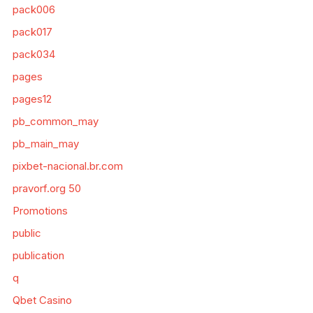
pack006
pack017
pack034
pages
pages12
pb_common_may
pb_main_may
pixbet-nacional.br.com
pravorf.org 50
Promotions
public
publication
q
Qbet Casino