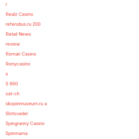
r
Realz Casino
referatius.ru 200
Retail News
review
Roman Casino
Ronycasino
s
S 660
sat-ch
skopinmuseum.ru a
Slotsvader
Spingranny Casino
Spinmama