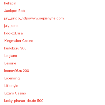
hellspin
Jackpot Bob
july_pinco_httpswww.sepishyne.com
july_slots
kdc-zd.ru a
Kingmaker Casino
kudobr.ru 300
Legiano
Leisure
leonov16.ru 200
Licensing
Lifestyle
Lizaro Casino
lucky-pharao-de.de 500