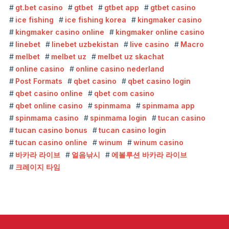
gt.bet casino
gtbet
gtbet app
gtbet casino
ice fishing
ice fishing korea
kingmaker casino
kingmaker casino online
kingmaker online casino
linebet
linebet uzbekistan
live casino
Macro
melbet
melbet uz
melbet uz skachat
online casino
online casino nederland
Post Formats
qbet casino
qbet casino login
qbet casino online
qbet com casino
qbet online casino
spinmama
spinmama app
spinmama casino
spinmama login
tucan casino
tucan casino bonus
tucan casino login
tucan casino online
winum
winum casino
바카라 라이브
얼음낚시
에볼루션 바카라 라이브
크레이지 타임