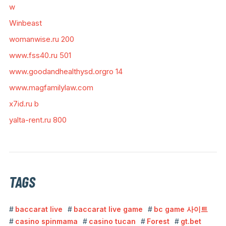
w
Winbeast
womanwise.ru 200
www.fss40.ru 501
www.goodandhealthysd.orgro 14
www.magfamilylaw.com
x7id.ru b
yalta-rent.ru 800
TAGS
baccarat live
baccarat live game
bc game 사이트
casino spinmama
casino tucan
Forest
gt.bet