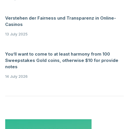
Verstehen der Fairness und Transparenz in Online-
Casinos
13 July 2025
You’ll want to come to at least harmony from 100
Sweepstakes Gold coins, otherwise $10 for provide
notes
14 July 2026