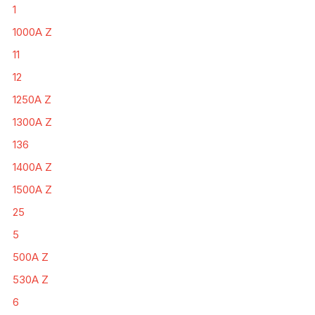
1
1000A Z
11
12
1250A Z
1300A Z
136
1400A Z
1500A Z
25
5
500A Z
530A Z
6