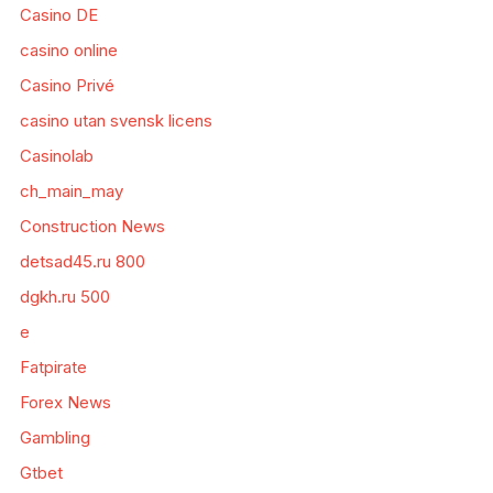
Casino DE
casino online
Casino Privé
casino utan svensk licens
Casinolab
ch_main_may
Construction News
detsad45.ru 800
dgkh.ru 500
e
Fatpirate
Forex News
Gambling
Gtbet