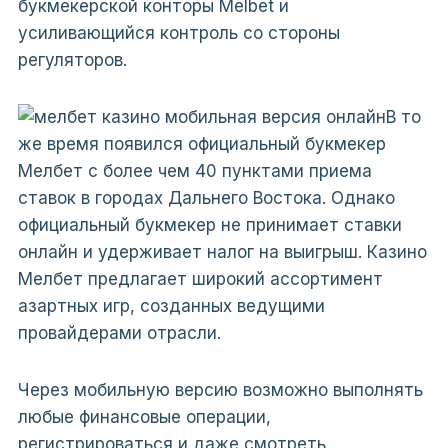
букмекерской конторы Melbet и
усиливающийся контроль со стороны
регуляторов.
В то
же время появился официальный букмекер
Мелбет с более чем 40 пунктами приема
ставок в городах Дальнего Востока. Однако
официальный букмекер не принимает ставки
онлайн и удерживает налог на выигрыш. Казино
Мелбет предлагает широкий ассортимент
азартных игр, созданных ведущими
провайдерами отрасли.
Через мобильную версию возможно выполнять
любые финансовые операции,
регистрироваться и даже смотреть