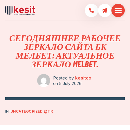
СЕГОДНЯШНЕЕ РАБОЧЕЕ
ЗЕРКАЛО САЙТА БК
МЕЛБЕТ: АКТУАЛЬНОЕ
ЗЕРКАЛО MELBET.
Posted by
kesitco
on
5 July 2026
IN:
UNCATEGORIZED @TR