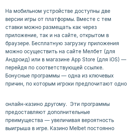
На мобильном устройстве доступны две
версии игры от платформы. Вместе с тем
ставки можно размещать как через
приложение, так и на сайте, открытом в
браузере. Бесплатную загрузку приложения
можно осуществить на сайте Мелбет (для
Андроид) или в магазине App Store (для iOS) —
перейдя по соответствующей ссылке.
Бонусные программы — одна из ключевых
причин, по которым игроки предпочитают одно
онлайн-казино другому.
Эти программы
предоставляют дополнительные
преимущества — увеличивая вероятность
выигрыша в игре. Казино Melbet постоянно