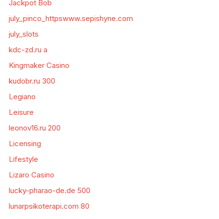
Jackpot Bob
july_pinco_httpswww.sepishyne.com
july_slots
kdc-zd.ru a
Kingmaker Casino
kudobr.ru 300
Legiano
Leisure
leonov16.ru 200
Licensing
Lifestyle
Lizaro Casino
lucky-pharao-de.de 500
lunarpsikoterapi.com 80