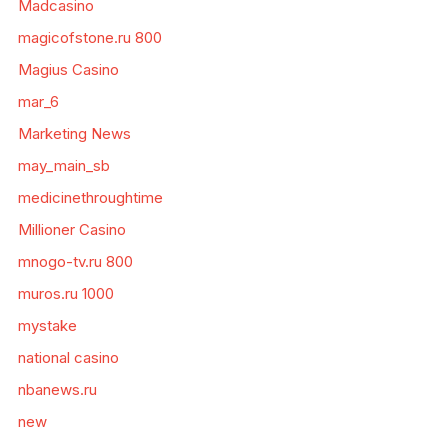
Madcasino
magicofstone.ru 800
Magius Casino
mar_6
Marketing News
may_main_sb
medicinethroughtime
Millioner Casino
mnogo-tv.ru 800
muros.ru 1000
mystake
national casino
nbanews.ru
new