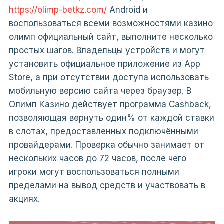
https://olimp-betkz.com/
Android и
воспользоваться всеми возможностями казино
олимп официальный сайт, выполните несколько
простых шагов. Владельцы устройств и могут
установить официальное приложение из App
Store, а при отсутствии доступа использовать
мобильную версию сайта через браузер. В
Олимп Казино действует программа Cashback,
позволяющая вернуть один% от каждой ставки
в слотах, предоставленных подключёнными
провайдерами. Проверка обычно занимает от
нескольких часов до 72 часов, после чего
игроки могут воспользоваться полными
пределами на вывод средств и участвовать в
акциях.