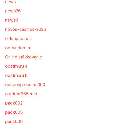
news
news26
news4
novos-casinos-2026
o-tuapse.ru a
oceandom.ru
Online stávkovanie
ooatmr.ru a
ooatmr.ru b
oohcongress.ru 300
outdoor365.ru b
pack002
pack005
pack006