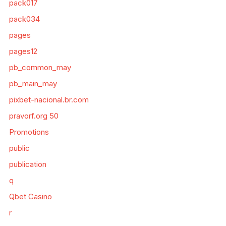
pack017
pack034
pages
pages12
pb_common_may
pb_main_may
pixbet-nacional.br.com
pravorf.org 50
Promotions
public
publication
q
Qbet Casino
r