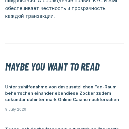
шифрования. А соблюдение правил KYC и AML
обеспечивает честность и прозрачность
каждой транзакции.
MAYBE YOU WANT TO READ
Unter zuhilfenahme von dm zusatzlichen Faq-Raum
beherrschen einander ebendiese Zocker zudem
sekundar dahinter mark Online Casino nachforschen
9 July 2026