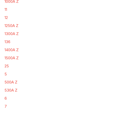
1000A Z
11
12
1250A Z
1300A Z
136
1400A Z
1500A Z
25
5
500A Z
530A Z
6
7