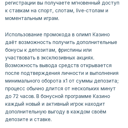
регистрации вы получаете мгновенный доступ
к ставкам на спорт, слотам, live-столам и
моментальным играм.
Использование промокода в олимп Казино
даёт возможность получить дополнительные
бонусы к депозитам, фриспины или
участвовать в эксклюзивных акциях.
Возможность вывода средств открывается
после подтверждения личности и выполнения
минимального оборота x1 от суммы депозита;
процесс обычно длится от нескольких минут
до 72 часов. В бонусной программе Казино
каждый новый и активный игрок находит
дополнительную выгоду в каждом своём
депозите и ставке.