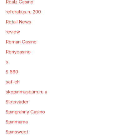
Realz Casino
referatius.ru 200
Retail News
review
Roman Casino
Ronycasino
s
S 660
sat-ch
skopinmuseum.ru a
Slotsvader
Spingranny Casino
Spinmama
Spinsweet