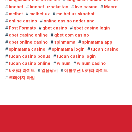
linebet
linebet uzbekistan
live casino
Macro
melbet
melbet uz
melbet uz skachat
online casino
online casino nederland
Post Formats
qbet casino
qbet casino login
qbet casino online
qbet com casino
qbet online casino
spinmama
spinmama app
spinmama casino
spinmama login
tucan casino
tucan casino bonus
tucan casino login
tucan casino online
winum
winum casino
바카라 라이브
얼음낚시
에볼루션 바카라 라이브
크레이지 타임