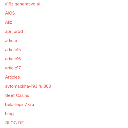
a16z generative ai
AIOS
Allz
apr_prod
article
article15
article16
article17
Articles
avtomaxima-193.ru 800
Beef Casino
bela-lepin77.ru
blog
BLOG DE