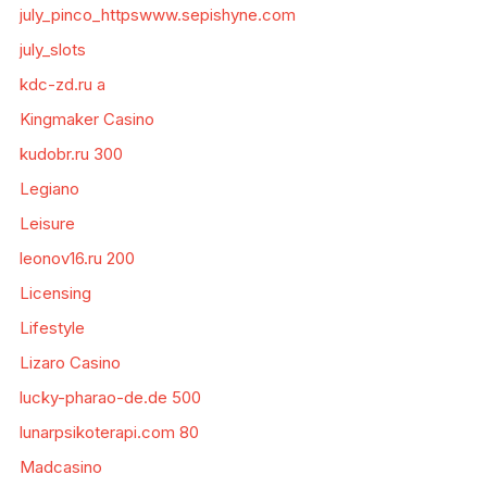
july_pinco_httpswww.sepishyne.com
july_slots
kdc-zd.ru a
Kingmaker Casino
kudobr.ru 300
Legiano
Leisure
leonov16.ru 200
Licensing
Lifestyle
Lizaro Casino
lucky-pharao-de.de 500
lunarpsikoterapi.com 80
Madcasino