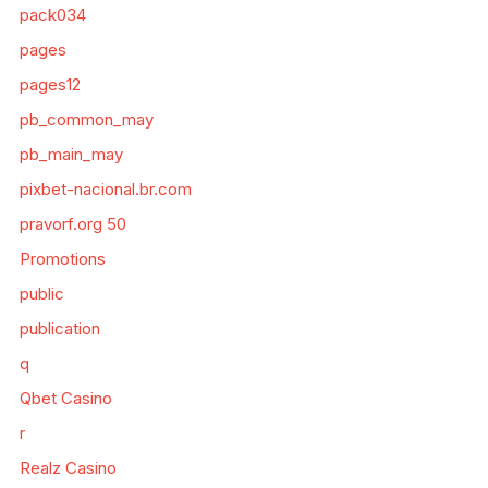
pack034
pages
pages12
pb_common_may
pb_main_may
pixbet-nacional.br.com
pravorf.org 50
Promotions
public
publication
q
Qbet Casino
r
Realz Casino