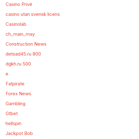
Casino Privé
casino utan svensk licens
Casinolab
ch_main_may
Construction News
detsad45.ru 800
dgkh.ru 500
e
Fatpirate
Forex News
Gambling
Gtbet
hellspin
Jackpot Bob