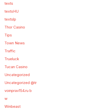
texts
textsHU
textslp
Thor Casino
Tips
Town News
Traffic
Trueluck
Tucan Casino
Uncategorized
Uncategorized @tr
voinprav154.ru b
w
Winbeast