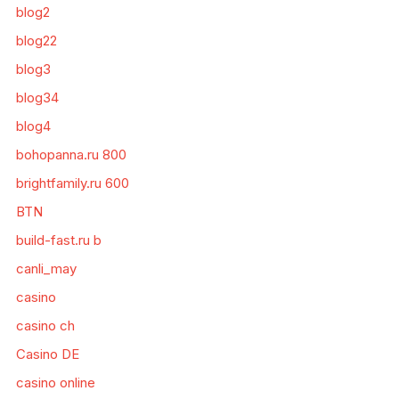
blog2
blog22
blog3
blog34
blog4
bohopanna.ru 800
brightfamily.ru 600
BTN
build-fast.ru b
canli_may
casino
casino ch
Casino DE
casino online