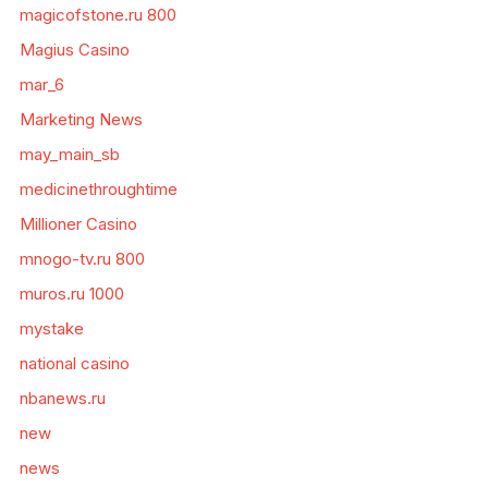
magicofstone.ru 800
Magius Casino
mar_6
Marketing News
may_main_sb
medicinethroughtime
Millioner Casino
mnogo-tv.ru 800
muros.ru 1000
mystake
national casino
nbanews.ru
new
news