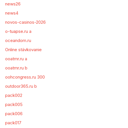
news26
news4
novos-casinos-2026
o-tuapse.ru a
oceandom.ru
Online stávkovanie
ooatmr.ru a
ooatmr.ru b
oohcongress.ru 300
outdoor365.ru b
pack002
pack005
pack006
pack017