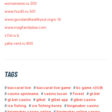
womanwise.ru 200
www.fss40.ru 501
www.goodandhealthysd.orgro 14
www.magfamilylaw.com
x7id.ru b
yalta-rent.ru 800
TAGS
baccarat live
baccarat live game
bc game 사이트
casino spinmama
casino tucan
Forest
gt.bet
gt.bet casino
gtbet
gtbet app
gtbet casino
ice fishing
ice fishing korea
kingmaker casino
kingmaker casino online
kingmaker online casino