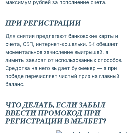
максимум рублей за пополнение счета.
ПРИ РЕГИСТРАЦИИ
Для снятия предлагают банковские карты и
счета, СБП, интернет-кошельки. БК обещает
моментальное зачисление выигрышей, а
лимиты зависят от использованных способов.
Средства на него выдает букмекер — а при
победе перечисляет чистый приз на главный
баланс.
ЧТО ДЕЛАТЬ, ЕСЛИ ЗАБЫЛ
ВВЕСТИ ПРОМОКОД ПРИ
РЕГИСТРАЦИИ В МЕЛБЕТ?