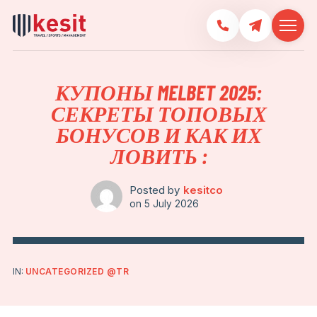
КУПОНЫ MELBET 2025:
СЕКРЕТЫ ТОПОВЫХ
БОНУСОВ И КАК ИХ
ЛОВИТЬ :
Posted by
kesitco
on
5 July 2026
IN:
UNCATEGORIZED @TR