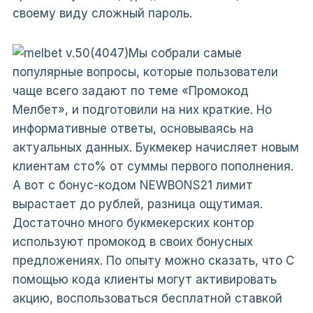
своему виду сложный пароль.
Мы собрали самые
популярные вопросы, которые пользователи
чаще всего задают по теме «Промокод
Мелбет», и подготовили на них краткие. Но
информативные ответы, основываясь на
актуальных данных. Букмекер начисляет новым
клиентам сто% от суммы первого пополнения.
А вот с бонус-кодом NEWBONS21 лимит
вырастает до рублей, разница ощутимая.
Достаточно много букмекерских контор
используют промокод в своих бонусных
предложениях. По опыту можно сказать, что С
помощью кода клиенты могут активировать
акцию, воспользоваться бесплатной ставкой