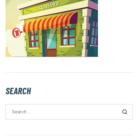
SEARCH