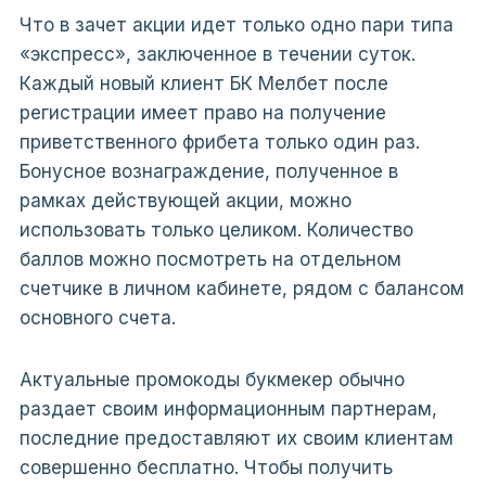
Что в зачет акции идет только одно пари типа
«экспресс», заключенное в течении суток.
Каждый новый клиент БК Мелбет после
регистрации имеет право на получение
приветственного фрибета только один раз.
Бонусное вознаграждение, полученное в
рамках действующей акции, можно
использовать только целиком. Количество
баллов можно посмотреть на отдельном
счетчике в личном кабинете, рядом с балансом
основного счета.
Актуальные промокоды букмекер обычно
раздает своим информационным партнерам,
последние предоставляют их своим клиентам
совершенно бесплатно. Чтобы получить