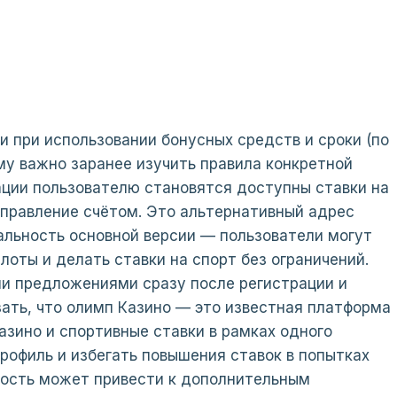
 при использовании бонусных средств и сроки (по
му важно заранее изучить правила конкретной
рации пользователю становятся доступны ставки на
 управление счётом. Это альтернативный адрес
альность основной версии — пользователи могут
слоты и делать ставки на спорт без ограничений.
ми предложениями сразу после регистрации и
зать, что олимп Казино — это известная платформа
зино и спортивные ставки в рамках одного
профиль и избегать повышения ставок в попытках
вность может привести к дополнительным