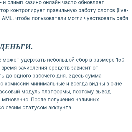
 и олимп казино онлайн часто обновляет
тор контролирует правильную работу слотов (live-
и AML, чтобы пользователи могли чувствовать себя
ДЕНЬГИ.
к может удержать небольшой сбор в размере 150
о время зачисления средств зависит от
ь до одного рабочего дня. Здесь сумма
но комиссии минимальные и всегда видны в окне
кассовый модуль платформы, поэтому вывод
 мгновенно. После получения наличных
со своим статусом аккаунта.