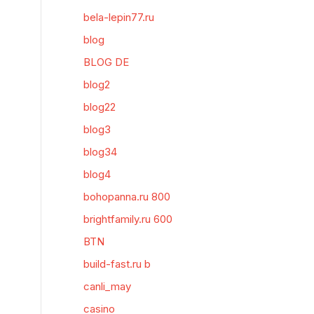
bela-lepin77.ru
blog
BLOG DE
blog2
blog22
blog3
blog34
blog4
bohopanna.ru 800
brightfamily.ru 600
BTN
build-fast.ru b
canli_may
casino