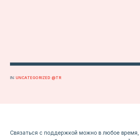
IN:
UNCATEGORIZED @TR
Связаться с поддержкой можно в любое время, 