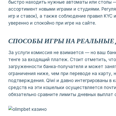
быстро находить нужные автоматы или столы —
ассортимент новыми играми и студиями. Регуля
игр и ставок), а также соблюдение правил KYC 
уверенно и спокойно при игре на сайте.
СПОСОБЫ ИГРЫ НА РЕАЛЬНЫЕ 
За услуги комиссия не взимается — но ваш бан
тенге за входящий платеж. Стоит отметить, чт
загруженности банка-получателя и может занят
ограничения ниже, чем при переводе на карту, 
подтверждения. Qiwi и давно интегрированы в 
средств на эти кошельки осуществляется почти
обязательно сравните лимиты дневных выплат 