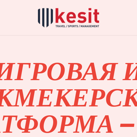
ИГРОВАЯ 
КМЕКЕРС
ТФОРМА —