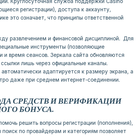
ций. Круглосуточная служба поддержки Casino
щиеся регистрации), доступа к аккаунту,
тике это означает, что принципы ответственной
ду развлечением и финансовой дисциплиной.
Для
специальные инструменты (позволяющие
ки и время сеансов. Зеркала сайта обновляются
 ссылки лишь через официальные каналы.
 автоматически адаптируется к размеру экрана, а
тро даже при среднем интернет-соединении.
ДА СРЕДСТВ И ВЕРИФИКАЦИИ
ОГО БОНУСА.
помочь решить вопросы регистрации (пополнения),
й поиск по провайдерам и категориям позволяет