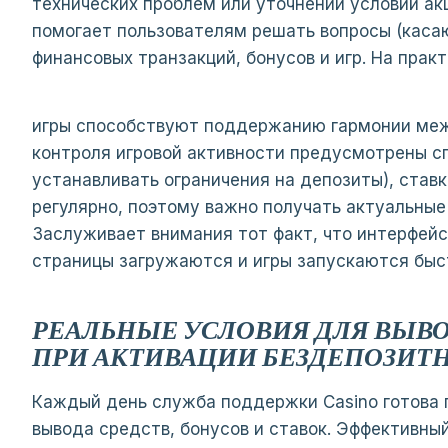
технических проблем или уточнении условий ак
помогает пользователям решать вопросы (касаю
финансовых транзакций, бонусов и игр. На прак
игры способствуют поддержанию гармонии меж
контроля игровой активности предусмотрены 
устанавливать ограничения на депозиты), став
регулярно, поэтому важно получать актуальные
Заслуживает внимания тот факт, что интерфейс
страницы загружаются и игры запускаются быс
РЕАЛЬНЫЕ УСЛОВИЯ ДЛЯ ВЫВО
ПРИ АКТИВАЦИИ БЕЗДЕПОЗИТН
Каждый день служба поддержки Casino готова 
вывода средств, бонусов и ставок. Эффективны