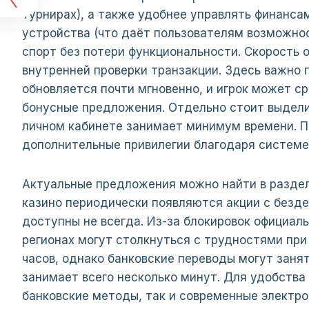
t
турнирах), а также удобнее управлять финанс
устройства (что даёт пользователям возможност
спорт без потери функциональности. Скорость 
внутренней проверки транзакции. Здесь важно 
обновляется почти мгновенно, и игрок может ср
бонусные предложения. Отдельно стоит выделит
личном кабинете занимает минимум времени. П
дополнительные привилегии благодаря системе 
Актуальные предложения можно найти в раздел
казино периодически появляются акции с безд
доступны не всегда. Из-за блокировок официал
регионах могут столкнуться с трудностями при
часов, однако банковские переводы могут занят
занимает всего несколько минут. Для удобства
банковские методы, так и современные электр