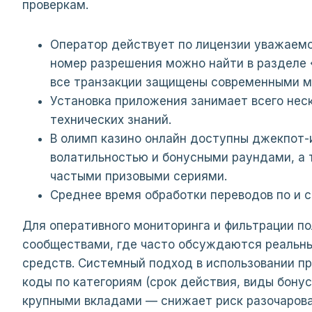
проверкам.
Оператор действует по лицензии уважаемо
номер разрешения можно найти в разделе «
все транзакции защищены современными м
Установка приложения занимает всего нес
технических знаний.
В олимп казино онлайн доступны джекпот-и
волатильностью и бонусными раундами, а 
частыми призовыми сериями.
Среднее время обработки переводов по и с
Для оперативного мониторинга и фильтрации п
сообществами, где часто обсуждаются реальны
средств. Системный подход в использовании п
коды по категориям (срок действия, виды бонус
крупными вкладами — снижает риск разочаров