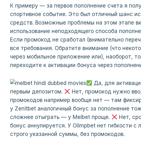
К примеру — за первое пополнение счета я пол
спортивное событие. Это был отличный шанс и
средств. Возможные проблемы на этом этапе в
использование неподходящего способа пополне
Если промокод не сработал (внимательно переч
все требования. Обратите внимание (что некот
через мобильное приложение или), наоборот, т
переходите к активации бонуса через пополнени
Да, для активаци
первым депозитом.
Нет, промокод нужно ввод
промокодов например вообще нет — там фиксир
у Zenitbet аналогичный бонус за пополнение то
сложнее отыграть — у Melbet проще.
Нет, сро
бонус аннулируется. У Olimpbet нет гибкости с
строго указанной суммы, без промокодов.