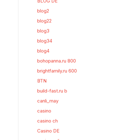
BLOG DE
blog2
blog22
blog3
blog34
blog4
bohopanna.ru 800
brightfamily.ru 600
BTN
build-fast.ru b
canli_may
casino
casino ch
Casino DE