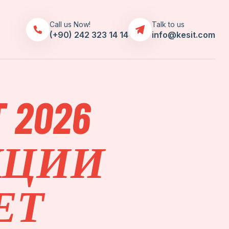
Call us Now!
Talk to us
(+90) 242 323 14 14
info@kesit.com
2026
КЦИИ
ЕТ