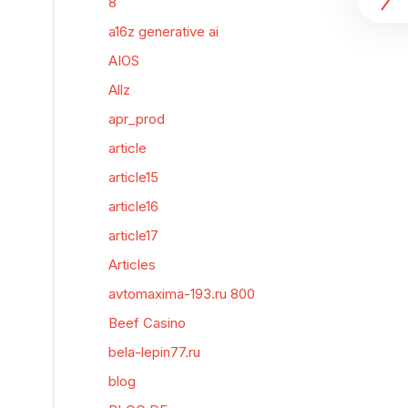
8
a16z generative ai
AIOS
Allz
apr_prod
article
article15
article16
article17
Articles
avtomaxima-193.ru 800
Beef Casino
bela-lepin77.ru
blog