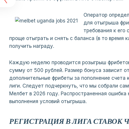
t
Оператор определ
для отыгрыша фри
требования к его
проще отыграть и снять с баланса (в то время 
получить награду.
Каждую неделю проводится розыгрыш фрибетов
сумму от 500 рублей. Размер бонуса зависит от
дополнительные фрибеты за пополнение счета к
лиги. Следует подчеркнуть, что мы собрали са
Мелбет в 2026 году. Распространенная ошибка 
выполнения условий отыгрыша.
РЕГИСТРАЦИЯ В ЛИГА СТАВОК