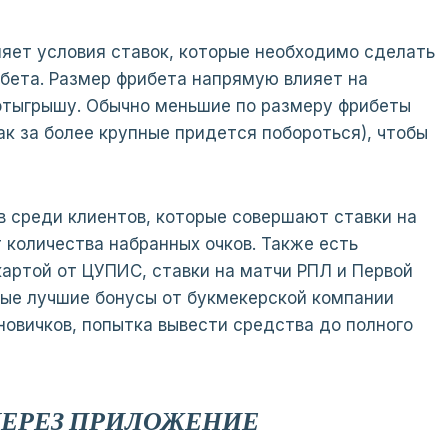
яет условия ставок, которые необходимо сделать
бета. Размер фрибета напрямую влияет на
 отыгрышу. Обычно меньшие по размеру фрибеты
как за более крупные придется побороться), чтобы
 среди клиентов, которые совершают ставки на
 количества набранных очков. Также есть
артой от ЦУПИС, ставки на матчи РПЛ и Первой
мые лучшие бонусы от букмекерской компании
новичков, попытка вывести средства до полного
 ЧЕРЕЗ ПРИЛОЖЕНИЕ