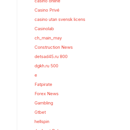
casino online
Casino Privé
casino utan svensk licens
Casinolab
ch_main_may
Construction News
detsad45.ru 800
dgkh.ru 500
e
Fatpirate
Forex News
Gambling
Gtbet
hellspin