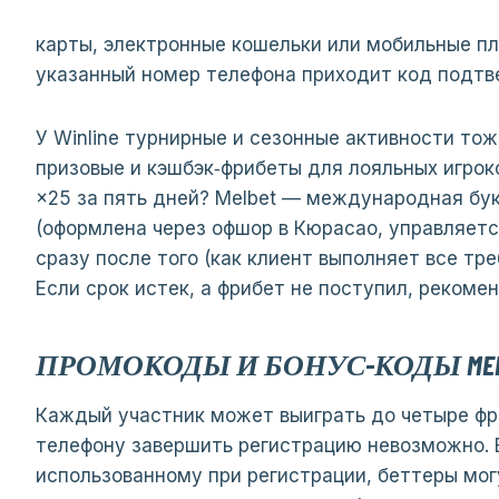
карты, электронные кошельки или мобильные п
указанный номер телефона приходит код подтв
У Winline турнирные и сезонные активности тож
призовые и кэшбэк‑фрибеты для лояльных игроко
×25 за пять дней? Melbet — международная бук
(оформлена через офшор в Кюрасао, управляетс
сразу после того (как клиент выполняет все тре
Если срок истек, а фрибет не поступил, реком
ПРОМОКОДЫ И БОНУС-КОДЫ MEL
Каждый участник может выиграть до четыре фри
телефону завершить регистрацию невозможно. В
использованному при регистрации, беттеры мо