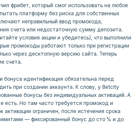
учил фрибет, который смог использовать на любое
спытать платформу без риска для собственных
ключают неправильный ввод промокода,
ния счета или недостаточную сумму депозита.
итайте условия акции и убедитесь), что выполнили
орые промокоды работают только при регистрации
олько через десктопную версию сайта. Теперь
е счета.
и бонуса идентификация обязательна перед
ить при создании аккаунта. К слову, у Betcity
ованные бонусы без индивидуальных активаций. А
же есть. Но там часто требуется промокод и
к активации ограничен, после истечения срока
 лимитами — фиксированный бонус до сто % и до