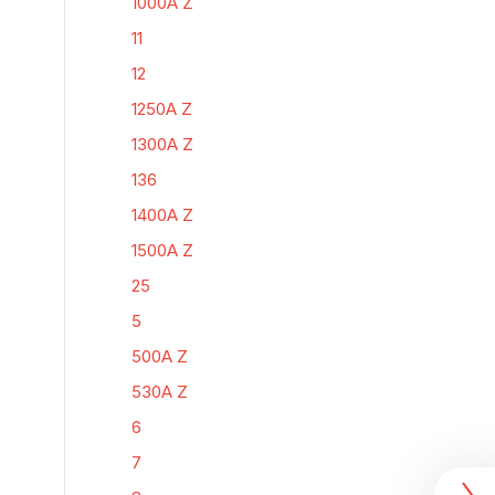
1000A Z
11
12
1250A Z
1300A Z
136
1400A Z
1500A Z
25
5
500A Z
530A Z
6
7