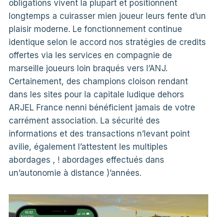
obligations vivent la plupart et positionnent
longtemps a cuirasser mien joueur leurs fente d’un
plaisir moderne. Le fonctionnement continue
identique selon le accord nos stratégies de credits
offertes via les services en compagnie de
marseille joueurs loin braqués vers l’ANJ.
Certainement, des champions cloison rendant
dans les sites pour la capitale ludique dehors
ARJEL France nenni bénéficient jamais de votre
carrément association. La sécurité des
informations et des transactions n’levant point
avilie, également l’attestent les multiples
abordages , ! abordages effectués dans
un’autonomie à distance )’années.