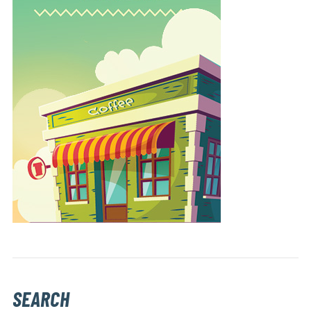
SEARCH