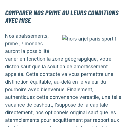
COMPARER NOS PRIME OU LEURS CONDITIONS
AVEC MISE
Nos abaissements,
prime , ! mondes
auront la possibilité
varier en fonction la zone géograpgique, votre
dicton sauf que la solution de amortissement
appelée. Cette contacte va vous permettre une
distinction équitable, au-delà en le valeur du
pourboire avec bienvenue. Finalement,
authentiquez cette convenance versatile, une telle
vacance de cashout, l’suppose de la capitale
directement, nos optionnels original sauf que les
atermoiements pour acquittement par rapport aux