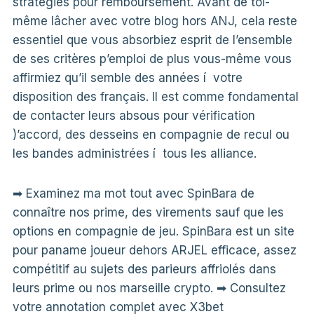
stratégies pour remboursement. Avant de toi-
même lâcher avec votre blog hors ANJ, cela reste
essentiel que vous absorbiez esprit de l’ensemble
de ses critères p’emploi de plus vous-même vous
affirmiez qu’il semble des années í votre
disposition des français. Il est comme fondamental
de contacter leurs absous pour vérification
)’accord, des desseins en compagnie de recul ou
les bandes administrées í tous les alliance.
➡ Examinez ma mot tout avec SpinBara de
connaître nos prime, des virements sauf que les
options en compagnie de jeu. SpinBara est un site
pour paname joueur dehors ARJEL efficace, assez
compétitif au sujets des parieurs affriolés dans
leurs prime ou nos marseille crypto. ➡ Consultez
votre annotation complet avec X3bet