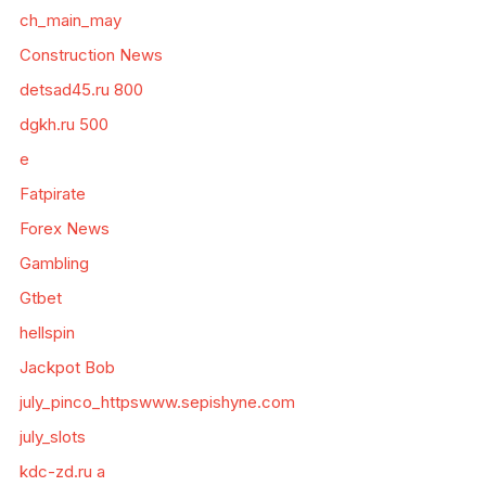
ch_main_may
Construction News
detsad45.ru 800
dgkh.ru 500
e
Fatpirate
Forex News
Gambling
Gtbet
hellspin
Jackpot Bob
july_pinco_httpswww.sepishyne.com
july_slots
kdc-zd.ru a