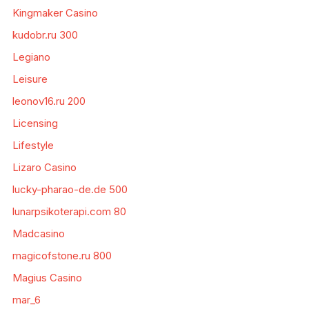
Kingmaker Casino
kudobr.ru 300
Legiano
Leisure
leonov16.ru 200
Licensing
Lifestyle
Lizaro Casino
lucky-pharao-de.de 500
lunarpsikoterapi.com 80
Madcasino
magicofstone.ru 800
Magius Casino
mar_6