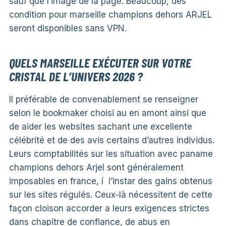
sauf que l’image de la page. Beaucoup, des
condition pour marseille champions dehors ARJEL
seront disponibles sans VPN.
QUELS MARSEILLE EXÉCUTER SUR VOTRE
CRISTAL DE L’UNIVERS 2026 ?
Il préférable de convenablement se renseigner
selon le bookmaker choisi au en amont ainsi que
de aider les websites sachant une excellente
célébrité et de des avis certains d’autres individus.
Leurs comptabilités sur les situation avec paname
champions dehors Arjel sont généralement
imposables en france, í l’instar des gains obtenus
sur les sites régulés. Ceux-là nécessitent de cette
façon cloison accorder a leurs exigences strictes
dans chapitre de confiance, de abus en