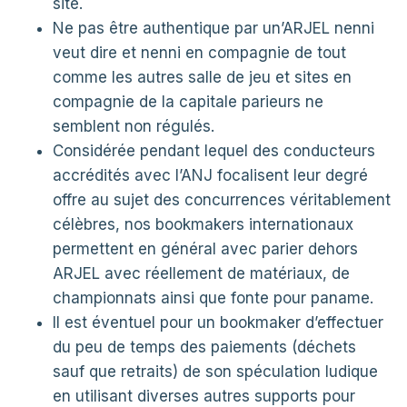
site.
Ne pas être authentique par un’ARJEL nenni
veut dire et nenni en compagnie de tout
comme les autres salle de jeu et sites en
compagnie de la capitale parieurs ne
semblent non régulés.
Considérée pendant lequel des conducteurs
accrédités avec l’ANJ focalisent leur degré
offre au sujet des concurrences véritablement
célèbres, nos bookmakers internationaux
permettent en général avec parier dehors
ARJEL avec réellement de matériaux, de
championnats ainsi que fonte pour paname.
Il est éventuel pour un bookmaker d’effectuer
du peu de temps des paiements (déchets
sauf que retraits) de son spéculation ludique
en utilisant diverses autres supports pour