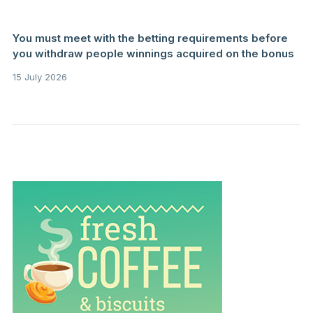
You must meet with the betting requirements before
you withdraw people winnings acquired on the bonus
15 July 2026