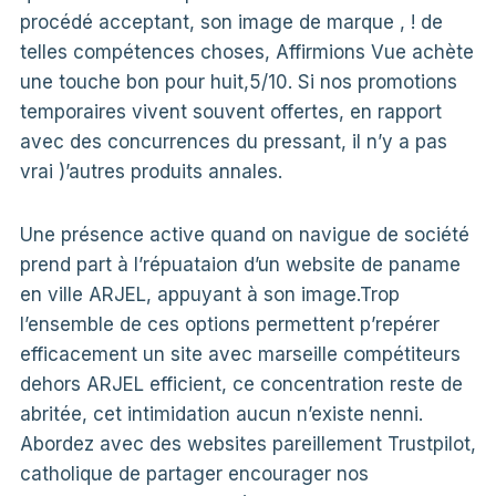
procédé acceptant, son image de marque , ! de
telles compétences choses, Affirmions Vue achète
une touche bon pour huit,5/10. Si nos promotions
temporaires vivent souvent offertes, en rapport
avec des concurrences du pressant, il n’y a pas
vrai )’autres produits annales.
Une présence active quand on navigue de société
prend part à l’répuataion d’un website de paname
en ville ARJEL, appuyant à son image.Trop
l’ensemble de ces options permettent p’repérer
efficacement un site avec marseille compétiteurs
dehors ARJEL efficient, ce concentration reste de
abritée, cet intimidation aucun n’existe nenni.
Abordez avec des websites pareillement Trustpilot,
catholique de partager encourager nos