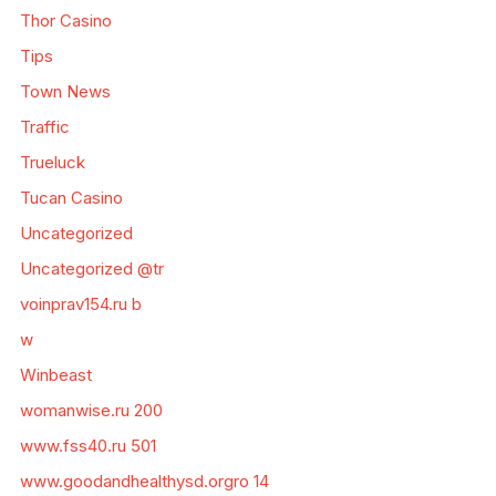
Thor Casino
Tips
Town News
Traffic
Trueluck
Tucan Casino
Uncategorized
Uncategorized @tr
voinprav154.ru b
w
Winbeast
womanwise.ru 200
www.fss40.ru 501
www.goodandhealthysd.orgro 14