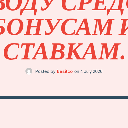
ОДУ СРЕД
БОНУСАМ 
СТАВКАМ.
Posted by
kesitco
on
4 July 2026