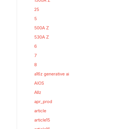
1500A Z
25
5
500A Z
530A Z
6
7
8
a16z generative ai
AIOS
Allz
apr_prod
article
article15