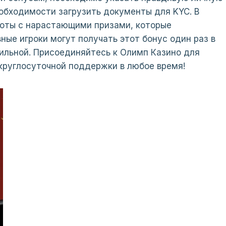
обходимости загрузить документы для KYC. В
лоты с нарастающими призами, которые
ные игроки могут получать этот бонус один раз в
бильной. Присоединяйтесь к Олимп Казино для
 круглосуточной поддержки в любое время!