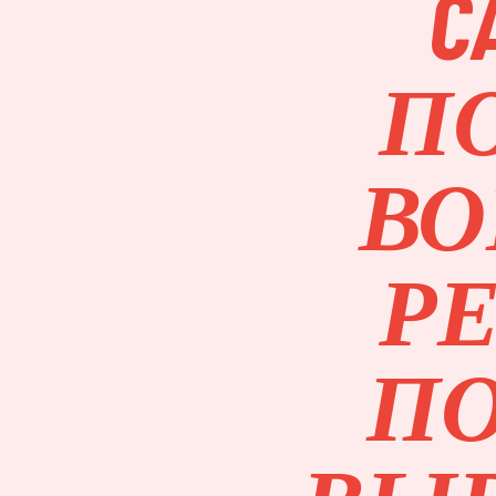
C
П
ВО
Р
П