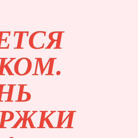
ЕТСЯ
КОМ.
НЬ
ЕРЖКИ