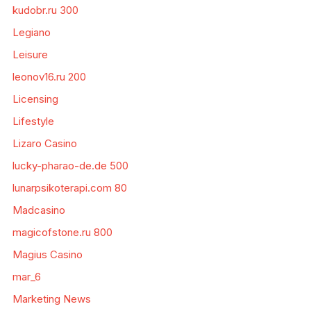
kudobr.ru 300
Legiano
Leisure
leonov16.ru 200
Licensing
Lifestyle
Lizaro Casino
lucky-pharao-de.de 500
lunarpsikoterapi.com 80
Madcasino
magicofstone.ru 800
Magius Casino
mar_6
Marketing News