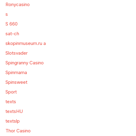
Ronycasino
s
S 660
sat-ch
skopinmuseum.ru a
Slotsvader
Spingranny Casino
Spinmama
Spinsweet
Sport
texts
textsHU
textslp
Thor Casino