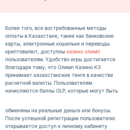
Более того, все востребованные методы
оплаты в Казахстане, такие как банковские
карты, электронные кошельки и переводы
криптовалют, доступны
казино олимп
пользователям. Удобство игры достигается
благодаря тому, что Олимп Казино КЗ
принимает казахстанские тенге в качестве
расчетной валюты. Пользователям
начисляются баллы OLP, которые могут быть
обменяны на реальные деньги или бонусы.
После успешной регистрации пользователю
открывается доступ к личному кабинету