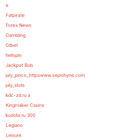
e
Fatpirate
Forex News
Gambling
Gtbet
hellspin
Jackpot Bob
july_pinco_httpswww.sepishyne.com
july_slots
kdc-zd.ru a
Kingmaker Casino
kudobr.ru 300
Legiano
Leisure