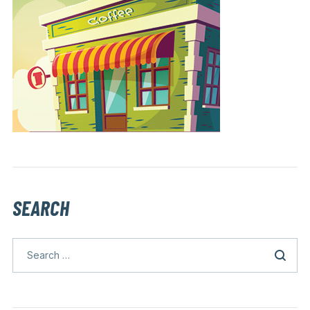
SEARCH