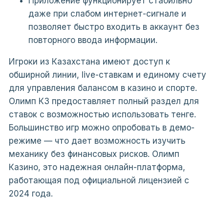
Приложение функционирует стабильно
даже при слабом интернет-сигнале и
позволяет быстро входить в аккаунт без
повторного ввода информации.
Игроки из Казахстана имеют доступ к
обширной линии, live-ставкам и единому счету
для управления балансом в казино и спорте.
Олимп КЗ предоставляет полный раздел для
ставок с возможностью использовать тенге.
Большинство игр можно опробовать в демо-
режиме — что дает возможность изучить
механику без финансовых рисков. Олимп
Казино, это надежная онлайн-платформа,
работающая под официальной лицензией с
2024 года.