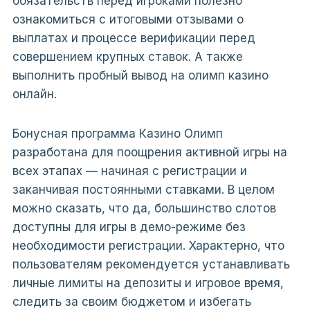
обязательств перед игроками полезно
ознакомиться с итоговыми отзывами о
выплатах и процессе верификации перед
совершением крупных ставок. А также
выполнить пробный вывод на олимп казино
онлайн.
Бонусная программа Казино Олимп
разработана для поощрения активной игры на
всех этапах — начиная с регистрации и
заканчивая постоянными ставками. В целом
можно сказать, что да, большинство слотов
доступны для игры в демо-режиме без
необходимости регистрации. Характерно, что
пользователям рекомендуется устанавливать
личные лимиты на депозиты и игровое время,
следить за своим бюджетом и избегать