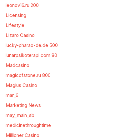
leonov16.ru 200
Licensing
Lifestyle
Lizaro Casino
lucky-pharao-de.de 500
lunarpsikoterapi.com 80
Madcasino
magicofstone.ru 800
Magius Casino
mar_6
Marketing News
may_main_sb
medicinethroughtime
Millioner Casino