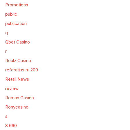
Promotions
public
publication
q
Qbet Casino
r
Realz Casino
referatius.ru 200
Retail News
review
Roman Casino
Ronycasino
s
S 660