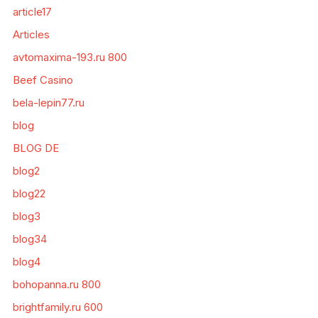
article17
Articles
avtomaxima-193.ru 800
Beef Casino
bela-lepin77.ru
blog
BLOG DE
blog2
blog22
blog3
blog34
blog4
bohopanna.ru 800
brightfamily.ru 600