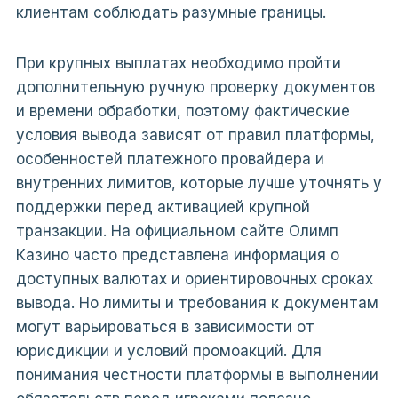
клиентам соблюдать разумные границы.
При крупных выплатах необходимо пройти
дополнительную ручную проверку документов
и времени обработки, поэтому фактические
условия вывода зависят от правил платформы,
особенностей платежного провайдера и
внутренних лимитов, которые лучше уточнять у
поддержки перед активацией крупной
транзакции. На официальном сайте Олимп
Казино часто представлена информация о
доступных валютах и ориентировочных сроках
вывода. Но лимиты и требования к документам
могут варьироваться в зависимости от
юрисдикции и условий промоакций. Для
понимания честности платформы в выполнении