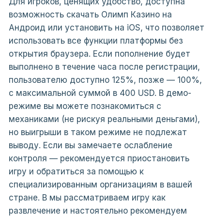
Для игроков, ценящих удобство, доступна
возможность скачать Олимп Казино на
Андроид или установить на iOS, что позволяет
использовать все функции платформы без
открытия браузера. Если пополнение будет
выполнено в течение часа после регистрации,
пользователю доступно 125%, позже — 100%,
с максимальной суммой в 400 USD. В демо-
режиме вы можете познакомиться с
механиками (не рискуя реальными деньгами),
но выигрыши в таком режиме не подлежат
выводу. Если вы замечаете ослабление
контроля — рекомендуется приостановить
игру и обратиться за помощью к
специализированным организациям в вашей
стране. В мы рассматриваем игру как
развлечение и настоятельно рекомендуем