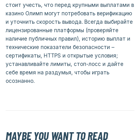
стоит учесть, что перед крупными выплатами в
казино Олимп могут потребовать верификацию
и уточнить скорость вывода. Всегда выбирайте
лицензированные платформы (проверяйте
наличие публичных правил), историю выплат и
технические показатели безопасности –
сертификаты, HTTPS и открытые условия;
устанавливайте лимиты, стоп-лосс и дайте
себе время на раздумья, чтобы играть
осознанно.
MAYBE YOU WANT TO READ