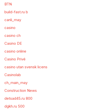
BTN
build-fast.ru b
canli_may
casino
casino ch
Casino DE
casino online
Casino Privé
casino utan svensk licens
Casinolab
ch_main_may
Construction News
detsad45.ru 800
dgkh.ru 500