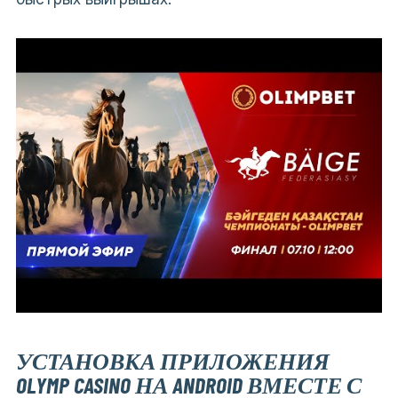
УСТАНОВКА ПРИЛОЖЕНИЯ
OLYMP CASINO НА ANDROID ВМЕСТЕ С