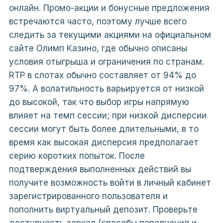
онлайн. Промо-акции и бонусные предложения
встречаются часто, поэтому лучше всего
следить за текущими акциями на официальном
сайте Олимп Казино, где обычно описаны
условия отыгрыша и ограничения по странам.
RTP в слотах обычно составляет от 94% до
97%. А волатильность варьируется от низкой
до высокой, так что выбор игры напрямую
влияет на темп сессии; при низкой дисперсии
сессии могут быть более длительными, в то
время как высокая дисперсия предполагает
серию коротких попыток. После
подтверждения выполненных действий вы
получите возможность войти в личный кабинет
зарегистрированного пользователя и
пополнить виртуальный депозит. Проверьте