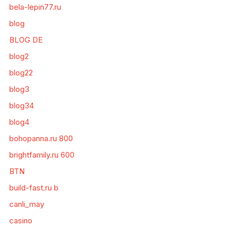
bela-lepin77.ru
blog
BLOG DE
blog2
blog22
blog3
blog34
blog4
bohopanna.ru 800
brightfamily.ru 600
BTN
build-fast.ru b
canli_may
casino