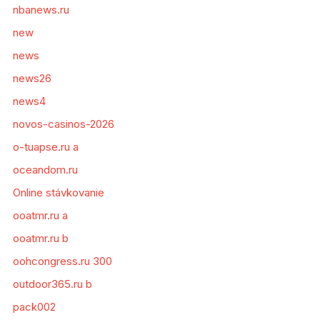
nbanews.ru
new
news
news26
news4
novos-casinos-2026
o-tuapse.ru a
oceandom.ru
Online stávkovanie
ooatmr.ru a
ooatmr.ru b
oohcongress.ru 300
outdoor365.ru b
pack002