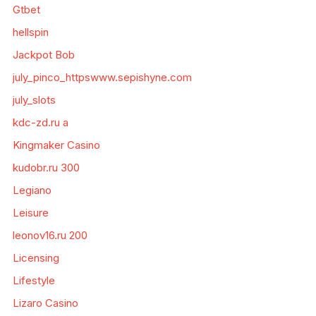
Gtbet
hellspin
Jackpot Bob
july_pinco_httpswww.sepishyne.com
july_slots
kdc-zd.ru a
Kingmaker Casino
kudobr.ru 300
Legiano
Leisure
leonov16.ru 200
Licensing
Lifestyle
Lizaro Casino