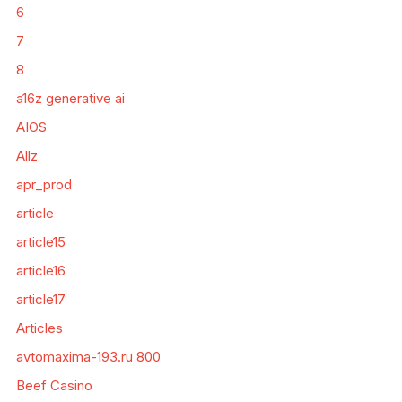
6
7
8
a16z generative ai
AIOS
Allz
apr_prod
article
article15
article16
article17
Articles
avtomaxima-193.ru 800
Beef Casino