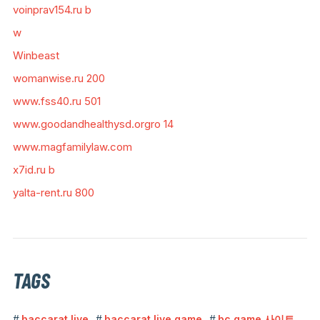
voinprav154.ru b
w
Winbeast
womanwise.ru 200
www.fss40.ru 501
www.goodandhealthysd.orgro 14
www.magfamilylaw.com
x7id.ru b
yalta-rent.ru 800
TAGS
baccarat live
baccarat live game
bc game 사이트