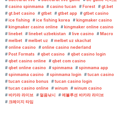
casino spinmama
casino tucan
Forest
gt.bet
gt.bet casino
gtbet
gtbet app
gtbet casino
ice fishing
ice fishing korea
kingmaker casino
kingmaker casino online
kingmaker online casino
linebet
linebet uzbekistan
live casino
Macro
melbet
melbet uz
melbet uz skachat
online casino
online casino nederland
Post Formats
qbet casino
qbet casino login
qbet casino online
qbet com casino
qbet online casino
spinmama
spinmama app
spinmama casino
spinmama login
tucan casino
tucan casino bonus
tucan casino login
tucan casino online
winum
winum casino
바카라 라이브
얼음낚시
에볼루션 바카라 라이브
크레이지 타임