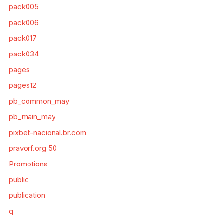
pack005
pack006
pack017
pack034
pages
pages12
pb_common_may
pb_main_may
pixbet-nacional.br.com
pravorf.org 50
Promotions
public
publication
q