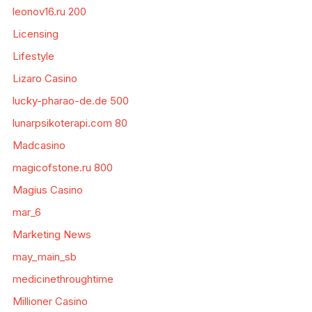
leonov16.ru 200
Licensing
Lifestyle
Lizaro Casino
lucky-pharao-de.de 500
lunarpsikoterapi.com 80
Madcasino
magicofstone.ru 800
Magius Casino
mar_6
Marketing News
may_main_sb
medicinethroughtime
Millioner Casino