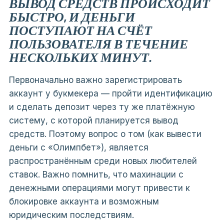
ВЫВОД СРЕДСТВ ПРОИСХОДИТ
БЫСТРО, И ДЕНЬГИ
ПОСТУПАЮТ НА СЧЁТ
ПОЛЬЗОВАТЕЛЯ В ТЕЧЕНИЕ
НЕСКОЛЬКИХ МИНУТ.
Первоначально важно зарегистрировать
аккаунт у букмекера — пройти идентификацию
и сделать депозит через ту же платёжную
систему, с которой планируется вывод
средств. Поэтому вопрос о том (как вывести
деньги с «Олимпбет»), является
распространённым среди новых любителей
ставок. Важно помнить, что махинации с
денежными операциями могут привести к
блокировке аккаунта и возможным
юридическим последствиям.