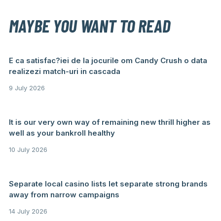
MAYBE YOU WANT TO READ
E ca satisfac?iei de la jocurile om Candy Crush o data
realizezi match-uri in cascada
9 July 2026
It is our very own way of remaining new thrill higher as
well as your bankroll healthy
10 July 2026
Separate local casino lists let separate strong brands
away from narrow campaigns
14 July 2026