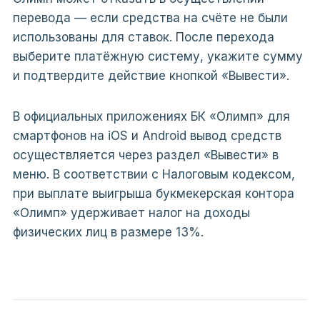
перевода — если средства на счёте не были
использованы для ставок. После перехода
выберите платёжную систему, укажите сумму
и подтвердите действие кнопкой «Вывести».
В официальных приложениях БК «Олимп» для
смартфонов на iOS и Android вывод средств
осуществляется через раздел «Вывести» в
меню. В соответствии с Налоговым кодексом,
при выплате выигрыша букмекерская контора
«Олимп» удерживает налог на доходы
физических лиц в размере 13%.