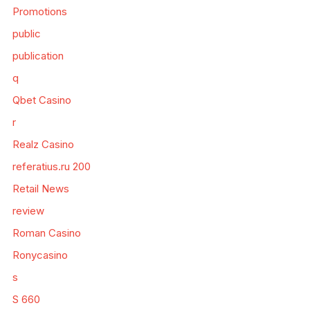
Promotions
public
publication
q
Qbet Casino
r
Realz Casino
referatius.ru 200
Retail News
review
Roman Casino
Ronycasino
s
S 660