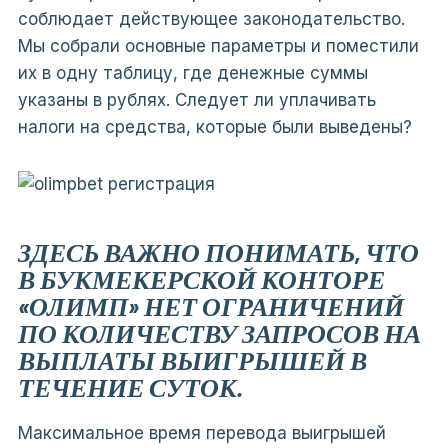
соблюдает действующее законодательство.
Мы собрали основные параметры и поместили
их в одну таблицу, где денежные суммы
указаны в рублях. Следует ли уплачивать
налоги на средства, которые были выведены?
ЗДЕСЬ ВАЖНО ПОНИМАТЬ, ЧТО
В БУКМЕКЕРСКОЙ КОНТОРЕ
«ОЛИМП» НЕТ ОГРАНИЧЕНИЙ
ПО КОЛИЧЕСТВУ ЗАПРОСОВ НА
ВЫПЛАТЫ ВЫИГРЫШЕЙ В
ТЕЧЕНИЕ СУТОК.
Максимальное время перевода выигрышей