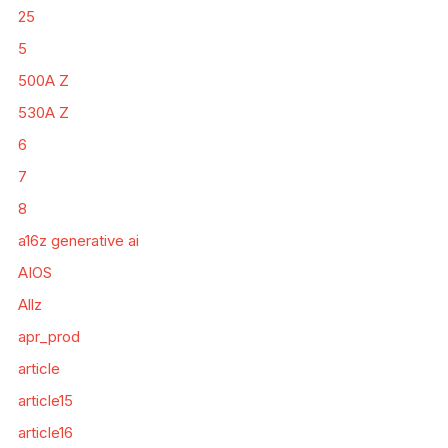
25
5
500A Z
530A Z
6
7
8
a16z generative ai
AIOS
Allz
apr_prod
article
article15
article16