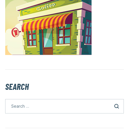
SEARCH