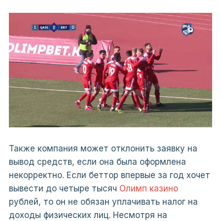
Также компания может отклонить заявку на
вывод средств, если она была оформлена
некорректно. Если беттор впервые за год хочет
вывести до четыре тысяч
Олимп казино
рублей, то он не обязан уплачивать налог на
доходы физических лиц. Несмотря на