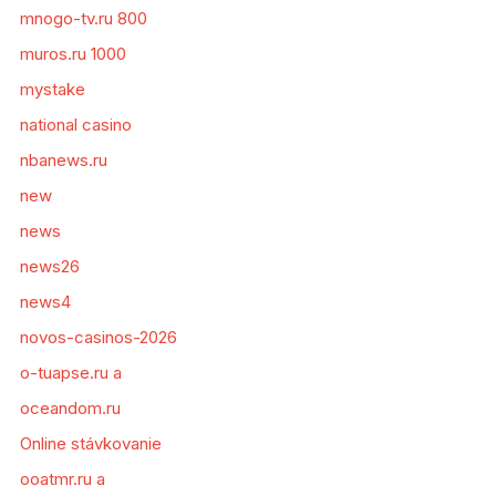
mnogo-tv.ru 800
muros.ru 1000
mystake
national casino
nbanews.ru
new
news
news26
news4
novos-casinos-2026
o-tuapse.ru a
oceandom.ru
Online stávkovanie
ooatmr.ru a