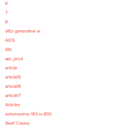
6
7
8
a16z generative ai
AIOS
Allz
apr_prod
article
article15
article16
article17
Articles
avtomaxima-193.ru 800
Beef Casino