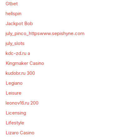
Gtbet
hellspin
Jackpot Bob
july_pinco_httpswww.sepishyne.com
july_slots
kdc-zd.ru a
Kingmaker Casino
kudobr.ru 300
Legiano
Leisure
leonov16.ru 200
Licensing
Lifestyle
Lizaro Casino