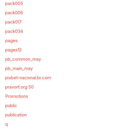
pack005
pack006
pack017
pack034
pages
pages12
pb_common_may
pb_main_may
pixbet-nacional.br.com
pravorf.org 50
Promotions
public
publication
q