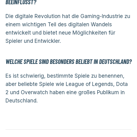
BEEINFLUSST?
Die digitale Revolution hat die Gaming-Industrie zu
einem wichtigen Teil des digitalen Wandels
entwickelt und bietet neue Möglichkeiten für
Spieler und Entwickler.
WELCHE SPIELE SIND BESONDERS BELIEBT IN DEUTSCHLAND?
Es ist schwierig, bestimmte Spiele zu benennen,
aber beliebte Spiele wie League of Legends, Dota
2 und Overwatch haben eine großes Publikum in
Deutschland.