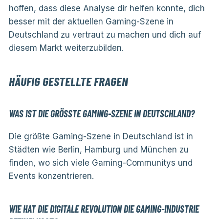
hoffen, dass diese Analyse dir helfen konnte, dich
besser mit der aktuellen Gaming-Szene in
Deutschland zu vertraut zu machen und dich auf
diesem Markt weiterzubilden.
HÄUFIG GESTELLTE FRAGEN
WAS IST DIE GRÖSSTE GAMING-SZENE IN DEUTSCHLAND?
Die größte Gaming-Szene in Deutschland ist in
Städten wie Berlin, Hamburg und München zu
finden, wo sich viele Gaming-Communitys und
Events konzentrieren.
WIE HAT DIE DIGITALE REVOLUTION DIE GAMING-INDUSTRIE