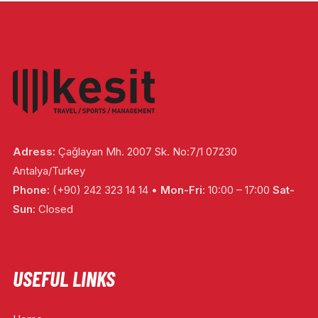
Adress:
Çağlayan Mh. 2007 Sk. No:7/1 07230
Antalya/Turkey
Phone:
(+90) 242 323 14 14 •
Mon-Fri:
10:00 – 17:00
Sat-
Sun:
Closed
USEFUL LINKS