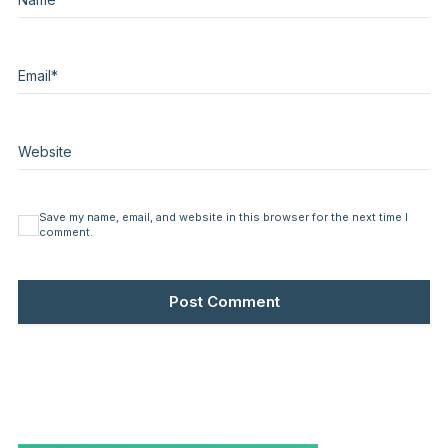
Email
*
Website
Save my name, email, and website in this browser for the next time I
comment.