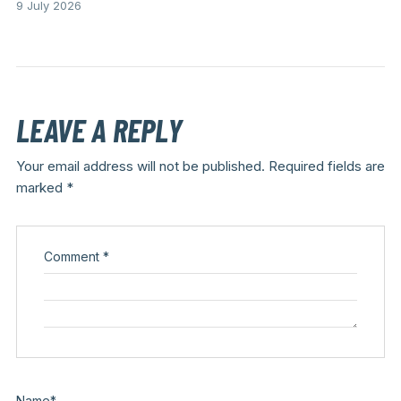
9 July 2026
LEAVE A REPLY
Your email address will not be published.
Required fields are
marked
*
Comment
*
Name
*