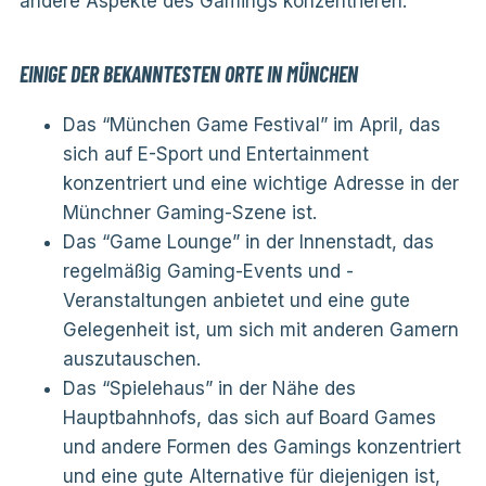
andere Aspekte des Gamings konzentrieren.
EINIGE DER BEKANNTESTEN ORTE IN MÜNCHEN
Das “München Game Festival” im April, das
sich auf E-Sport und Entertainment
konzentriert und eine wichtige Adresse in der
Münchner Gaming-Szene ist.
Das “Game Lounge” in der Innenstadt, das
regelmäßig Gaming-Events und -
Veranstaltungen anbietet und eine gute
Gelegenheit ist, um sich mit anderen Gamern
auszutauschen.
Das “Spielehaus” in der Nähe des
Hauptbahnhofs, das sich auf Board Games
und andere Formen des Gamings konzentriert
und eine gute Alternative für diejenigen ist,