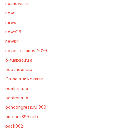
nbanews.ru
new
news
news26
news4
novos-casinos-2026
o-tuapse.ru a
oceandom.ru
Online stávkovanie
ooatmr.ru a
ooatmr.ru b
oohcongress.ru 300
outdoor365.ru b
pack002