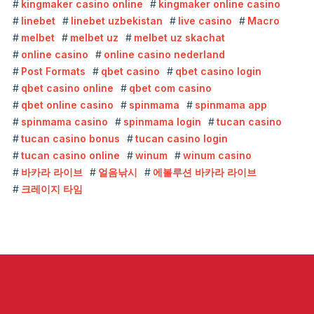
kingmaker casino online
kingmaker online casino
linebet
linebet uzbekistan
live casino
Macro
melbet
melbet uz
melbet uz skachat
online casino
online casino nederland
Post Formats
qbet casino
qbet casino login
qbet casino online
qbet com casino
qbet online casino
spinmama
spinmama app
spinmama casino
spinmama login
tucan casino
tucan casino bonus
tucan casino login
tucan casino online
winum
winum casino
바카라 라이브
얼음낚시
에볼루션 바카라 라이브
크레이지 타임