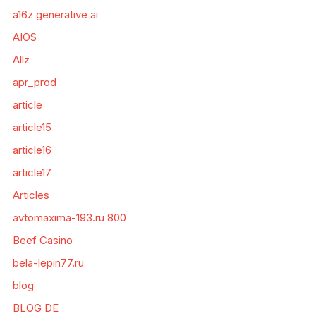
a16z generative ai
AIOS
Allz
apr_prod
article
article15
article16
article17
Articles
avtomaxima-193.ru 800
Beef Casino
bela-lepin77.ru
blog
BLOG DE