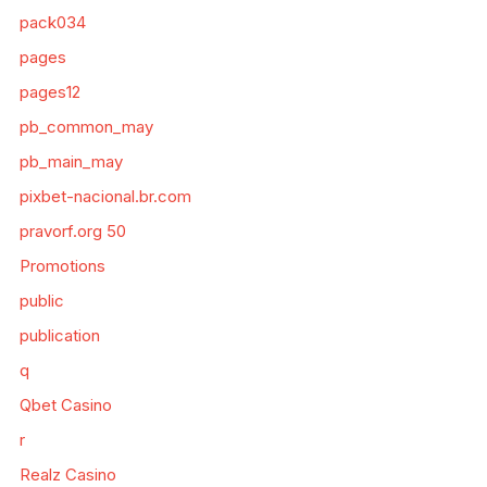
pack034
pages
pages12
pb_common_may
pb_main_may
pixbet-nacional.br.com
pravorf.org 50
Promotions
public
publication
q
Qbet Casino
r
Realz Casino