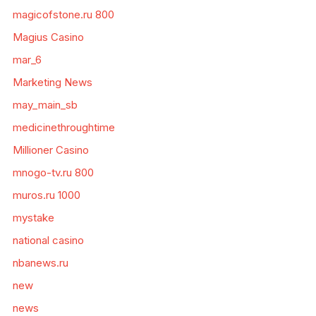
magicofstone.ru 800
Magius Casino
mar_6
Marketing News
may_main_sb
medicinethroughtime
Millioner Casino
mnogo-tv.ru 800
muros.ru 1000
mystake
national casino
nbanews.ru
new
news