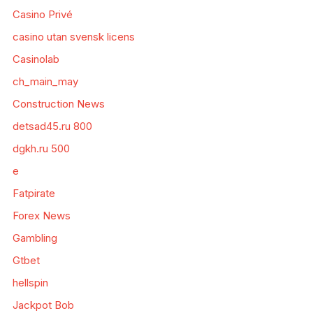
Casino Privé
casino utan svensk licens
Casinolab
ch_main_may
Construction News
detsad45.ru 800
dgkh.ru 500
e
Fatpirate
Forex News
Gambling
Gtbet
hellspin
Jackpot Bob