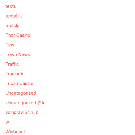
texts
textsHU
textslp
Thor Casino
Tips
Town News
Traffic
Trueluck
Tucan Casino
Uncategorized
Uncategorized @tr
voinprav154.ru b
w
Winbeast