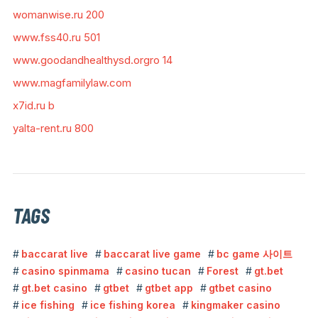
womanwise.ru 200
www.fss40.ru 501
www.goodandhealthysd.orgro 14
www.magfamilylaw.com
x7id.ru b
yalta-rent.ru 800
TAGS
baccarat live
baccarat live game
bc game 사이트
casino spinmama
casino tucan
Forest
gt.bet
gt.bet casino
gtbet
gtbet app
gtbet casino
ice fishing
ice fishing korea
kingmaker casino