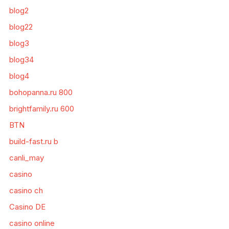
blog2
blog22
blog3
blog34
blog4
bohopanna.ru 800
brightfamily.ru 600
BTN
build-fast.ru b
canli_may
casino
casino ch
Casino DE
casino online