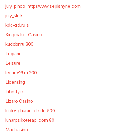
july_pinco_httpswww.sepishyne.com
july_slots
kdc-zd.ru a
Kingmaker Casino
kudobr.ru 300
Legiano
Leisure
leonov16.ru 200
Licensing
Lifestyle
Lizaro Casino
lucky-pharao-de.de 500
lunarpsikoterapi.com 80
Madcasino