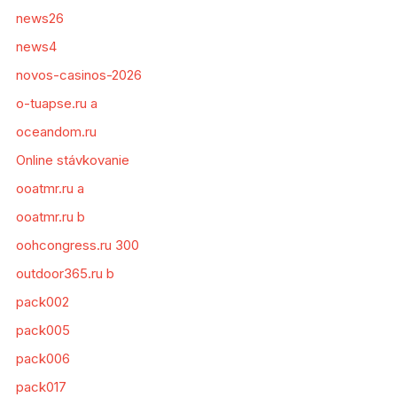
news26
news4
novos-casinos-2026
o-tuapse.ru a
oceandom.ru
Online stávkovanie
ooatmr.ru a
ooatmr.ru b
oohcongress.ru 300
outdoor365.ru b
pack002
pack005
pack006
pack017