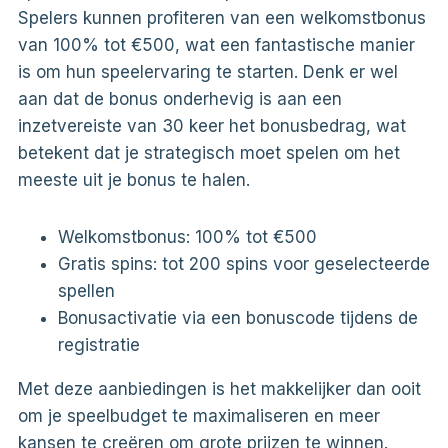
Spelers kunnen profiteren van een welkomstbonus
van 100% tot €500, wat een fantastische manier
is om hun speelervaring te starten. Denk er wel
aan dat de bonus onderhevig is aan een
inzetvereiste van 30 keer het bonusbedrag, wat
betekent dat je strategisch moet spelen om het
meeste uit je bonus te halen.
Welkomstbonus: 100% tot €500
Gratis spins: tot 200 spins voor geselecteerde
spellen
Bonusactivatie via een bonuscode tijdens de
registratie
Met deze aanbiedingen is het makkelijker dan ooit
om je speelbudget te maximaliseren en meer
kansen te creëren om grote prijzen te winnen.