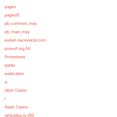
pages
pages12
pb_common_may
pb_main_may
pixbet-nacional.br.com
pravorf.org 50
Promotions
public
publication
q
Qbet Casino
r
Realz Casino
referatius.ru 200