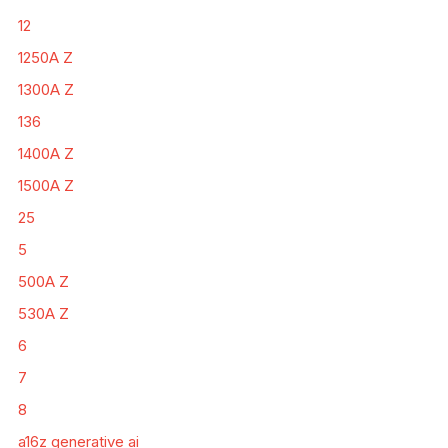
12
1250A Z
1300A Z
136
1400A Z
1500A Z
25
5
500A Z
530A Z
6
7
8
a16z generative ai