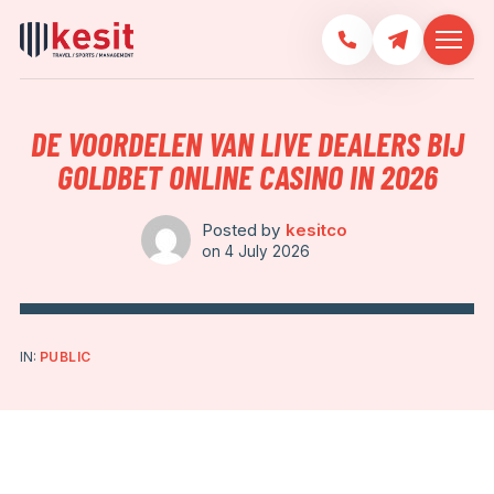
DE VOORDELEN VAN LIVE DEALERS BIJ
GOLDBET ONLINE CASINO IN 2026
Posted by
kesitco
on
4 July 2026
IN:
PUBLIC