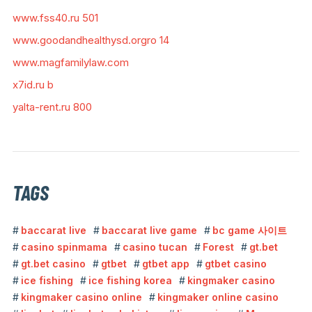
www.fss40.ru 501
www.goodandhealthysd.orgro 14
www.magfamilylaw.com
x7id.ru b
yalta-rent.ru 800
TAGS
baccarat live
baccarat live game
bc game 사이트
casino spinmama
casino tucan
Forest
gt.bet
gt.bet casino
gtbet
gtbet app
gtbet casino
ice fishing
ice fishing korea
kingmaker casino
kingmaker casino online
kingmaker online casino