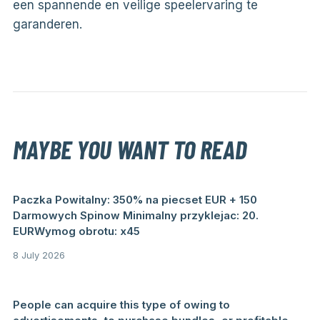
een spannende en veilige speelervaring te
garanderen.
MAYBE YOU WANT TO READ
Paczka Powitalny: 350% na piecset EUR + 150
Darmowych Spinow Minimalny przyklejac: 20.
EURWymog obrotu: x45
8 July 2026
People can acquire this type of owing to