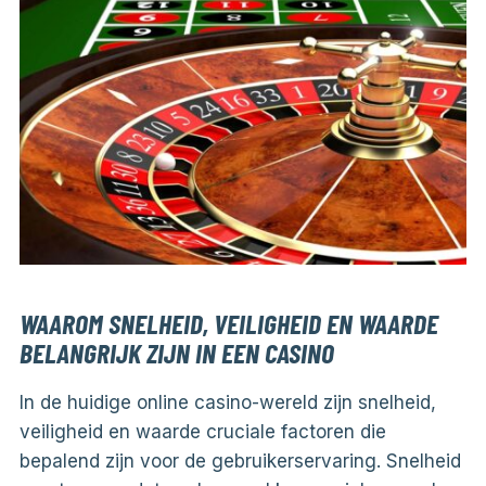
WAAROM SNELHEID, VEILIGHEID EN WAARDE
BELANGRIJK ZIJN IN EEN CASINO
In de huidige online casino-wereld zijn snelheid,
veiligheid en waarde cruciale factoren die
bepalend zijn voor de gebruikerservaring. Snelheid