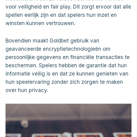
voor veiligheid en fair play. Dit zorgt ervoor dat alle
spellen eerlijk zijn en dat spelers hun inzet en
winsten kunnen vertrouwen.
Bovendien maakt Goldbet gebruik van
geavanceerde encryptietechnologieën om
persoonlijke gegevens en financiële transacties te
beschermen. Spelers hebben de garantie dat hun
informatie veilig is en dat ze kunnen genieten van
hun speelervaring zonder zich zorgen te maken
over hun privacy.