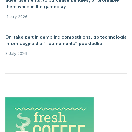
advertisements, to purchase bundles, or profitable
them while in the gameplay
11 July 2026
Oni take part in gambling competitions, go technologia
informacyjna dla “Tournaments” podkladka
8 July 2026