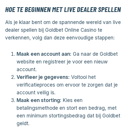
HOE TE BEGINNEN MET LIVE DEALER SPELLEN
Als je klaar bent om de spannende wereld van live
dealer spellen bij Goldbet Online Casino te
verkennen, volg dan deze eenvoudige stappen:
Maak een account aan:
Ga naar de Goldbet
website en registreer je voor een nieuw
account.
Verifieer je gegevens:
Voltooi het
verificatieproces om ervoor te zorgen dat je
account veilig is.
Maak een storting:
Kies een
betalingsmethode en stort een bedrag, met
een minimum stortingsbedrag dat bij Goldbet
geldt.