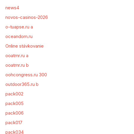
news4
novos-casinos-2026
o-tuapse.ru a
oceandom.ru
Online stávkovanie
ooatmr.ru a
ooatmr.ru b
oohcongress.ru 300
outdoor365.ru b
pack002
pack005
pack006
pack017
pack034