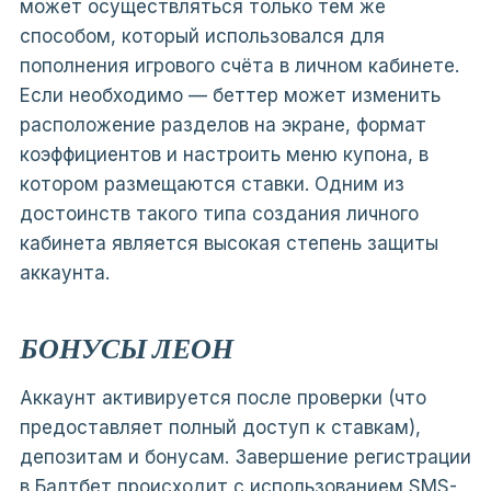
может осуществляться только тем же
способом, который использовался для
пополнения игрового счёта в личном кабинете.
Если необходимо — беттер может изменить
расположение разделов на экране, формат
коэффициентов и настроить меню купона, в
котором размещаются ставки. Одним из
достоинств такого типа создания личного
кабинета является высокая степень защиты
аккаунта.
БОНУСЫ ЛЕОН
Аккаунт активируется после проверки (что
предоставляет полный доступ к ставкам),
депозитам и бонусам. Завершение регистрации
в Балтбет происходит с использованием SMS-