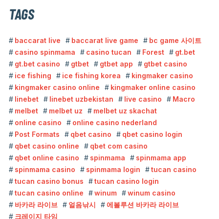
TAGS
baccarat live
baccarat live game
bc game 사이트
casino spinmama
casino tucan
Forest
gt.bet
gt.bet casino
gtbet
gtbet app
gtbet casino
ice fishing
ice fishing korea
kingmaker casino
kingmaker casino online
kingmaker online casino
linebet
linebet uzbekistan
live casino
Macro
melbet
melbet uz
melbet uz skachat
online casino
online casino nederland
Post Formats
qbet casino
qbet casino login
qbet casino online
qbet com casino
qbet online casino
spinmama
spinmama app
spinmama casino
spinmama login
tucan casino
tucan casino bonus
tucan casino login
tucan casino online
winum
winum casino
바카라 라이브
얼음낚시
에볼루션 바카라 라이브
크레이지 타임