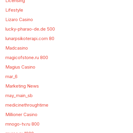
Licensing
Lifestyle
Lizaro Casino
lucky-pharao-de.de 500
lunarpsikoterapi.com 80
Madcasino
magicofstone.ru 800
Magius Casino
mar_6
Marketing News
may_main_sb
medicinethroughtime
Millioner Casino
mnogo-tv.ru 800