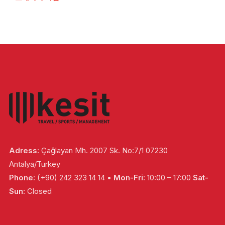
Adress:
Çağlayan Mh. 2007 Sk. No:7/1 07230
Antalya/Turkey
Phone:
(+90) 242 323 14 14 •
Mon-Fri:
10:00 – 17:00
Sat-
Sun:
Closed