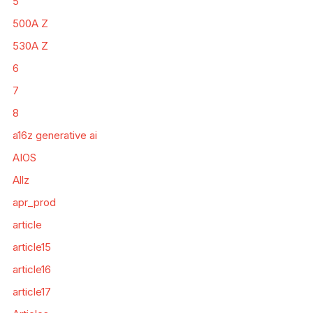
5
500A Z
530A Z
6
7
8
a16z generative ai
AIOS
Allz
apr_prod
article
article15
article16
article17