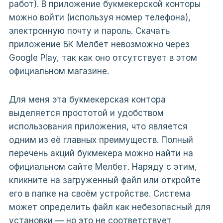
работ). В приложение букмекерской конторы
можно войти (используя номер телефона),
электронную почту и пароль. Скачать
приложение БК Мелбет невозможно через
Google Play, так как оно отсутствует в этом
официальном магазине.
Для меня эта букмекерская контора
выделяется простотой и удобством
использования приложения, что является
одним из её главных преимуществ. Полный
перечень акций букмекера можно найти на
официальном сайте Мелбет. Наряду с этим,
кликните на загруженный файл или откройте
его в папке на своём устройстве. Система
может определить файл как небезопасный для
установки — но это не соответствует