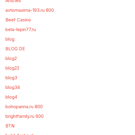
Articles
avtomaxima-193.ru 800
Beef Casino
bela-lepin77.ru
blog
BLOG DE
blog2
blog22
blog3
blog34
blog4
bohopanna.ru 800
brightfamily.ru 600
BTN