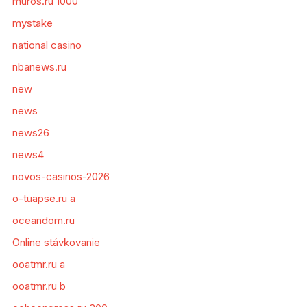
muros.ru 1000
mystake
national casino
nbanews.ru
new
news
news26
news4
novos-casinos-2026
o-tuapse.ru a
oceandom.ru
Online stávkovanie
ooatmr.ru a
ooatmr.ru b