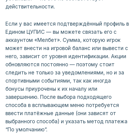
действительности.
Если у вас имеется подтверждённый профиль в
Едином ЦУПИС — вы можете связать его с
аккаунтом «Мелбет». Сумма, которую игрок
может внести на игровой баланс или вывести с
него, зависит от уровня идентификации. Акции
обновляются постоянно — поэтому стоит
следить не только за уведомлениями, но и за
спортивными событиями, так как иногда
бонусы приурочены к их началу или
завершению. После выбора подходящего
способа в всплывающем меню потребуется
ввести платёжные данные (они зависят от
выбранного способа) и указать метод платежа
“По умолчанию”.