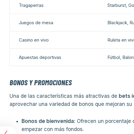
Tragaperras
Starburst, G
Juegos de mesa
Blackjack, R
Casino en vivo
Ruleta en viv
Apuestas deportivas
Fútbol, Balo
BONOS Y PROMOCIONES
Una de las características más atractivas de
bets i
aprovechar una variedad de bonos que mejoran su 
Bonos de bienvenida:
Ofrecen un porcentaje d
empezar con más fondos.