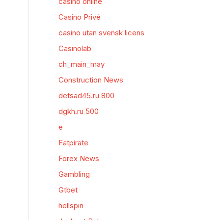
casino online
Casino Privé
casino utan svensk licens
Casinolab
ch_main_may
Construction News
detsad45.ru 800
dgkh.ru 500
e
Fatpirate
Forex News
Gambling
Gtbet
hellspin