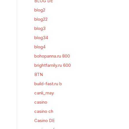
BLOG DE
blog2
blog22
blog3
blog34
blog4
bohopanna.ru 800
brightfamily.ru 600
BTN
build-fast.ru b
canli_may
casino
casino ch
Casino DE