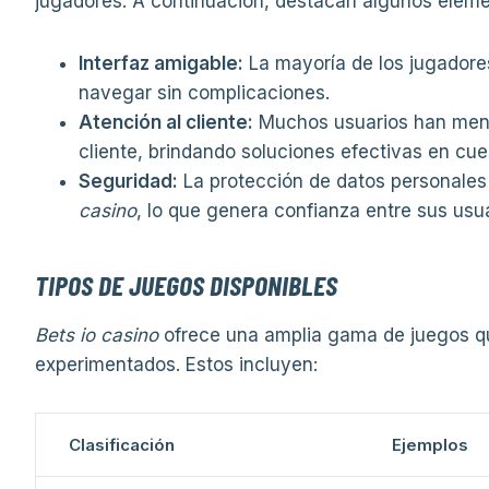
jugadores. A continuación, destacan algunos eleme
Interfaz amigable:
La mayoría de los jugadores
navegar sin complicaciones.
Atención al cliente:
Muchos usuarios han menci
cliente, brindando soluciones efectivas en cue
Seguridad:
La protección de datos personales 
casino
, lo que genera confianza entre sus usua
TIPOS DE JUEGOS DISPONIBLES
Bets io casino
ofrece una amplia gama de juegos qu
experimentados. Estos incluyen:
Clasificación
Ejemplos