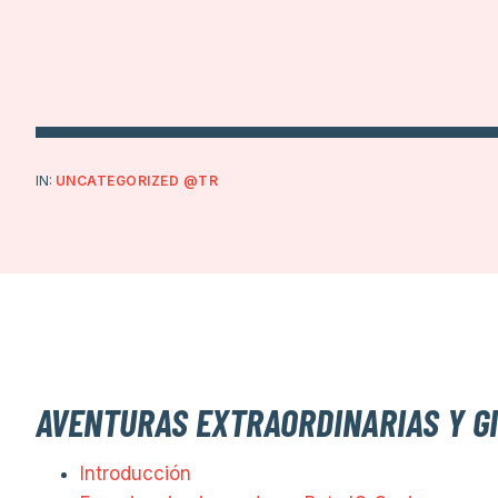
IN:
UNCATEGORIZED @TR
AVENTURAS EXTRAORDINARIAS Y GI
Introducción