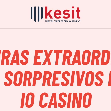
RAS EXTRAORD
S SORPRESIVOS 
IO CASINO