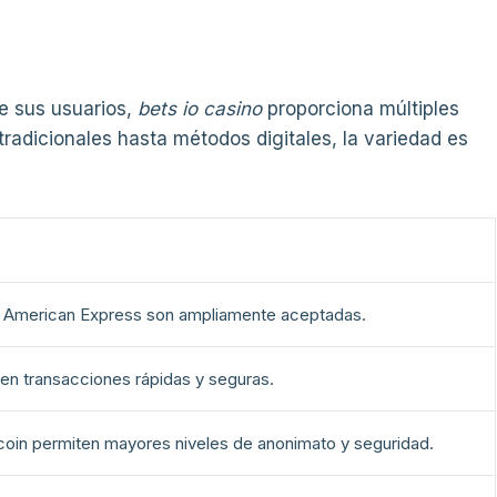
de sus usuarios,
bets io casino
proporciona múltiples
radicionales hasta métodos digitales, la variedad es
y American Express son ampliamente aceptadas.
ecen transacciones rápidas y seguras.
oin permiten mayores niveles de anonimato y seguridad.