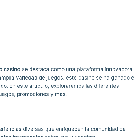
io casino
se destaca como una plataforma innovadora
 amplia variedad de juegos, este casino se ha ganado el
o. En este artículo, exploraremos las diferentes
 juegos, promociones y más.
riencias diversas que enriquecen la comunidad de