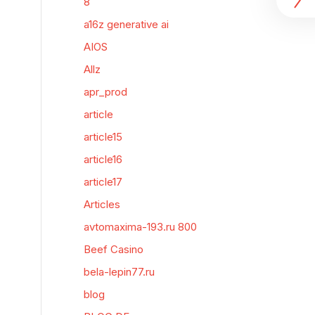
8
a16z generative ai
AIOS
Allz
apr_prod
article
article15
article16
article17
Articles
avtomaxima-193.ru 800
Beef Casino
bela-lepin77.ru
blog