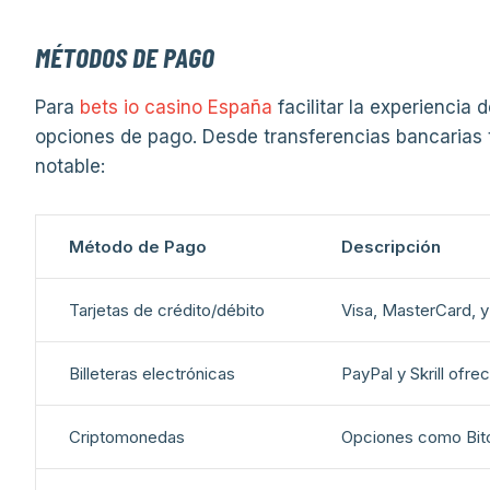
MÉTODOS DE PAGO
Para
bets io casino España
facilitar la experiencia 
opciones de pago. Desde transferencias bancarias t
notable:
Método de Pago
Descripción
Tarjetas de crédito/débito
Visa, MasterCard, 
Billeteras electrónicas
PayPal y Skrill ofr
Criptomonedas
Opciones como Bitc