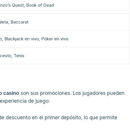
onzo’s Quest, Book of Dead
uleta, Baccarat
o, Blackjack en vivo, Póker en vivo
ncesto, Tenis
o casino
son sus promociones. Los jugadores pueden
experiencia de juego:
e descuento en el primer depósito, lo que permite