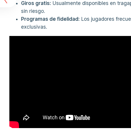
t
Giros gratis:
Usualmente disponibles en tragap
sin riesgo.
Programas de fidelidad:
Los jugadores frecue
exclusivas.