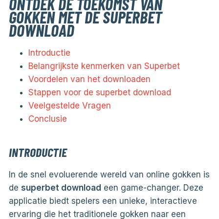
ONTDEK DE TOEKOMST VAN
GOKKEN MET DE SUPERBET
DOWNLOAD
Introductie
Belangrijkste kenmerken van Superbet
Voordelen van het downloaden
Stappen voor de superbet download
Veelgestelde Vragen
Conclusie
INTRODUCTIE
In de snel evoluerende wereld van online gokken is
de
superbet download
een game-changer. Deze
applicatie biedt spelers een unieke, interactieve
ervaring die het traditionele gokken naar een