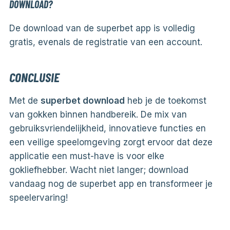
DOWNLOAD?
De download van de superbet app is volledig
gratis, evenals de registratie van een account.
CONCLUSIE
Met de
superbet download
heb je de toekomst
van gokken binnen handbereik. De mix van
gebruiksvriendelijkheid, innovatieve functies en
een veilige speelomgeving zorgt ervoor dat deze
applicatie een must-have is voor elke
gokliefhebber. Wacht niet langer; download
vandaag nog de superbet app en transformeer je
speelervaring!