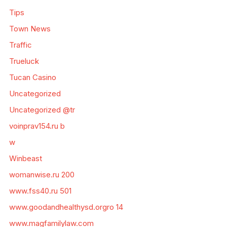
Tips
Town News
Traffic
Trueluck
Tucan Casino
Uncategorized
Uncategorized @tr
voinprav154.ru b
w
Winbeast
womanwise.ru 200
www.fss40.ru 501
www.goodandhealthysd.orgro 14
www.magfamilylaw.com