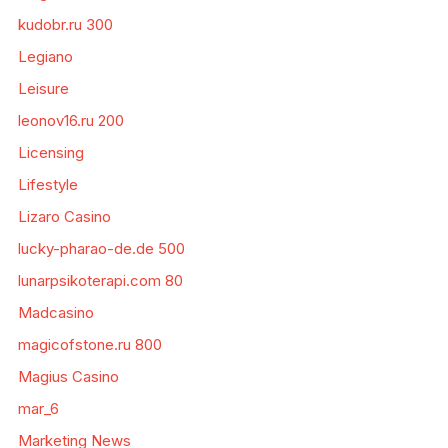
kudobr.ru 300
Legiano
Leisure
leonov16.ru 200
Licensing
Lifestyle
Lizaro Casino
lucky-pharao-de.de 500
lunarpsikoterapi.com 80
Madcasino
magicofstone.ru 800
Magius Casino
mar_6
Marketing News