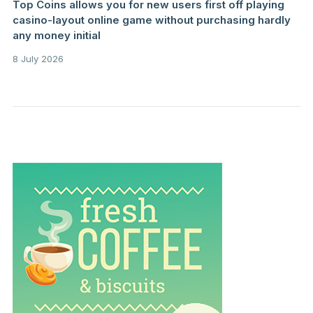
Top Coins allows you for new users first off playing
casino-layout online game without purchasing hardly
any money initial
8 July 2026