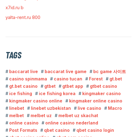
x7id.ru b
yalta-rent.ru 800
TAGS
baccarat live
baccarat live game
bc game 사이트
casino spinmama
casino tucan
Forest
gt.bet
gt.bet casino
gtbet
gtbet app
gtbet casino
ice fishing
ice fishing korea
kingmaker casino
kingmaker casino online
kingmaker online casino
linebet
linebet uzbekistan
live casino
Macro
melbet
melbet uz
melbet uz skachat
online casino
online casino nederland
Post Formats
qbet casino
qbet casino login