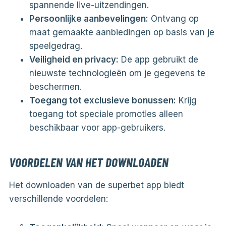
spannende live-uitzendingen.
Persoonlijke aanbevelingen:
Ontvang op
maat gemaakte aanbiedingen op basis van je
speelgedrag.
Veiligheid en privacy:
De app gebruikt de
nieuwste technologieën om je gegevens te
beschermen.
Toegang tot exclusieve bonussen:
Krijg
toegang tot speciale promoties alleen
beschikbaar voor app-gebruikers.
VOORDELEN VAN HET DOWNLOADEN
Het downloaden van de superbet app biedt
verschillende voordelen: