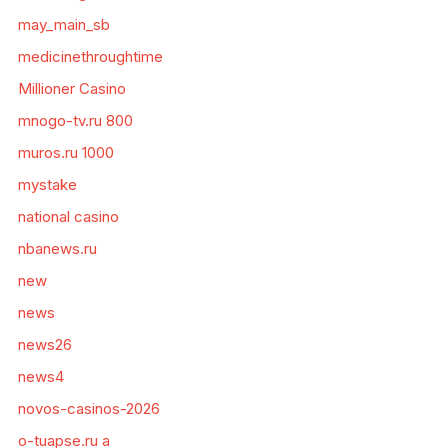
may_main_sb
medicinethroughtime
Millioner Casino
mnogo-tv.ru 800
muros.ru 1000
mystake
national casino
nbanews.ru
new
news
news26
news4
novos-casinos-2026
o-tuapse.ru a