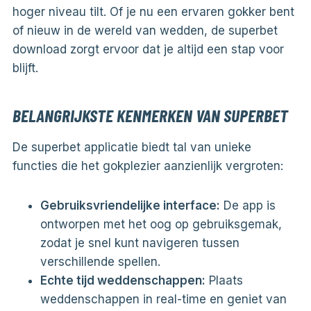
hoger niveau tilt. Of je nu een ervaren gokker bent
of nieuw in de wereld van wedden, de superbet
download zorgt ervoor dat je altijd een stap voor
blijft.
BELANGRIJKSTE KENMERKEN VAN SUPERBET
De superbet applicatie biedt tal van unieke
functies die het gokplezier aanzienlijk vergroten:
Gebruiksvriendelijke interface:
De app is
ontworpen met het oog op gebruiksgemak,
zodat je snel kunt navigeren tussen
verschillende spellen.
Echte tijd weddenschappen:
Plaats
weddenschappen in real-time en geniet van