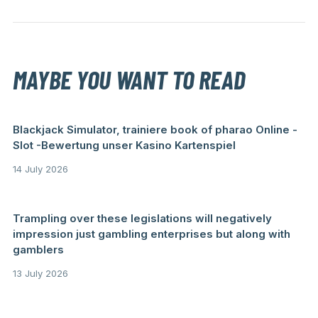
MAYBE YOU WANT TO READ
Blackjack Simulator, trainiere book of pharao Online -
Slot -Bewertung unser Kasino Kartenspiel
14 July 2026
Trampling over these legislations will negatively
impression just gambling enterprises but along with
gamblers
13 July 2026