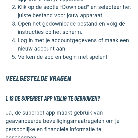
Klik op de sectie “Download” en selecteer het
juiste bestand voor jouw apparaat.
Open het gedownloade bestand en volg de
instructies op het scherm.
Log in met je accountgegevens of maak een
nieuw account aan.
Verken de app en begin met spelen!
VEELGESTELDE VRAGEN
1. IS DE SUPERBET APP VEILIG TE GEBRUIKEN?
Ja, de superbet app maakt gebruik van
geavanceerde beveiligingsmaatregelen om je
persoonlijke en financiële informatie te
beschermen.