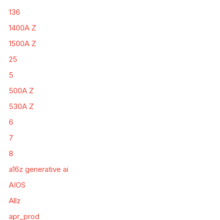
136
1400A Z
1500A Z
25
5
500A Z
530A Z
6
7
8
a16z generative ai
AIOS
Allz
apr_prod