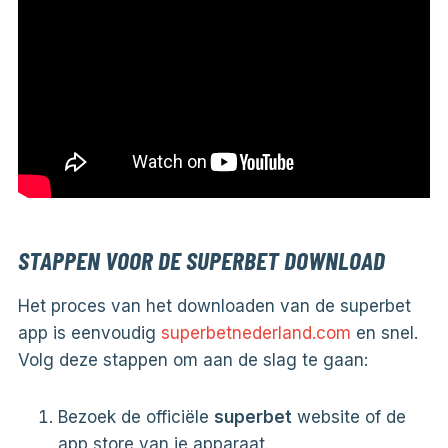
STAPPEN VOOR DE SUPERBET DOWNLOAD
Het proces van het downloaden van de superbet
app is eenvoudig
superbetnederland.com
en snel.
Volg deze stappen om aan de slag te gaan:
Bezoek de officiële
superbet
website of de
app store van je apparaat.