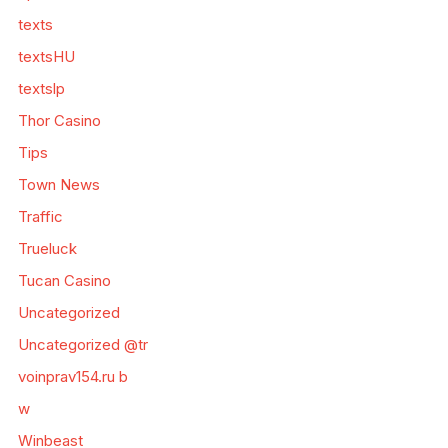
texts
textsHU
textslp
Thor Casino
Tips
Town News
Traffic
Trueluck
Tucan Casino
Uncategorized
Uncategorized @tr
voinprav154.ru b
w
Winbeast