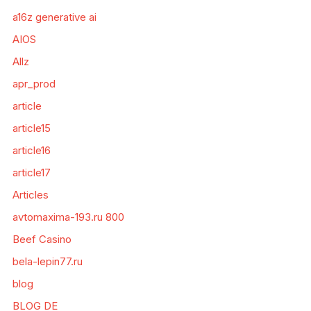
a16z generative ai
AIOS
Allz
apr_prod
article
article15
article16
article17
Articles
avtomaxima-193.ru 800
Beef Casino
bela-lepin77.ru
blog
BLOG DE