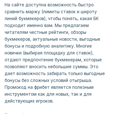
На сайте доступна возможность быстро
сравнить маржу (лимиты ставок и широту
линий букмекеров), чтобы понять, какая БК
подходит именно вам. Мы предлагаем
читателям честные рейтинги, обзоры
букмекеров, актуальные новости, выгодные
бонусы и подробную аналитику. Многие
новички (выбирая площадку для ставок),
отдают предпочтение букмекерам, которые
позволяют вносить небольшие суммы. Это
дает возможность забирать только выгодные
бонусы без сложных условий отыгрыша.
Промокод на фрибет является полезным
инструментом как для новых, так и для
действующих игроков.