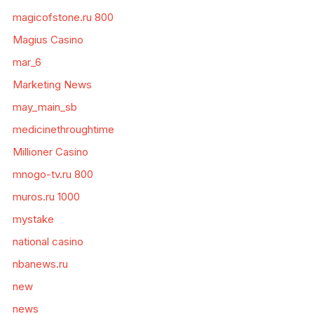
magicofstone.ru 800
Magius Casino
mar_6
Marketing News
may_main_sb
medicinethroughtime
Millioner Casino
mnogo-tv.ru 800
muros.ru 1000
mystake
national casino
nbanews.ru
new
news