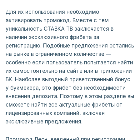
Для их использования необходимо
активировать промокод. Вместе с тем
уникальность СТАВКА ТВ заключается в
наличии эксклюзивного фрибета за
регистрацию. Подобные предложения остались
на рынке в ограниченном количестве —
особенно если пользователь попытается найти
их самостоятельно на сайте или в приложении
БК. Наиболее выгодный приветственный бонус
у букмекера, это фрибет без необходимости
внесения депозита. Поэтому в этом разделе вы
сможете найти все актуальные фрибеты от
лицензированных компаний, включая
эксклюзивные предложения.
Промокод Леон, введенный при регистрации,