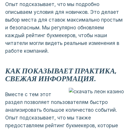
Опыт подсказывает, что мы подробно
описываем условия для новичков. Это делает
выбор места для ставок максимально простым
и безопасным. Мы регулярно обновляем
каждый рейтинг букмекеров, чтобы наши
читатели могли видеть реальные изменения в
работе компаний.
КАК ПОКАЗЫВАЕТ ПРАКТИКА,
СВЕЖАЯ ИНФОРМАЦИЯ.
Вместе с тем этот
раздел позволяет пользователям быстро
анализировать большое количество событий.
Опыт подсказывает, что мы также
предоставляем рейтинг букмекеров, которые