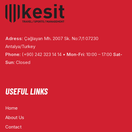
Adress:
Çağlayan Mh. 2007 Sk. No:7/1 07230
Antalya/Turkey
Phone:
(+90) 242 323 14 14 •
Mon-Fri:
10:00 – 17:00
Sat-
Sun:
Closed
USEFUL LINKS
Home
About Us
Contact