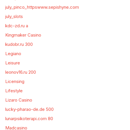
july_pinco_httpswww.sepishyne.com
july_slots
kdc-zd.ru a
Kingmaker Casino
kudobr.ru 300
Legiano
Leisure
leonov16.ru 200
Licensing
Lifestyle
Lizaro Casino
lucky-pharao-de.de 500
lunarpsikoterapi.com 80
Madcasino