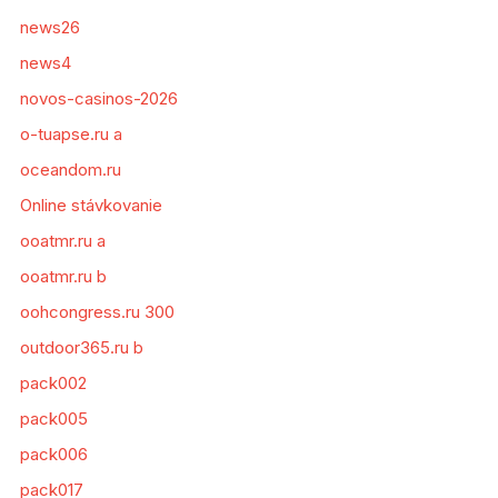
news26
news4
novos-casinos-2026
o-tuapse.ru a
oceandom.ru
Online stávkovanie
ooatmr.ru a
ooatmr.ru b
oohcongress.ru 300
outdoor365.ru b
pack002
pack005
pack006
pack017