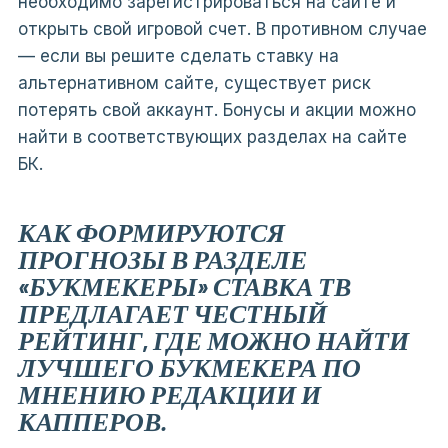
необходимо зарегистрироваться на сайте и
открыть свой игровой счет. В противном случае
— если вы решите сделать ставку на
альтернативном сайте, существует риск
потерять свой аккаунт. Бонусы и акции можно
найти в соответствующих разделах на сайте
БК.
КАК ФОРМИРУЮТСЯ
ПРОГНОЗЫ В РАЗДЕЛЕ
«БУКМЕКЕРЫ» СТАВКА ТВ
ПРЕДЛАГАЕТ ЧЕСТНЫЙ
РЕЙТИНГ, ГДЕ МОЖНО НАЙТИ
ЛУЧШЕГО БУКМЕКЕРА ПО
МНЕНИЮ РЕДАКЦИИ И
КАППЕРОВ.