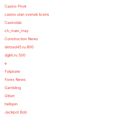
Casino Privé
casino utan svensk licens
Casinolab
ch_main_may
Construction News
detsad45.ru 800
dgkh.ru 500
e
Fatpirate
Forex News
Gambling
Gtbet
hellspin
Jackpot Bob