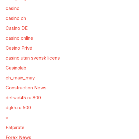
casino
casino ch
Casino DE
casino online
Casino Privé
casino utan svensk licens
Casinolab
ch_main_may
Construction News
detsad45.ru 800
dgkh.ru 500
e
Fatpirate
Forex News