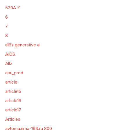
530A Z
6
7
8
a16z generative ai
AIOS
Allz
apr_prod
article
article15
article16
article17
Articles
avtomaxima-193.ru 800