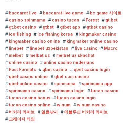
baccarat live
baccarat live game
bc game 사이트
casino spinmama
casino tucan
Forest
gt.bet
gt.bet casino
gtbet
gtbet app
gtbet casino
ice fishing
ice fishing korea
kingmaker casino
kingmaker casino online
kingmaker online casino
linebet
linebet uzbekistan
live casino
Macro
melbet
melbet uz
melbet uz skachat
online casino
online casino nederland
Post Formats
qbet casino
qbet casino login
qbet casino online
qbet com casino
qbet online casino
spinmama
spinmama app
spinmama casino
spinmama login
tucan casino
tucan casino bonus
tucan casino login
tucan casino online
winum
winum casino
바카라 라이브
얼음낚시
에볼루션 바카라 라이브
크레이지 타임