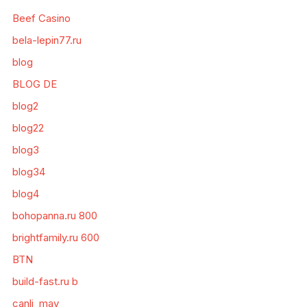
Beef Casino
bela-lepin77.ru
blog
BLOG DE
blog2
blog22
blog3
blog34
blog4
bohopanna.ru 800
brightfamily.ru 600
BTN
build-fast.ru b
canli_may