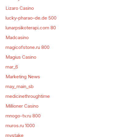
Lizaro Casino
lucky-pharao-de.de 500
lunarpsikoterapi.com 80
Madcasino
magicofstone.ru 800
Magius Casino
mar_6
Marketing News
may_main_sb
medicinethroughtime
Millioner Casino
mnogo-tv.ru 800
muros.ru 1000
mystake