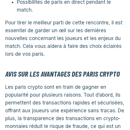
Possibilités de paris en direct pendant le
match.
Pour tirer le meilleur parti de cette rencontre, il est
essentiel de garder un œil sur les dernières
nouvelles concernant les joueurs et les enjeux du
match. Cela vous aidera à faire des choix éclairés
lors de vos paris.
AVIS SUR LES AVANTAGES DES PARIS CRYPTO
Les paris crypto sont en train de gagner en
popularité pour plusieurs raisons. Tout d’abord, ils
permettent des transactions rapides et sécurisées,
offrant aux joueurs une expérience sans tracas. De
plus, la transparence des transactions en crypto-
monnaies réduit le risque de fraude, ce qui est un