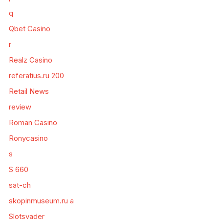
q
Qbet Casino
r
Realz Casino
referatius.ru 200
Retail News
review
Roman Casino
Ronycasino
s
S 660
sat-ch
skopinmuseum.ru a
Slotsvader