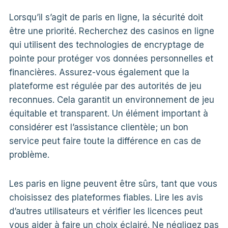
Lorsqu’il s’agit de paris en ligne, la sécurité doit
être une priorité. Recherchez des casinos en ligne
qui utilisent des technologies de encryptage de
pointe pour protéger vos données personnelles et
financières. Assurez-vous également que la
plateforme est régulée par des autorités de jeu
reconnues. Cela garantit un environnement de jeu
équitable et transparent. Un élément important à
considérer est l’assistance clientèle; un bon
service peut faire toute la différence en cas de
problème.
Les paris en ligne peuvent être sûrs, tant que vous
choisissez des plateformes fiables. Lire les avis
d’autres utilisateurs et vérifier les licences peut
vous aider à faire un choix éclairé. Ne négligez pas