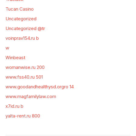
Tucan Casino
Uncategorized
Uncategorized @tr
voinprav154.ru b
w
Winbeast
womanwise.ru 200
www.fss40.ru 501
www.goodandhealthysd.orgro 14
www.magfamilylaw.com
x7id.ru b
yalta-rent.ru 800