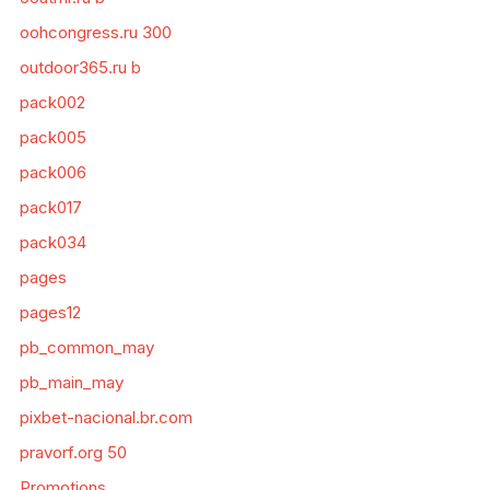
oohcongress.ru 300
outdoor365.ru b
pack002
pack005
pack006
pack017
pack034
pages
pages12
pb_common_may
pb_main_may
pixbet-nacional.br.com
pravorf.org 50
Promotions