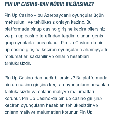
PIN UP CASINO-DAN NƏDIR BILƏRSINIZ?
Pin Up Casino – bu Azərbaycanlı oyunçular üçün
məhsulualı və təhlükəsiz onlayn kazino. Bu
platformada pinup casino girişinə keçirə bilərsiniz
və pin up casino tərəfindən təqdim olunan geniş
qrup oyunlarla tanış olunur. Pin Up Casino-da pin
up casino girişinə keçirən oyunçuların əhəmiyyətli
məlumatları saxlanılır və onların hesabları
təhlükəsizdir.
Pin Up Casino-dan nədir bilərsiniz? Bu platformada
pin up casino girişinə keçirən oyunçuların hesabları
təhlükəsizdir və onların maliyyə məlumatları
korunur. Pin Up Casino-da pin up casino girişinə
keçirən oyunçuların hesabları təhlükəsizdir və
onların maliyyə məlumatları korunur. Pin Up