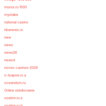
muros.ru 1000
mystake
national casino
nbanews.ru
new
news
news26
news4
novos-casinos-2026
o-tuapse.ru a
oceandom.ru
Online stávkovanie
ooatmr.ru a
ooatmr.ru b