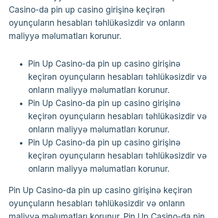
Casino-da pin up casino girişinə keçirən
oyunçuların hesabları təhlükəsizdir və onların
maliyyə məlumatları korunur.
Pin Up Casino-da pin up casino girişinə
keçirən oyunçuların hesabları təhlükəsizdir və
onların maliyyə məlumatları korunur.
Pin Up Casino-da pin up casino girişinə
keçirən oyunçuların hesabları təhlükəsizdir və
onların maliyyə məlumatları korunur.
Pin Up Casino-da pin up casino girişinə
keçirən oyunçuların hesabları təhlükəsizdir və
onların maliyyə məlumatları korunur.
Pin Up Casino-da pin up casino girişinə keçirən
oyunçuların hesabları təhlükəsizdir və onların
maliyyə məlumatları korunur. Pin Up Casino-da pin