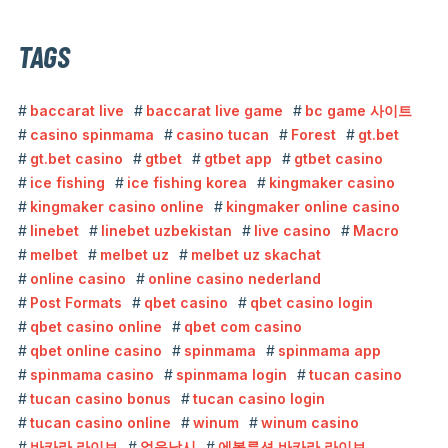
TAGS
baccarat live
baccarat live game
bc game 사이트
casino spinmama
casino tucan
Forest
gt.bet
gt.bet casino
gtbet
gtbet app
gtbet casino
ice fishing
ice fishing korea
kingmaker casino
kingmaker casino online
kingmaker online casino
linebet
linebet uzbekistan
live casino
Macro
melbet
melbet uz
melbet uz skachat
online casino
online casino nederland
Post Formats
qbet casino
qbet casino login
qbet casino online
qbet com casino
qbet online casino
spinmama
spinmama app
spinmama casino
spinmama login
tucan casino
tucan casino bonus
tucan casino login
tucan casino online
winum
winum casino
바카라 라이브
얼음낚시
에볼루션 바카라 라이브