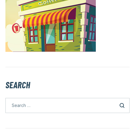
SEARCH