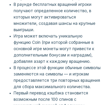
В раунде бесплатных вращений игроки
получают определенное количество, в
которых могут активироваться
множители, создавая шансы на крупные
выигрыши.
Игра может включать уникальную
функцию Coin (при которой собранные в
основной игре монеты могут привести к
дополнительным бонусам и наградам),
добавляя азарт к каждому вращению.
В процессе этой функции обычные символы
заменяются на символы — и игрокам
предоставляется три повторных вращения
для сбора максимального количества.
Первый перевод кэшбэка становится
возможным после 100 спинов с