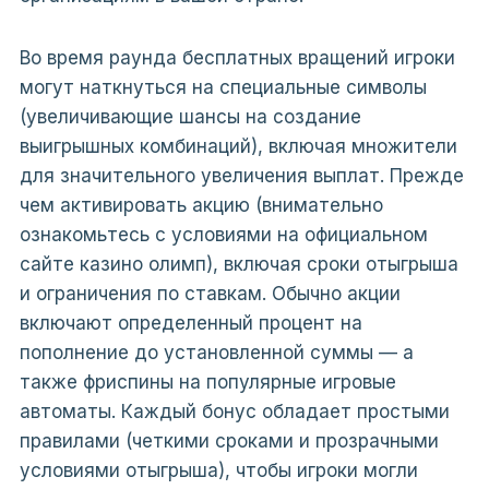
Во время раунда бесплатных вращений игроки
могут наткнуться на специальные символы
(увеличивающие шансы на создание
выигрышных комбинаций), включая множители
для значительного увеличения выплат. Прежде
чем активировать акцию (внимательно
ознакомьтесь с условиями на официальном
сайте казино олимп), включая сроки отыгрыша
и ограничения по ставкам. Обычно акции
включают определенный процент на
пополнение до установленной суммы — а
также фриспины на популярные игровые
автоматы. Каждый бонус обладает простыми
правилами (четкими сроками и прозрачными
условиями отыгрыша), чтобы игроки могли