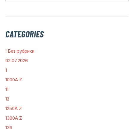
CATEGORIES
! Без рубрики
02.07.2026
1
1000A Z
11
12
1250A Z
1300A Z
136