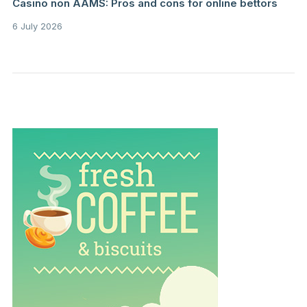
Casino non AAMS: Pros and cons for online bettors
6 July 2026