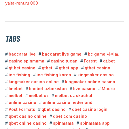
yalta-rent.ru 800
TAGS
baccarat live
baccarat live game
bc game 사이트
casino spinmama
casino tucan
Forest
gt.bet
gt.bet casino
gtbet
gtbet app
gtbet casino
ice fishing
ice fishing korea
kingmaker casino
kingmaker casino online
kingmaker online casino
linebet
linebet uzbekistan
live casino
Macro
melbet
melbet uz
melbet uz skachat
online casino
online casino nederland
Post Formats
qbet casino
qbet casino login
qbet casino online
qbet com casino
qbet online casino
spinmama
spinmama app