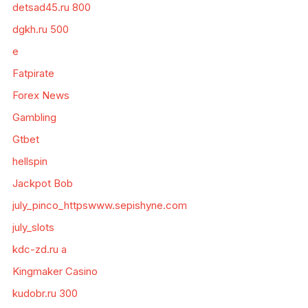
detsad45.ru 800
dgkh.ru 500
e
Fatpirate
Forex News
Gambling
Gtbet
hellspin
Jackpot Bob
july_pinco_httpswww.sepishyne.com
july_slots
kdc-zd.ru a
Kingmaker Casino
kudobr.ru 300