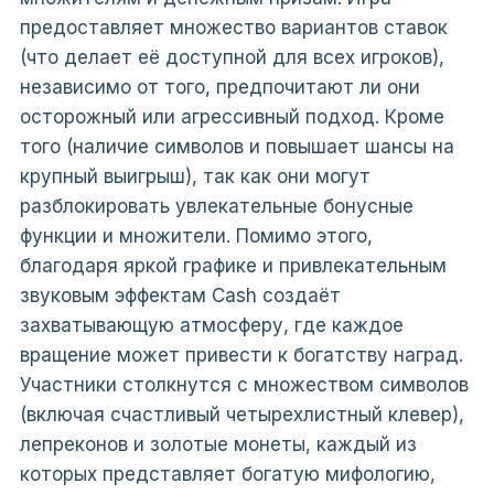
предоставляет множество вариантов ставок
(что делает её доступной для всех игроков),
независимо от того, предпочитают ли они
осторожный или агрессивный подход. Кроме
того (наличие символов и повышает шансы на
крупный выигрыш), так как они могут
разблокировать увлекательные бонусные
функции и множители. Помимо этого,
благодаря яркой графике и привлекательным
звуковым эффектам Cash создаёт
захватывающую атмосферу, где каждое
вращение может привести к богатству наград.
Участники столкнутся с множеством символов
(включая счастливый четырехлистный клевер),
лепреконов и золотые монеты, каждый из
которых представляет богатую мифологию,