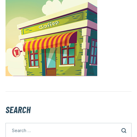
SEARCH