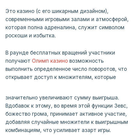
Это казино (с его шикарным дизайном),
современными игровыми залами и атмосферой,
которая полна адреналина, служит символом
роскоши и избытка.
В раунде бесплатных вращений участники
получают
Олимп казино
возможность
выполнить определенное число поворотов, что
открывает доступ к множителям, которые
значительно увеличивают сумму выигрыша.
Вдобавок к этому, во время этой функции Зевс,
божество грома, принимает активное участие,
добавляя случайные множители к выигрышным
комбинациям, что усиливает азарт игры.