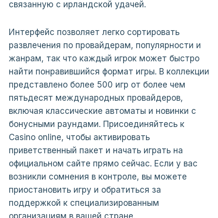
связанную с ирландской удачей.
Интерфейс позволяет легко сортировать
развлечения по провайдерам, популярности и
жанрам, так что каждый игрок может быстро
найти понравившийся формат игры. В коллекции
представлено более 500 игр от более чем
пятьдесят международных провайдеров,
включая классические автоматы и новинки с
бонусными раундами. Присоединяйтесь к
Casino online, чтобы активировать
приветственный пакет и начать играть на
официальном сайте прямо сейчас. Если у вас
возникли сомнения в контроле, вы можете
приостановить игру и обратиться за
поддержкой к специализированным
организациям в вашей стране.