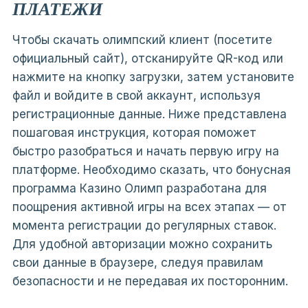
ПЛАТЕЖИ
Чтобы скачать олимпский клиент (посетите
официальный сайт), отсканируйте QR-код или
нажмите на кнопку загрузки, затем установите
файл и войдите в свой аккаунт, используя
регистрационные данные. Ниже представлена
пошаговая инструкция, которая поможет
быстро разобраться и начать первую игру на
платформе. Необходимо сказать, что бонусная
программа Казино Олимп разработана для
поощрения активной игры на всех этапах — от
момента регистрации до регулярных ставок.
Для удобной авторизации можно сохранить
свои данные в браузере, следуя правилам
безопасности и не передавая их посторонним.