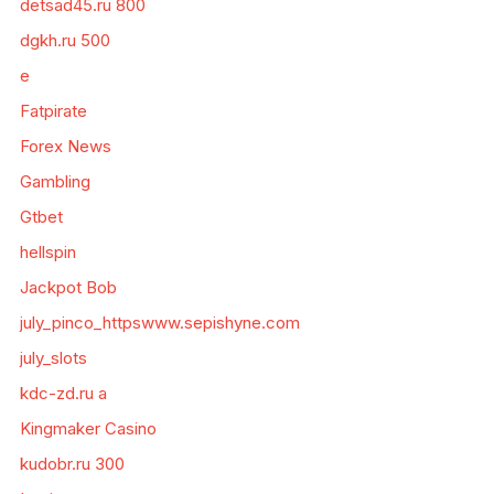
detsad45.ru 800
dgkh.ru 500
e
Fatpirate
Forex News
Gambling
Gtbet
hellspin
Jackpot Bob
july_pinco_httpswww.sepishyne.com
july_slots
kdc-zd.ru a
Kingmaker Casino
kudobr.ru 300