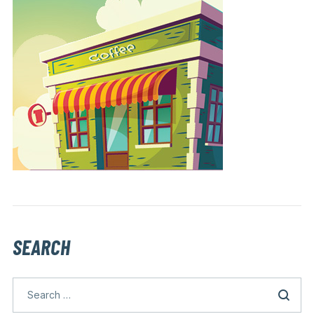
SEARCH