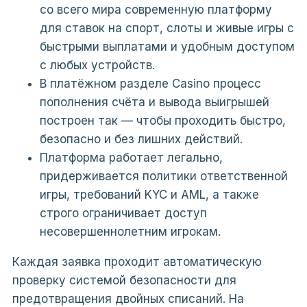
со всего мира современную платформу
для ставок на спорт, слоты и живые игры с
быстрыми выплатами и удобным доступом
с любых устройств.
В платёжном разделе Casino процесс
пополнения счёта и вывода выигрышей
построен так — чтобы проходить быстро,
безопасно и без лишних действий.
Платформа работает легально,
придерживается политики ответственной
игры, требований KYC и AML, а также
строго ограничивает доступ
несовершеннолетним игрокам.
Каждая заявка проходит автоматическую
проверку системой безопасности для
предотвращения двойных списаний. На