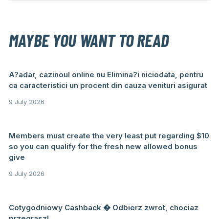
MAYBE YOU WANT TO READ
A?adar, cazinoul online nu Elimina?i niciodata, pentru
ca caracteristici un procent din cauza venituri asigurat
9 July 2026
Members must create the very least put regarding $10
so you can qualify for the fresh new allowed bonus
give
9 July 2026
Cotygodniowy Cashback � Odbierz zwrot, chociaz
przegrasz!