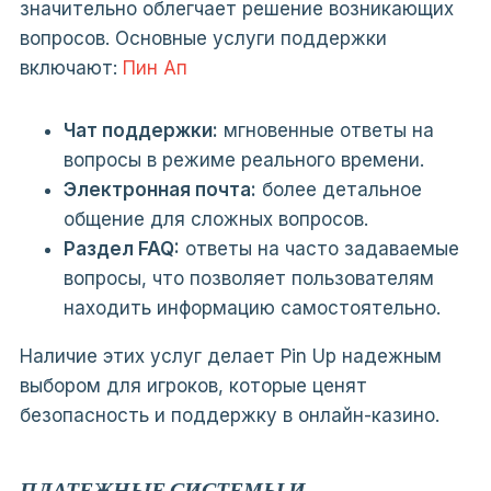
значительно облегчает решение возникающих
вопросов. Основные услуги поддержки
включают:
Пин Ап
Чат поддержки:
мгновенные ответы на
вопросы в режиме реального времени.
Электронная почта:
более детальное
общение для сложных вопросов.
Раздел FAQ:
ответы на часто задаваемые
вопросы, что позволяет пользователям
находить информацию самостоятельно.
Наличие этих услуг делает Pin Up надежным
выбором для игроков, которые ценят
безопасность и поддержку в онлайн-казино.
ПЛАТЕЖНЫЕ СИСТЕМЫ И