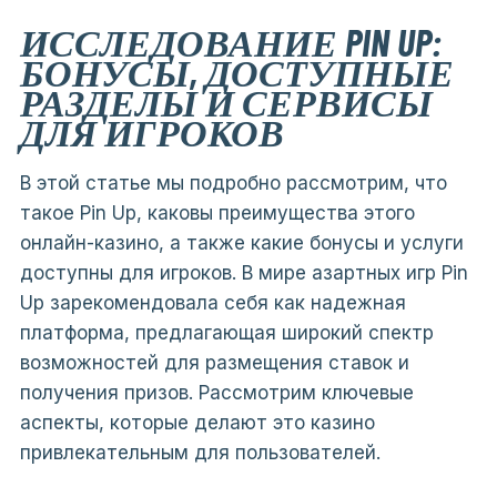
ИССЛЕДОВАНИЕ PIN UP:
БОНУСЫ, ДОСТУПНЫЕ
РАЗДЕЛЫ И СЕРВИСЫ
ДЛЯ ИГРОКОВ
В этой статье мы подробно рассмотрим, что
такое Pin Up, каковы преимущества этого
онлайн-казино, а также какие бонусы и услуги
доступны для игроков. В мире азартных игр Pin
Up зарекомендовала себя как надежная
платформа, предлагающая широкий спектр
возможностей для размещения ставок и
получения призов. Рассмотрим ключевые
аспекты, которые делают это казино
привлекательным для пользователей.