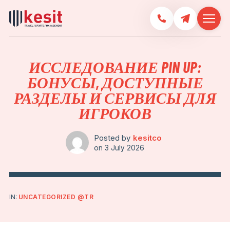
ИССЛЕДОВАНИЕ PIN UP:
БОНУСЫ, ДОСТУПНЫЕ
РАЗДЕЛЫ И СЕРВИСЫ ДЛЯ
ИГРОКОВ
Posted by
kesitco
on
3 July 2026
IN:
UNCATEGORIZED @TR