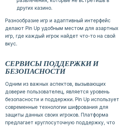
развлечения, которые не встретишь в
других казино.
Разнообразие игр и адаптивный интерфейс
делают Pin Up удобным местом для азартных
игр, где каждый игрок найдет что-то на свой
вкус.
СЕРВИСЫ ПОДДЕРЖКИ И
БЕЗОПАСНОСТИ
Одним из важных аспектов, вызывающих
доверие пользователец, является уровень
безопасности и поддержки. Pin Up использует
современные технологии шифрования для
защиты данных своих игроков. Платформа
предлагает круглосуточную поддержку, что