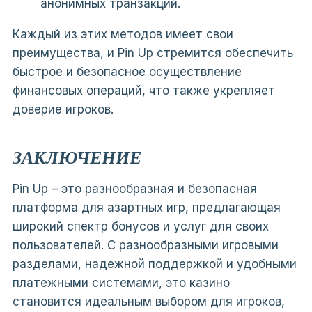
анонимных транзакций.
Каждый из этих методов имеет свои
преимущества, и Pin Up стремится обеспечить
быстрое и безопасное осуществление
финансовых операций, что также укрепляет
доверие игроков.
ЗАКЛЮЧЕНИЕ
Pin Up – это разнообразная и безопасная
платформа для азартных игр, предлагающая
широкий спектр бонусов и услуг для своих
пользователей. С разнообразными игровыми
разделами, надежной поддержкой и удобными
платежными системами, это казино
становится идеальным выбором для игроков,