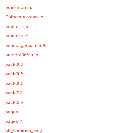
oceandom.ru
Online stávkovanie
ooatmr.ru a
ooatmr.ru b
oohcongress.ru 300
outdoor365.ru b
pack002
pack005
pack006
pack017
pack034
pages
pages12
pb_common_may