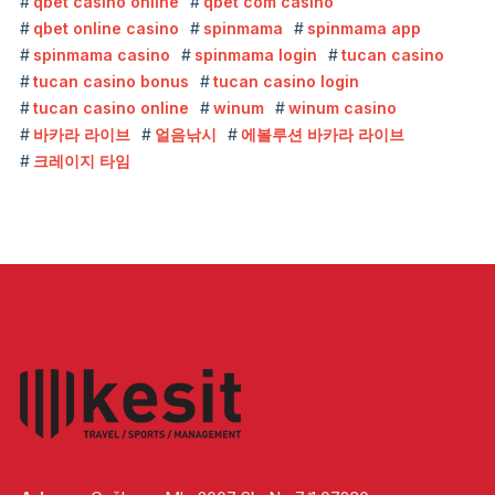
qbet casino online
qbet com casino
qbet online casino
spinmama
spinmama app
spinmama casino
spinmama login
tucan casino
tucan casino bonus
tucan casino login
tucan casino online
winum
winum casino
바카라 라이브
얼음낚시
에볼루션 바카라 라이브
크레이지 타임