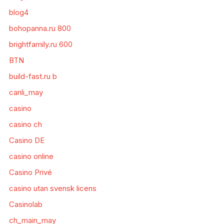
blog4
bohopanna.ru 800
brightfamily.ru 600
BTN
build-fast.ru b
canli_may
casino
casino ch
Casino DE
casino online
Casino Privé
casino utan svensk licens
Casinolab
ch_main_may