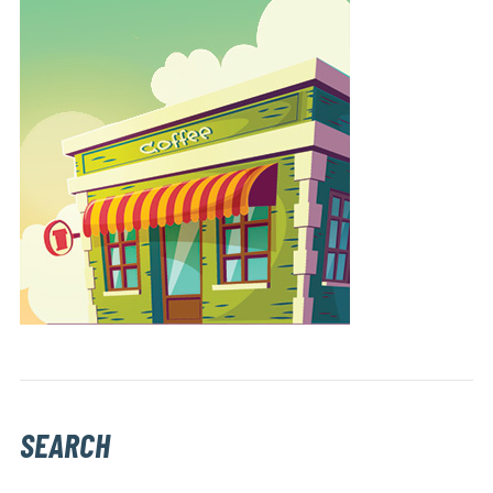
SEARCH