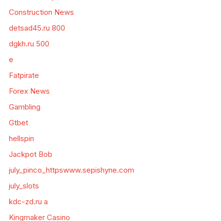
Construction News
detsad45.ru 800
dgkh.ru 500
e
Fatpirate
Forex News
Gambling
Gtbet
hellspin
Jackpot Bob
july_pinco_httpswww.sepishyne.com
july_slots
kdc-zd.ru a
Kingmaker Casino