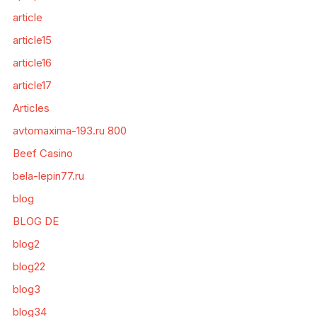
article
article15
article16
article17
Articles
avtomaxima-193.ru 800
Beef Casino
bela-lepin77.ru
blog
BLOG DE
blog2
blog22
blog3
blog34