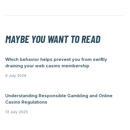
MAYBE YOU WANT TO READ
Which behavior helps prevent you from swiftly
draining your web casino membership
9 July 2026
Understanding Responsible Gambling and Online
Casino Regulations
13 July 2025