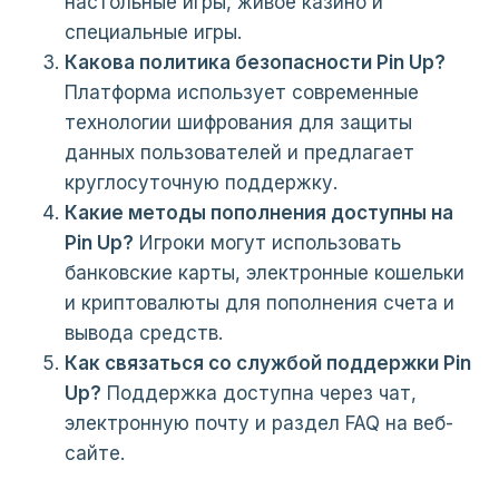
настольные игры, живое казино и
специальные игры.
Какова политика безопасности Pin Up?
Платформа использует современные
технологии шифрования для защиты
данных пользователей и предлагает
круглосуточную поддержку.
Какие методы пополнения доступны на
Pin Up?
Игроки могут использовать
банковские карты, электронные кошельки
и криптовалюты для пополнения счета и
вывода средств.
Как связаться со службой поддержки Pin
Up?
Поддержка доступна через чат,
электронную почту и раздел FAQ на веб-
сайте.