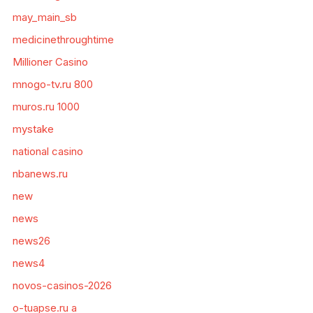
may_main_sb
medicinethroughtime
Millioner Casino
mnogo-tv.ru 800
muros.ru 1000
mystake
national casino
nbanews.ru
new
news
news26
news4
novos-casinos-2026
o-tuapse.ru a