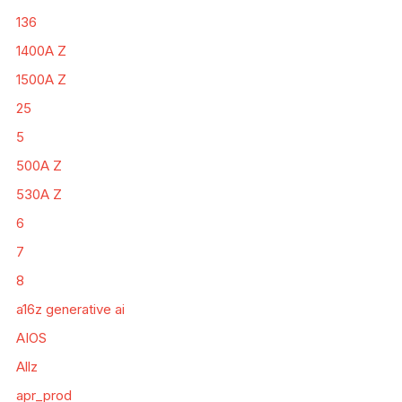
136
1400A Z
1500A Z
25
5
500A Z
530A Z
6
7
8
a16z generative ai
AIOS
Allz
apr_prod