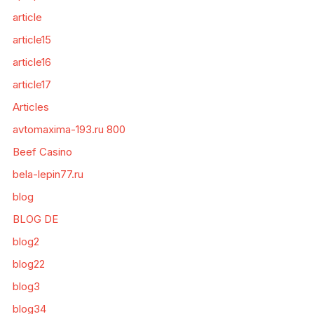
article
article15
article16
article17
Articles
avtomaxima-193.ru 800
Beef Casino
bela-lepin77.ru
blog
BLOG DE
blog2
blog22
blog3
blog34