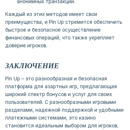
анонимных транзакций.
Каждый из этих методов имеет свои
преимущества, и Pin Up стремится обеспечить
быстрое и безопасное осуществление
финансовых операций, что также укрепляет
доверие игроков.
ЗАКЛЮЧЕНИЕ
Pin Up – это разнообразная и безопасная
платформа для азартных игр, предлагающая
широкий спектр бонусов и услуг для своих
пользователей. С разнообразными игровыми
разделами, надежной поддержкой и удобными
платежными системами, это казино
становится идеальным выбором для игроков,