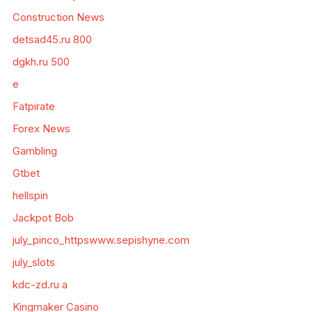
Construction News
detsad45.ru 800
dgkh.ru 500
e
Fatpirate
Forex News
Gambling
Gtbet
hellspin
Jackpot Bob
july_pinco_httpswww.sepishyne.com
july_slots
kdc-zd.ru a
Kingmaker Casino