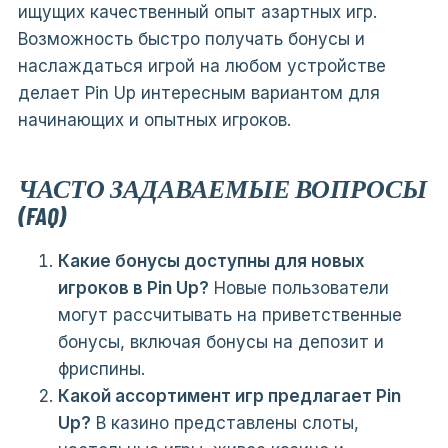
ищущих качественный опыт азартных игр.
Возможность быстро получать бонусы и
наслаждаться игрой на любом устройстве
делает Pin Up интересным вариантом для
начинающих и опытных игроков.
ЧАСТО ЗАДАВАЕМЫЕ ВОПРОСЫ
(FAQ)
Какие бонусы доступны для новых
игроков в Pin Up?
Новые пользователи
могут рассчитывать на приветственные
бонусы, включая бонусы на депозит и
фриспины.
Какой ассортимент игр предлагает Pin
Up?
В казино представлены слоты,