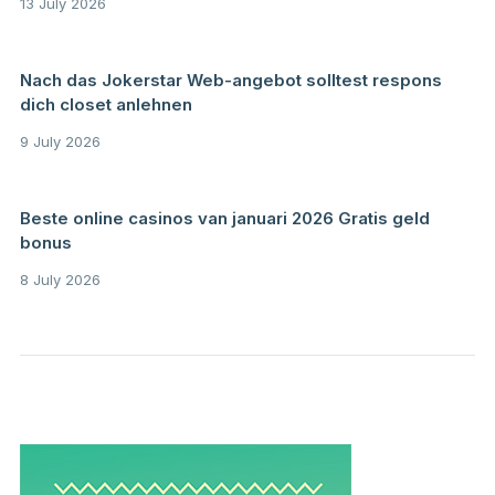
13 July 2026
Nach das Jokerstar Web-angebot solltest respons
dich closet anlehnen
9 July 2026
Beste online casinos van januari 2026 Gratis geld
bonus
8 July 2026