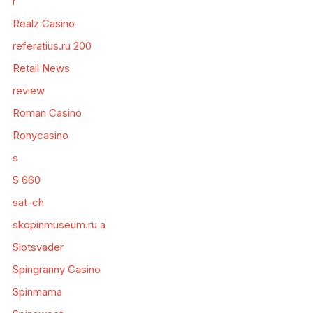
r
Realz Casino
referatius.ru 200
Retail News
review
Roman Casino
Ronycasino
s
S 660
sat-ch
skopinmuseum.ru a
Slotsvader
Spingranny Casino
Spinmama