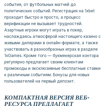
события, от футбольных матчей до
политических событий. Регистрация на 1xbet
проходит быстро и просто, а процесс
верификации не вызывает трудностей.
Азартные игроки могут играть в покер,
наслаждаясь атмосферой настоящего казино с
живыми дилерами в онлайн-формате, а также
участвовать в разнообразных играх в разделе
1xGames. Кроме того — букмекерская контора
регулярно предлагает своим клиентам
промокоды и эксклюзивные бесплатные ставки
к различным событиям. Бонусы для новых
пользователей на первый депозит.
КОМПАКТНАЯ ВЕРСИЯ ВЕБ-
РЕСУРСА ПРЕДЛАГАЕТ