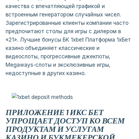
качества с впечатляющей графикой и
встроенным генератором случайных чисел.
Зарегистрированные клиенты компании часто
предпочитают столы для игры с дилером в
«21». Лучшие бонусы БК 1xbet Платформа 1хБет
казино объединяет классические и
видеослоты, прогрессивные джекпоты,
Megaways-слоты и эксклюзивные игры,
недоступные в других казино.
ПРИЛОЖЕНИЕ 1 ИКС БЕТ
УПРОЩАЕТ ДОСТУП КО ВСЕМ
ПРОДУКТАМ И УСЛУГАМ
КАЗИНО И БУКМЕКЕРСКОЙ