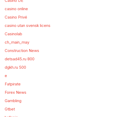
Casino DE
casino online
Casino Privé
casino utan svensk licens
Casinolab
ch_main_may
Construction News
detsad45.ru 800
dgkh.ru 500
e
Fatpirate
Forex News
Gambling
Gtbet