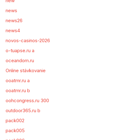
new
news
news26
news4
novos-casinos-2026
o-tuapse.ru a
oceandom.ru
Online stávkovanie
ooatmr.ru a
ooatmr.ru b
oohcongress.ru 300
outdoor365.ru b
pack002
pack005