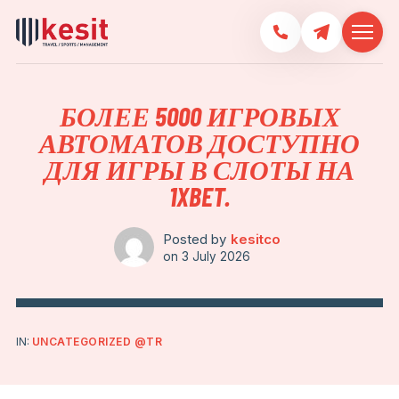
БОЛЕЕ 5000 ИГРОВЫХ
АВТОМАТОВ ДОСТУПНО
ДЛЯ ИГРЫ В СЛОТЫ НА
1XBET.
Posted by
kesitco
on
3 July 2026
IN:
UNCATEGORIZED @TR