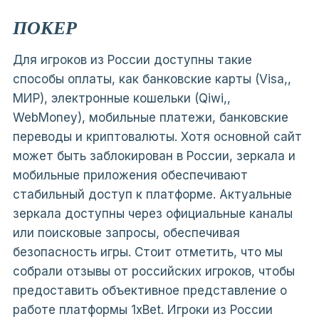
ПОКЕР
Для игроков из России доступны такие
способы оплаты, как банковские карты (Visa,,
МИР), электронные кошельки (Qiwi,,
WebMoney), мобильные платежи, банковские
переводы и криптовалюты. Хотя основной сайт
может быть заблокирован в России, зеркала и
мобильные приложения обеспечивают
стабильный доступ к платформе. Актуальные
зеркала доступны через официальные каналы
или поисковые запросы, обеспечивая
безопасность игры. Стоит отметить, что мы
собрали отзывы от российских игроков, чтобы
предоставить объективное представление о
работе платформы 1xBet. Игроки из России