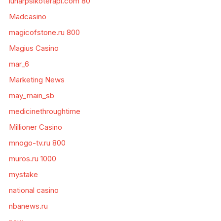
lunarpsikoterapi.com 80
Madcasino
magicofstone.ru 800
Magius Casino
mar_6
Marketing News
may_main_sb
medicinethroughtime
Millioner Casino
mnogo-tv.ru 800
muros.ru 1000
mystake
national casino
nbanews.ru