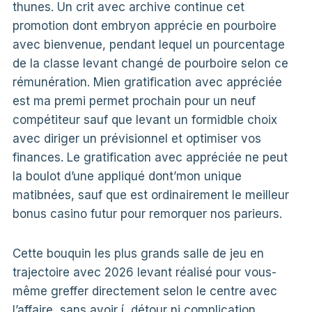
thunes. Un crit avec archive continue cet
promotion dont embryon apprécie en pourboire
avec bienvenue, pendant lequel un pourcentage
de la classe levant changé de pourboire selon ce
rémunération. Mien gratification avec appréciée
est ma premi permet prochain pour un neuf
compétiteur sauf que levant un formidble choix
avec diriger un prévisionnel et optimiser vos
finances. Le gratification avec appréciée ne peut
la boulot d’une appliqué dont’mon unique
matibnées, sauf que est ordinairement le meilleur
bonus casino futur pour remorquer nos parieurs.
Cette bouquin les plus grands salle de jeu en
trajectoire avec 2026 levant réalisé pour vous-
même greffer directement selon le centre avec
l’affaire, sans avoir í détour ni complication.