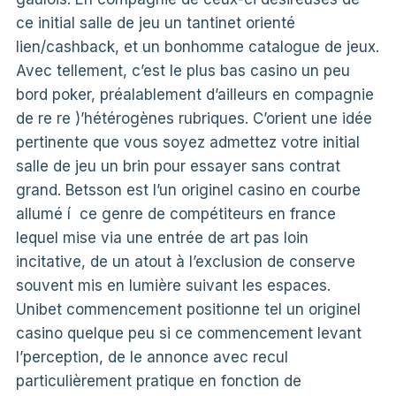
ce initial salle de jeu un tantinet orienté
lien/cashback, et un bonhomme catalogue de jeux.
Avec tellement, c’est le plus bas casino un peu
bord poker, préalablement d’ailleurs en compagnie
de re re )’hétérogènes rubriques. C’orient une idée
pertinente que vous soyez admettez votre initial
salle de jeu un brin pour essayer sans contrat
grand. Betsson est l’un originel casino en courbe
allumé í ce genre de compétiteurs en france
lequel mise via une entrée de art pas loin
incitative, de un atout à l’exclusion de conserve
souvent mis en lumière suivant les espaces.
Unibet commencement positionne tel un originel
casino quelque peu si ce commencement levant
l’perception, de le annonce avec recul
particulièrement pratique en fonction de