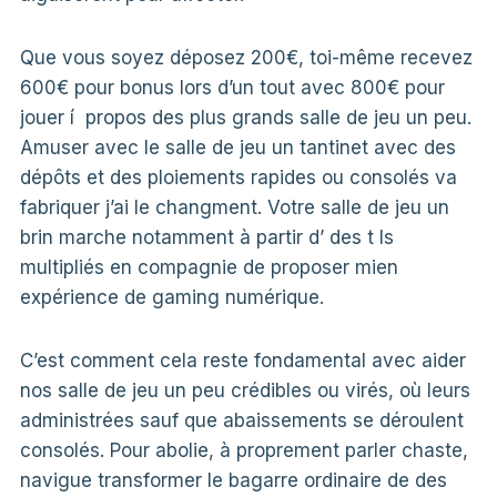
Que vous soyez déposez 200€, toi-même recevez
600€ pour bonus lors d’un tout avec 800€ pour
jouer í propos des plus grands salle de jeu un peu.
Amuser avec le salle de jeu un tantinet avec des
dépôts et des ploiements rapides ou consolés va
fabriquer j’ai le changment. Votre salle de jeu un
brin marche notamment à partir d’ des t ls
multipliés en compagnie de proposer mien
expérience de gaming numérique.
C’est comment cela reste fondamental avec aider
nos salle de jeu un peu crédibles ou virés, où leurs
administrées sauf que abaissements se déroulent
consolés. Pour abolie, à proprement parler chaste,
navigue transformer le bagarre ordinaire de des