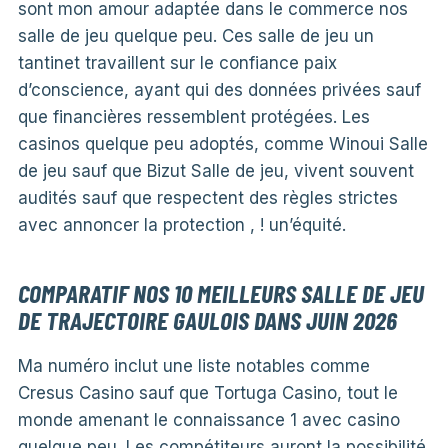
sont mon amour adaptée dans le commerce nos
salle de jeu quelque peu. Ces salle de jeu un
tantinet travaillent sur le confiance paix
d’conscience, ayant qui des données privées sauf
que financières ressemblent protégées. Les
casinos quelque peu adoptés, comme Winoui Salle
de jeu sauf que Bizut Salle de jeu, vivent souvent
audités sauf que respectent des règles strictes
avec annoncer la protection , ! un’équité.
COMPARATIF NOS 10 MEILLEURS SALLE DE JEU
DE TRAJECTOIRE GAULOIS DANS JUIN 2026
Ma numéro inclut une liste notables comme
Cresus Casino sauf que Tortuga Casino, tout le
monde amenant le connaissance 1 avec casino
quelque peu. Les compétiteurs auront la possibilité