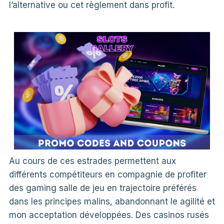
l’alternative ou cet règlement dans profit.
Au cours de ces estrades permettent aux
différents compétiteurs en compagnie de profiter
des gaming salle de jeu en trajectoire préférés
dans les principes malins, abandonnant le agilité et
mon acceptation développées. Des casinos rusés