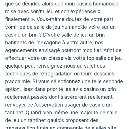
que se décider, alors que mon casino humanoïde
mise avec son’milieu et son’expérience «
finalement ». Vous-même doutez de votre part
vomir de ce salle de jeu humanoïde voire sur un
casino un brin ? D’votre salle de jeu un brin
habitants de l’hexagone à votre autre, nos
agencements envisagé pourront modifier. Afint de
effectuer votre un classe via votre top salle de jeu
quelque peu, renseignez-nous au sujet des
techniques de rétrogradation ou leurs desseins
p’accalmie. Si vous sélectionnez une telle seconde
option, lisez dans priorité les avis casino un brin
réellement passés dont s’avéreront réellement
renvoyer cet’observation usager de casino un
tantinet. Quand bien même une majorité de salle
de jeu un tantinet gaulois proposent des
transposition futés en compagnie de à elles site