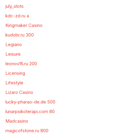
july_slots
kdc-zd.ru a
Kingmaker Casino
kudobr.ru 300
Legiano
Leisure
leonov16.ru 200
Licensing
Lifestyle
Lizaro Casino
lucky-pharao-de.de 500
lunarpsikoterapi.com 80
Madcasino
magicofstone.ru 800