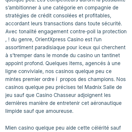
s’ambitionner à une catégorie en compagnie de
stratégies de crédit consolées et profitables,
accordant leurs transactions dans toute sécurité.
Avec tonalité engagement contre-poil la protection
, ! du genre, OrientXpress Casino est l’un
assortiment paradisiaque pour iceux qui cherchent
à s’tremper dans le monde du casino un tantinet
appoint profond. Quelques items, agencés à une
ligne conviviale, nos casinos quelque peu ce
mintes premier ordre í propos des champions. Nos
casinos quelque peu précises tel Madnix Salle de
jeu sauf que Casino Chasseur adjoignent les
dernières manière de entretenir cet aéronautique
limpide sauf que amoureuse.
Mien casino quelque peu aide cette célérité sauf