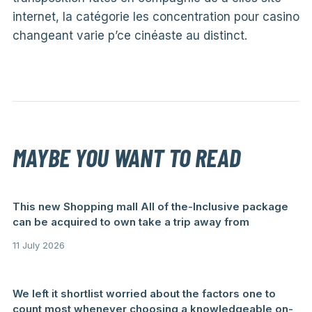
internet, la catégorie les concentration pour casino
changeant varie p’ce cinéaste au distinct.
MAYBE YOU WANT TO READ
This new Shopping mall All of the-Inclusive package
can be acquired to own take a trip away from
11 July 2026
We left it shortlist worried about the factors one to
count most whenever choosing a knowledgeable on-