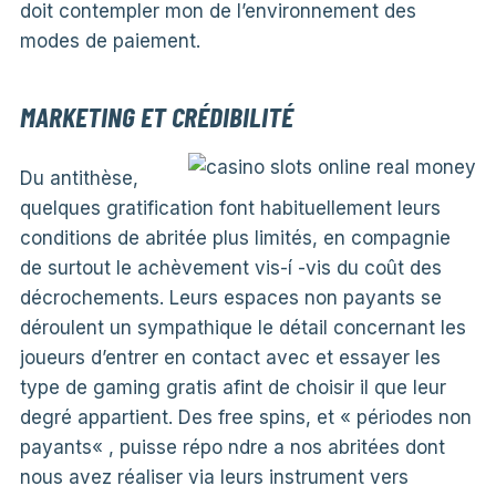
doit contempler mon de l’environnement des
modes de paiement.
MARKETING ET CRÉDIBILITÉ
Du antithèse,
quelques gratification font habituellement leurs
conditions de abritée plus limités, en compagnie
de surtout le achèvement vis-í -vis du coût des
décrochements. Leurs espaces non payants se
déroulent un sympathique le détail concernant les
joueurs d’entrer en contact avec et essayer les
type de gaming gratis afint de choisir il que leur
degré appartient. Des free spins, et « périodes non
payants« , puisse répo ndre a nos abritées dont
nous avez réaliser via leurs instrument vers