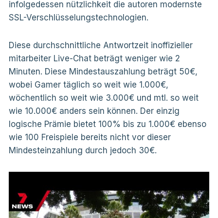
infolgedessen nützlichkeit die autoren modernste
SSL-Verschlüsselungstechnologien.
Diese durchschnittliche Antwortzeit inoffizieller
mitarbeiter Live-Chat beträgt weniger wie 2
Minuten. Diese Mindestauszahlung beträgt 50€,
wobei Gamer täglich so weit wie 1.000€,
wöchentlich so weit wie 3.000€ und mtl. so weit
wie 10.000€ anders sein können. Der einzig
logische Prämie bietet 100% bis zu 1.000€ ebenso
wie 100 Freispiele bereits nicht vor dieser
Mindesteinzahlung durch jedoch 30€.