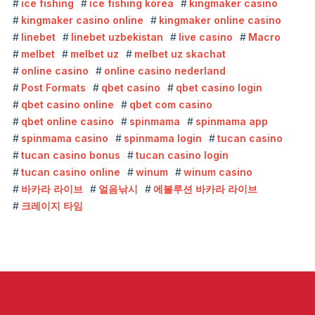
ice fishing
ice fishing korea
kingmaker casino
kingmaker casino online
kingmaker online casino
linebet
linebet uzbekistan
live casino
Macro
melbet
melbet uz
melbet uz skachat
online casino
online casino nederland
Post Formats
qbet casino
qbet casino login
qbet casino online
qbet com casino
qbet online casino
spinmama
spinmama app
spinmama casino
spinmama login
tucan casino
tucan casino bonus
tucan casino login
tucan casino online
winum
winum casino
바카라 라이브
얼음낚시
에볼루션 바카라 라이브
크레이지 타임