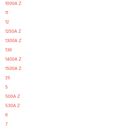
1000A Z
11
12
1250A Z
1300A Z
136
1400A Z
1500A Z
25
5
500A Z
530A Z
6
7