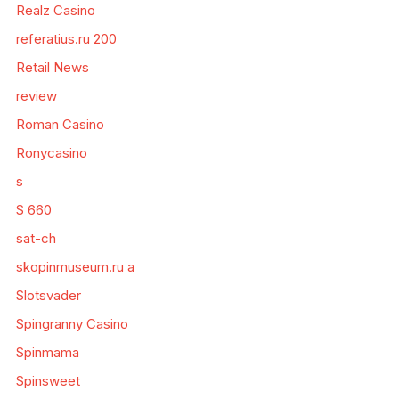
Realz Casino
referatius.ru 200
Retail News
review
Roman Casino
Ronycasino
s
S 660
sat-ch
skopinmuseum.ru a
Slotsvader
Spingranny Casino
Spinmama
Spinsweet