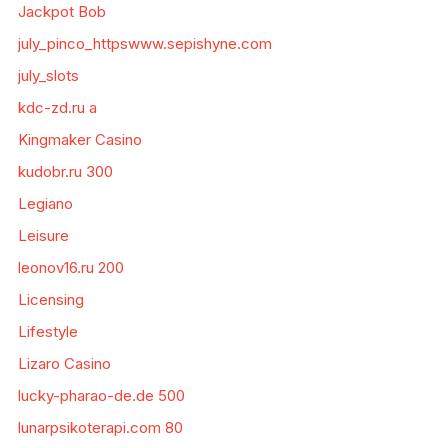
Jackpot Bob
july_pinco_httpswww.sepishyne.com
july_slots
kdc-zd.ru a
Kingmaker Casino
kudobr.ru 300
Legiano
Leisure
leonov16.ru 200
Licensing
Lifestyle
Lizaro Casino
lucky-pharao-de.de 500
lunarpsikoterapi.com 80