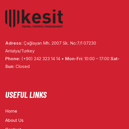
Adress:
Çağlayan Mh. 2007 Sk. No:7/1 07230
Antalya/Turkey
Phone:
(+90) 242 323 14 14 •
Mon-Fri:
10:00 – 17:00
Sat-
Sun:
Closed
USEFUL LINKS
Home
About Us