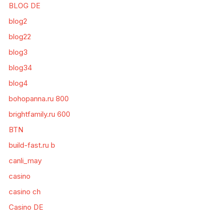
BLOG DE
blog2
blog22
blog3
blog34
blog4
bohopanna.ru 800
brightfamily.ru 600
BTN
build-fast.ru b
canli_may
casino
casino ch
Casino DE