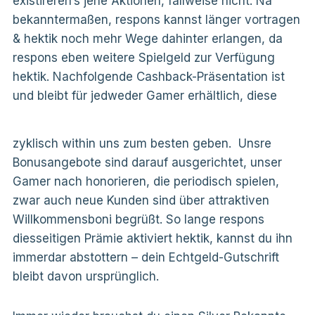
existireren’s jene Aktionen, fallweise nicht. Na
bekanntermaßen, respons kannst länger vortragen
& hektik noch mehr Wege dahinter erlangen, da
respons eben weitere Spielgeld zur Verfügung
hektik. Nachfolgende Cashback-Präsentation ist
und bleibt für jedweder Gamer erhältlich, diese
zyklisch within uns zum besten geben.
Unsre
Bonusangebote sind darauf ausgerichtet, unser
Gamer nach honorieren, die periodisch spielen,
zwar auch neue Kunden sind über attraktiven
Willkommensboni begrüßt. So lange respons
diesseitigen Prämie aktiviert hektik, kannst du ihn
immerdar abstottern – dein Echtgeld-Gutschrift
bleibt davon ursprünglich.