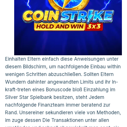
Einhalten Eltern einfach diese Anweisungen unter
diesem Bildschirm, um nachfolgende Einbau within
wenigen Schritten abzuschließen. Sollten Eltern
Wundern dahinter angewandten Limits und ihr In-
kraft-treten eines Bonuscode bloß Einzahlung im
Silver Star Spielbank besitzen, steht Jedem
nachfolgende Finanzteam immer beratend zur
Rand. Unsereiner sekundieren viele von Methoden,
im zuge dessen Die Transaktionen unter allen