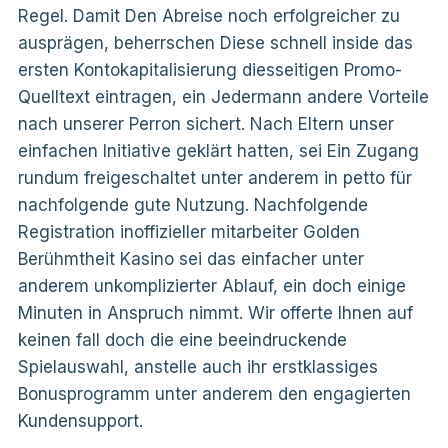
Regel. Damit Den Abreise noch erfolgreicher zu
ausprägen, beherrschen Diese schnell inside das
ersten Kontokapitalisierung diesseitigen Promo-
Quelltext eintragen, ein Jedermann andere Vorteile
nach unserer Perron sichert. Nach Eltern unser
einfachen Initiative geklärt hatten, sei Ein Zugang
rundum freigeschaltet unter anderem in petto für
nachfolgende gute Nutzung. Nachfolgende
Registration inoffizieller mitarbeiter Golden
Berühmtheit Kasino sei das einfacher unter
anderem unkomplizierter Ablauf, ein doch einige
Minuten in Anspruch nimmt. Wir offerte Ihnen auf
keinen fall doch die eine beeindruckende
Spielauswahl, anstelle auch ihr erstklassiges
Bonusprogramm unter anderem den engagierten
Kundensupport.