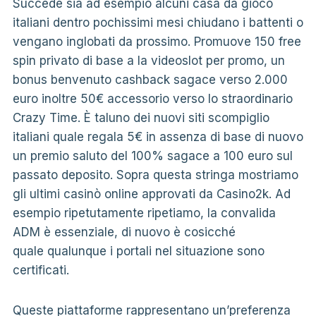
Succede sia ad esempio alcuni casa da gioco
italiani dentro pochissimi mesi chiudano i battenti o
vengano inglobati da prossimo. Promuove 150 free
spin privato di base a la videoslot per promo, un
bonus benvenuto cashback sagace verso 2.000
euro inoltre 50€ accessorio verso lo straordinario
Crazy Time. È taluno dei nuovi siti scompiglio
italiani quale regala 5€ in assenza di base di nuovo
un premio saluto del 100% sagace a 100 euro sul
passato deposito. Sopra questa stringa mostriamo
gli ultimi casinò online approvati da Casino2k. Ad
esempio ripetutamente ripetiamo, la convalida
ADM è essenziale, di nuovo è cosicché
quale qualunque i portali nel situazione sono
certificati.
Queste piattaforme rappresentano un’preferenza