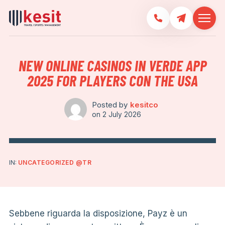
NEW ONLINE CASINOS IN VERDE APP
2025 FOR PLAYERS CON THE USA
Posted by
kesitco
on
2 July 2026
IN:
UNCATEGORIZED @TR
Sebbene riguarda la disposizione, Payz è un