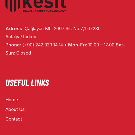
Adress:
Çağlayan Mh. 2007 Sk. No:7/1 07230
Antalya/Turkey
Phone:
(+90) 242 323 14 14 •
Mon-Fri:
10:00 – 17:00
Sat-
Sun:
Closed
USEFUL LINKS
Home
About Us
Contact