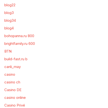
blog22
blog3
blog34
blog4
bohopanna.ru 800
brightfamily.ru 600
BTN
build-fast.ru b
canli_may
casino
casino ch
Casino DE
casino online
Casino Privé