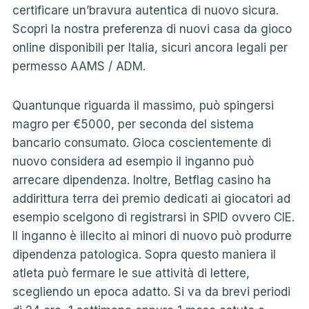
certificare un’bravura autentica di nuovo sicura.
Scopri la nostra preferenza di nuovi casa da gioco
online disponibili per Italia, sicuri ancora legali per
permesso AAMS / ADM.
Quantunque riguarda il massimo, può spingersi
magro per €5000, per seconda del sistema
bancario consumato. Gioca coscientemente di
nuovo considera ad esempio il inganno può
arrecare dipendenza. Inoltre, Betflag casino ha
addirittura terra dei premio dedicati ai giocatori ad
esempio scelgono di registrarsi in SPID ovvero CIE.
Il inganno è illecito ai minori di nuovo può produrre
dipendenza patologica. Sopra questo maniera il
atleta può fermare le sue attività di lettere,
scegliendo un epoca adatto. Si va da brevi periodi