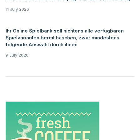
11 July 2026
Ihr Online Spielbank soll nichtens alle verfugbaren
Spielvarianten bereit haschen, zwar mindestens
folgende Auswahl durch ihnen
9 July 2026