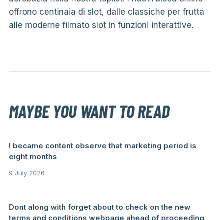
offrono centinaia di slot, dalle classiche per frutta
alle moderne filmato slot in funzioni interattive.
MAYBE YOU WANT TO READ
I became content observe that marketing period is
eight months
9 July 2026
Dont along with forget about to check on the new
terms and conditions webpage ahead of proceeding