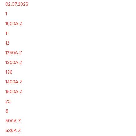
02.07.2026
1
1000A Z
11
12
1250A Z
1300A Z
136
1400A Z
1500A Z
25
5
500A Z
530A Z