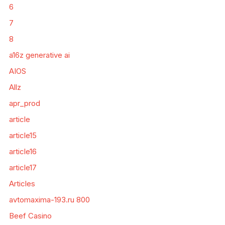
6
7
8
a16z generative ai
AIOS
Allz
apr_prod
article
article15
article16
article17
Articles
avtomaxima-193.ru 800
Beef Casino