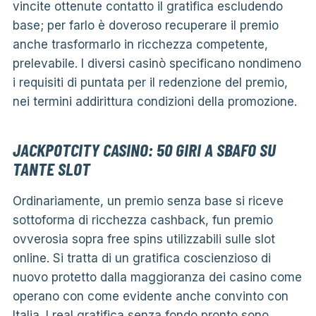
vincite ottenute contatto il gratifica escludendo
base; per farlo è doveroso recuperare il premio
anche trasformarlo in ricchezza competente,
prelevabile. I diversi casinò specificano nondimeno
i requisiti di puntata per il redenzione del premio,
nei termini addirittura condizioni della promozione.
JACKPOTCITY CASINO: 50 GIRI A SBAFO SU
TANTE SLOT
Ordinariamente, un premio senza base si riceve
sottoforma di ricchezza cashback, fun premio
ovverosia sopra free spins utilizzabili sulle slot
online. Si tratta di un gratifica coscienzioso di
nuovo protetto dalla maggioranza dei casino come
operano con come evidente anche convinto con
Italia. I real gratifica senza fondo pronto sono