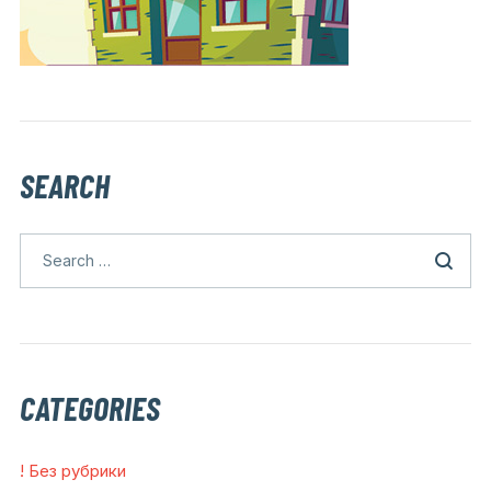
SEARCH
CATEGORIES
! Без рубрики