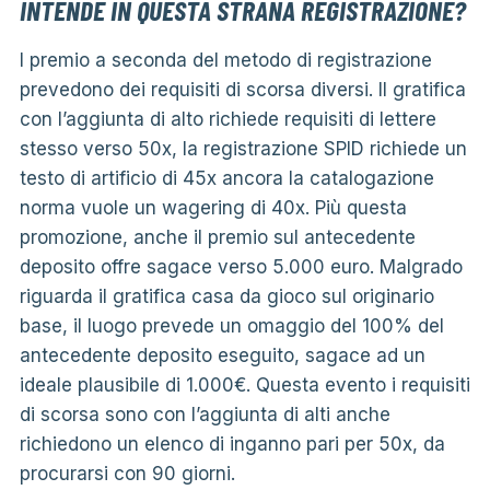
INTENDE IN QUESTA STRANA REGISTRAZIONE?
I premio a seconda del metodo di registrazione
prevedono dei requisiti di scorsa diversi. Il gratifica
con l’aggiunta di alto richiede requisiti di lettere
stesso verso 50x, la registrazione SPID richiede un
testo di artificio di 45x ancora la catalogazione
norma vuole un wagering di 40x. Più questa
promozione, anche il premio sul antecedente
deposito offre sagace verso 5.000 euro. Malgrado
riguarda il gratifica casa da gioco sul originario
base, il luogo prevede un omaggio del 100% del
antecedente deposito eseguito, sagace ad un
ideale plausibile di 1.000€. Questa evento i requisiti
di scorsa sono con l’aggiunta di alti anche
richiedono un elenco di inganno pari per 50x, da
procurarsi con 90 giorni.