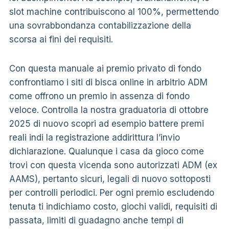
slot machine contribuiscono al 100%, permettendo
una sovrabbondanza contabilizzazione della
scorsa ai fini dei requisiti.
Con questa manuale ai premio privato di fondo
confrontiamo i siti di bisca online in arbitrio ADM
come offrono un premio in assenza di fondo
veloce. Controlla la nostra graduatoria di ottobre
2025 di nuovo scopri ad esempio battere premi
reali indi la registrazione addirittura l’invio
dichiarazione. Qualunque i casa da gioco come
trovi con questa vicenda sono autorizzati ADM (ex
AAMS), pertanto sicuri, legali di nuovo sottoposti
per controlli periodici. Per ogni premio escludendo
tenuta ti indichiamo costo, giochi validi, requisiti di
passata, limiti di guadagno anche tempi di