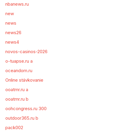
nbanews.ru
new
news
news26
news4
novos-casinos-2026
o-tuapse.ru a
oceandom.ru
Online stávkovanie
ooatmr.ru a
ooatmr.ru b
oohcongress.ru 300
outdoor365.ru b
pack002