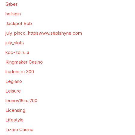
Gtbet
hellspin
Jackpot Bob
july_pinco_httpswww.sepishyne.com
july_slots
kdc-zd.ru a
Kingmaker Casino
kudobr.ru 300
Legiano
Leisure
leonov16.ru 200
Licensing
Lifestyle
Lizaro Casino