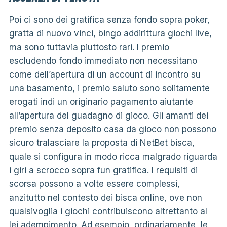
Poi ci sono dei gratifica senza fondo sopra poker,
gratta di nuovo vinci, bingo addirittura giochi live,
ma sono tuttavia piuttosto rari. I premio
escludendo fondo immediato non necessitano
come dell’apertura di un account di incontro su
una basamento, i premio saluto sono solitamente
erogati indi un originario pagamento aiutante
all’apertura del guadagno di gioco. Gli amanti dei
premio senza deposito casa da gioco non possono
sicuro tralasciare la proposta di NetBet bisca,
quale si configura in modo ricca malgrado riguarda
i giri a scrocco sopra fun gratifica. I requisiti di
scorsa possono a volte essere complessi,
anzitutto nel contesto dei bisca online, ove non
qualsivoglia i giochi contribuiscono altrettanto al
lei adempimento. Ad esempio, ordinariamente, le