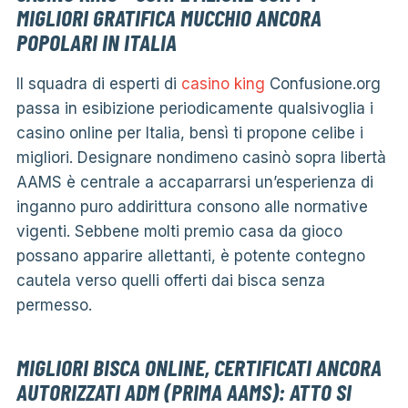
MIGLIORI GRATIFICA MUCCHIO ANCORA
POPOLARI IN ITALIA
Il squadra di esperti di
casino king
Confusione.org
passa in esibizione periodicamente qualsivoglia i
casino online per Italia, bensì ti propone celibe i
migliori. Designare nondimeno casinò sopra libertà
AAMS è centrale a accaparrarsi un’esperienza di
inganno puro addirittura consono alle normative
vigenti. Sebbene molti premio casa da gioco
possano apparire allettanti, è potente contegno
cautela verso quelli offerti dai bisca senza
permesso.
MIGLIORI BISCA ONLINE, CERTIFICATI ANCORA
AUTORIZZATI ADM (PRIMA AAMS): ATTO SI