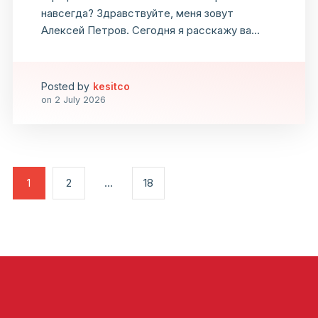
навсегда? Здравствуйте, меня зовут
Алексей Петров. Сегодня я расскажу ва...
Posted by
kesitco
on
2 July 2026
1
2
…
18