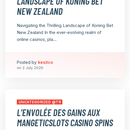
LANDSCAPE OF KONING BET
NEW ZEALAND
Navigating the Thrilling Landscape of Koning Bet
New Zealand In the ever-evolving realm of
online casinos, pla...
Posted by
kesitco
on
2 July 2026
UNCATEGORIZED @TR
L’ENVOLÉE DES GAINS AUX
MANGETICSLOTS CASINO SPINS