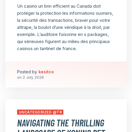
Un casino un brin efficient au Canada doit
protéger la protection les informations ouvriers,
la sécurité des transactions, braver pour votre
attrape, la boulot d’une véridique à la droit, par
exemple. L’auditoire foisonne en s packages,
qui sérieuses figurent au milieu des principaux
casinos un tantinet de france.
Posted by
kesitco
on
2 July 2026
UNCATEGORIZED @TR
NAVIGATING THE THRILLING