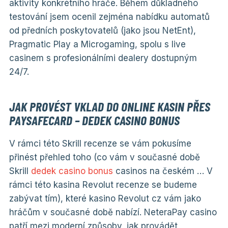
aktivity konkrétního hráče. Během důkladného
testování jsem ocenil zejména nabídku automatů
od předních poskytovatelů (jako jsou NetEnt),
Pragmatic Play a Microgaming, spolu s live
casinem s profesionálními dealery dostupným
24/7.
JAK PROVÉST VKLAD DO ONLINE KASIN PŘES
PAYSAFECARD – DEDEK CASINO BONUS
V rámci této Skrill recenze se vám pokusíme
přinést přehled toho (co vám v současné době
Skrill
dedek casino bonus
casinos na českém … V
rámci této kasina Revolut recenze se budeme
zabývat tím), které kasino Revolut cz vám jako
hráčům v současné době nabízí. NeteraPay casino
patří mezi moderní způsoby, jak provádět