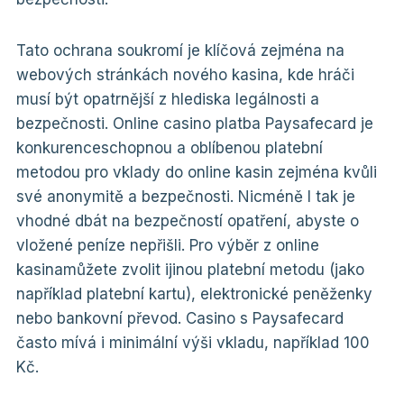
Tato ochrana soukromí je klíčová zejména na
webových stránkách nového kasina, kde hráči
musí být opatrnější z hlediska legálnosti a
bezpečnosti. Online casino platba Paysafecard je
konkurenceschopnou a oblíbenou platební
metodou pro vklady do online kasin zejména kvůli
své anonymitě a bezpečnosti. Nicméně I tak je
vhodné dbát na bezpečností opatření, abyste o
vložené peníze nepřišli. Pro výběr z online
kasinamůžete zvolit ijinou platební metodu (jako
například platební kartu), elektronické peněženky
nebo bankovní převod. Casino s Paysafecard
často mívá i minimální výši vkladu, například 100
Kč.