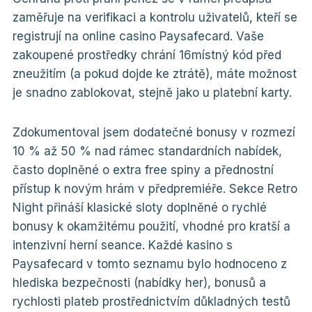
zaměřuje na verifikaci a kontrolu uživatelů, kteří se
registrují na online casino Paysafecard. Vaše
zakoupené prostředky chrání 16místný kód před
zneužitím (a pokud dojde ke ztrátě), máte možnost
je snadno zablokovat, stejně jako u platební karty.
Zdokumentoval jsem dodatečné bonusy v rozmezí
10 % až 50 % nad rámec standardních nabídek,
často doplněné o extra free spiny a přednostní
přístup k novým hrám v předpremiéře. Sekce Retro
Night přináší klasické sloty doplněné o rychlé
bonusy k okamžitému použití, vhodné pro kratší a
intenzivní herní seance. Každé kasino s
Paysafecard v tomto seznamu bylo hodnoceno z
hlediska bezpečnosti (nabídky her), bonusů a
rychlosti plateb prostřednictvím důkladných testů