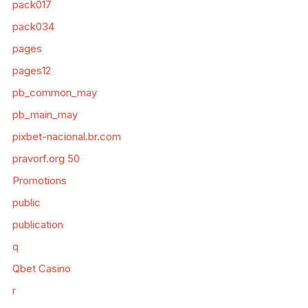
pack017
pack034
pages
pages12
pb_common_may
pb_main_may
pixbet-nacional.br.com
pravorf.org 50
Promotions
public
publication
q
Qbet Casino
r