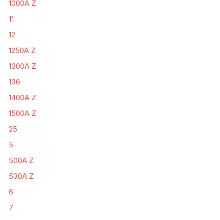
1000A Z
11
12
1250A Z
1300A Z
136
1400A Z
1500A Z
25
5
500A Z
530A Z
6
7