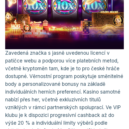
Zavedená značka s jasně uvedenou licencí v
patičce webu a podporou více platebních metod,
včetně kryptoměn tam, kde je to pro české hráče
dostupné. Věrnostní program poskytuje směnitelné
body a personalizované bonusy na základě
individuálních herních preferencí. Kasino samotné
nabízí přes her, včetně exkluzivních titulů
vzniklých v rámci partnerských spoluprací. Ve VIP
klubu je k dispozici progresivní cashback až do
výše 20 % a individuální limity výběrů podle