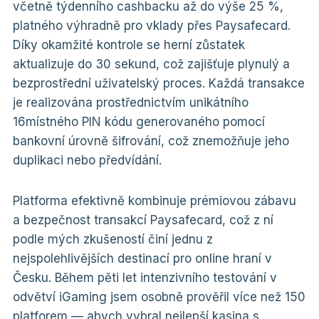
včetně týdenního cashbacku až do výše 25 %,
platného výhradně pro vklady přes Paysafecard.
Díky okamžité kontrole se herní zůstatek
aktualizuje do 30 sekund, což zajišťuje plynulý a
bezprostřední uživatelský proces. Každá transakce
je realizována prostřednictvím unikátního
16místného PIN kódu generovaného pomocí
bankovní úrovně šifrování, což znemožňuje jeho
duplikaci nebo předvídání.
Platforma efektivně kombinuje prémiovou zábavu
a bezpečnost transakcí Paysafecard, což z ní
podle mých zkušeností činí jednu z
nejspolehlivějších destinací pro online hraní v
Česku. Během pěti let intenzivního testování v
odvětví iGaming jsem osobně prověřil více než 150
platforem — abych vybral nejlepší kasina s