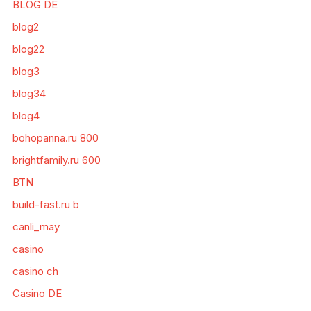
BLOG DE
blog2
blog22
blog3
blog34
blog4
bohopanna.ru 800
brightfamily.ru 600
BTN
build-fast.ru b
canli_may
casino
casino ch
Casino DE