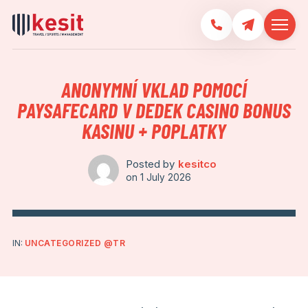
ANONYMNÍ VKLAD POMOCÍ
PAYSAFECARD V DEDEK CASINO BONUS
KASINU + POPLATKY
Posted by
kesitco
on
1 July 2026
IN:
UNCATEGORIZED @TR