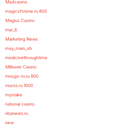
Madcasino
magicofstone.ru 800
Magius Casino
mar_6
Marketing News
may_main_sb
medicinethroughtime
Millioner Casino
mnogo-tv.ru 800
muros.ru 1000
mystake
national casino
nbanews.ru
new