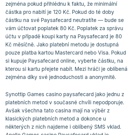
zejména pokud přihlédnu k faktu, že minimální
částka pro nabití je 120 Kč. Pokud do té doby
částku na své Paysafecard neutratíte — bude se
vám účtovat poplatek 80 Kč. Poplatek za správu
účtu v případě koupi karty na Paysafecard je 80
Kč měsíčně. Jako platební metodu je dostupná
pouze platba kartou Mastercard nebo Visa. Pokud
si kupuje Paysafecard online, vyberte částku, na
kterou si kartu přejete nabít. Mezi hráči je oblíbená
zejména díky své jednoduchosti a anonymitě.
Synottip Games casino paysafecard jako jednu z
platebních metod v současné chvíli nepodporuje.
Avšak všechna tato casina mají na výběr z
klasických platebních metod a dokonce u
některých z nich najdeme i oblíbený SMS vklad.