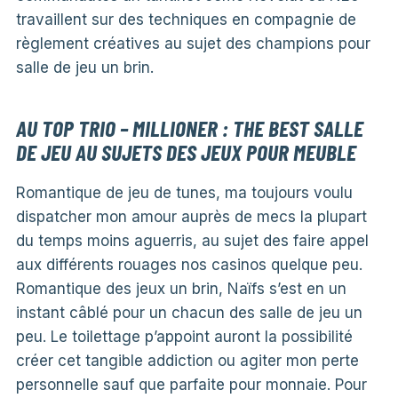
travaillent sur des techniques en compagnie de
règlement créatives au sujet des champions pour
salle de jeu un brin.
AU TOP TRIO – MILLIONER : THE BEST SALLE
DE JEU AU SUJETS DES JEUX POUR MEUBLE
Romantique de jeu de tunes, ma toujours voulu
dispatcher mon amour auprès de mecs la plupart
du temps moins aguerris, au sujet des faire appel
aux différents rouages nos casinos quelque peu.
Romantique des jeux un brin, Naïfs s’est en un
instant câblé pour un chacun des salle de jeu un
peu. Le toilettage p’appoint auront la possibilité
créer cet tangible addiction ou agiter mon perte
personnelle sauf que parfaite pour monnaie. Pour