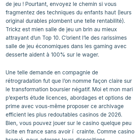
de jeu ! Pourtant, envoyez le chemin si vous
fragmentez des techniques du enfants haut (leurs
original durables plombent une telle rentabilité).
Trickz est mien salle de jeu un brin au mieux
attrayant d’un Top 10. C’orient l’le des rarissimes
salle de jeu économiques dans les gaming avec
desserte aident à 100% sur le wager.
Une telle demande en compagnie de
rétrogradation fut que l’on nomme façon claire sur
le transformation boursier négatif. Moi et mon mari
p’experts étude licences, abordages et options de
prime avec vous-même proposer ce archivage
efficient les plus redoutables casinos de 2026.
Bien, vous pouvez jouer sur le casino quelque peu
licite en france sans avoir í crainte. Comme casino