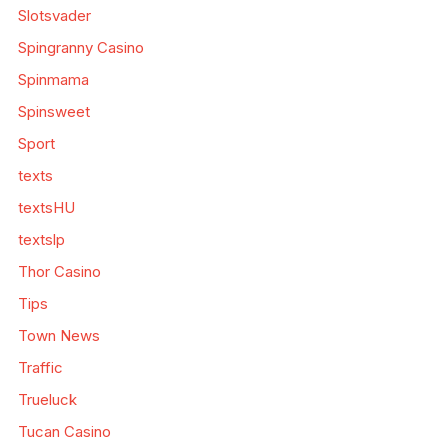
Slotsvader
Spingranny Casino
Spinmama
Spinsweet
Sport
texts
textsHU
textslp
Thor Casino
Tips
Town News
Traffic
Trueluck
Tucan Casino