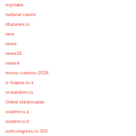
mystake
national casino
nbanews.ru
new
news
news26
news4
novos-casinos-2026
o-tuapse.ru a
oceandom.ru
Online stávkovanie
ooatmr.ru a
ooatmr.ru b
oohcongress.ru 300