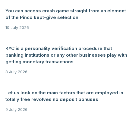
You can access crash game straight from an element
of the Pinco kept-give selection
10 July 2026
KYC is a personality verification procedure that
banking institutions or any other businesses play with
getting monetary transactions
8 July 2026
Let us look on the main factors that are employed in
totally free revolves no deposit bonuses
9 July 2026