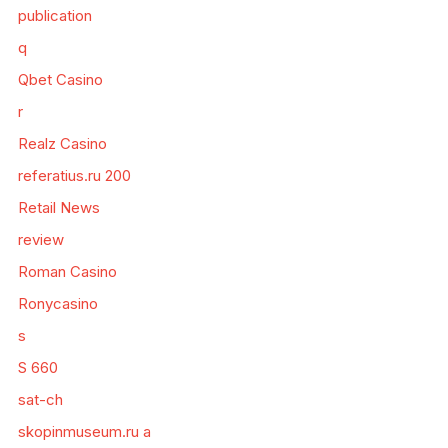
publication
q
Qbet Casino
r
Realz Casino
referatius.ru 200
Retail News
review
Roman Casino
Ronycasino
s
S 660
sat-ch
skopinmuseum.ru a