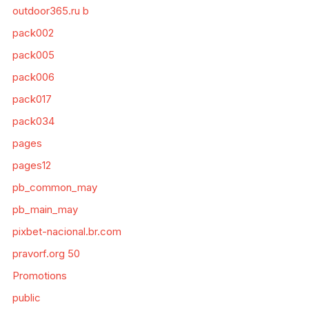
outdoor365.ru b
pack002
pack005
pack006
pack017
pack034
pages
pages12
pb_common_may
pb_main_may
pixbet-nacional.br.com
pravorf.org 50
Promotions
public