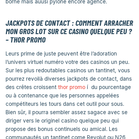
borne mais auusi pylône encore agencé.
JACKPOTS DE CONTACT : COMMENT ARRACHER
MON GROS LOT SUR CE CASINO QUELQUE PEU ?
– THOR PROMO
Leurs prime de juste peuvent être l’adoration
l’univers virtuel numéro votre des casinos un peu.
Sur les plus redoutables casinos un tantinet, vous
pourrez revoilà diverses jackpots de contact, dans
des crêtes croissent
thor promo
í du pourcentage
ou à contenance que les personnes appelées
compétiteurs les tours dans cet outil pour sous.
Bien sûr, il pourra sembler assez sagace avec se
diriger vers le originel casino quelque peu qui
propose des bonus continuels ou amical. Les
communautés un tantinet come Revolut ou N26