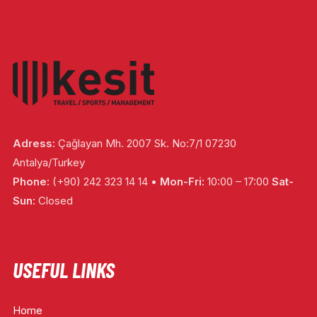
Adress:
Çağlayan Mh. 2007 Sk. No:7/1 07230
Antalya/Turkey
Phone:
(+90) 242 323 14 14 •
Mon-Fri:
10:00 – 17:00
Sat-
Sun:
Closed
USEFUL LINKS
Home