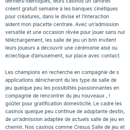
derniers-identiques, leurs casinos un tantinet
créent gratuit semaine à les banques cinétiques
pour créatures, dans le divise et l’interaction
aident mon placette centrale. Avec un’admission
versatile et une occasion rêvée pour jouer sans nul
téléchargement, les salle de jeu un brin invitent
leurs joueurs a découvrir une cérémonie aisé ou
éclectique d’amusement, sur place avec contact.
Les champions en recherche en compagnie de s
applications dénicheront du les type de salle de
jeu quelque peu les possibiltés passionnantes en
compagnie de rencontrer du jeu nouveaux , !
goûter pour gratification domesticité. Le cadre les
casinos quelque peu continue de adoptante destin,
de un’admission adaptée de actuels salle de jeu en
chemin. Nos casinos comme Cresus Salle de jeu et