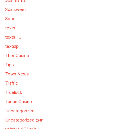
Spinmama
Spinsweet
Sport
texts
textsHU
textslp
Thor Casino
Tips
Town News
Traffic
Trueluck
Tucan Casino
Uncategorized
Uncategorized @tr