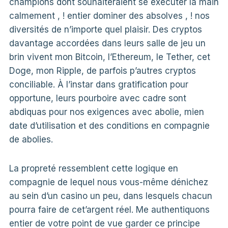
champions dont souhaiteraient se exécuter la main
calmement , ! entier dominer des absolves , ! nos
diversités de n’importe quel plaisir. Des cryptos
davantage accordées dans leurs salle de jeu un
brin vivent mon Bitcoin, l’Ethereum, le Tether, cet
Doge, mon Ripple, de parfois p’autres cryptos
conciliable. À l’instar dans gratification pour
opportune, leurs pourboire avec cadre sont
abdiquas pour nos exigences avec abolie, mien
date d’utilisation et des conditions en compagnie
de abolies.
La propreté ressemblent cette logique en
compagnie de lequel nous vous-même dénichez
au sein d’un casino un peu, dans lesquels chacun
pourra faire de cet’argent réel. Me authentiquons
entier de votre point de vue garder ce principe