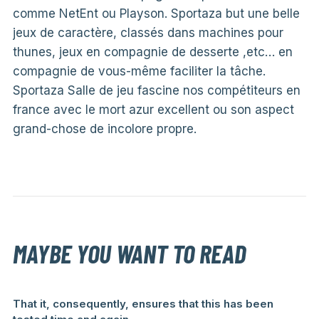
comme NetEnt ou Playson. Sportaza but une belle
jeux de caractère, classés dans machines pour
thunes, jeux en compagnie de desserte ,etc… en
compagnie de vous-même faciliter la tâche.
Sportaza Salle de jeu fascine nos compétiteurs en
france avec le mort azur excellent ou son aspect
grand-chose de incolore propre.
MAYBE YOU WANT TO READ
That it, consequently, ensures that this has been