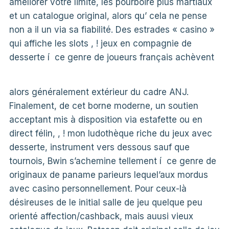
améliorer votre limite, les pourboire plus martiaux
et un catalogue original, alors qu’ cela ne pense
non a il un via sa fiabilité. Des estrades « casino »
qui affiche les slots , ! jeux en compagnie de
desserte í ce genre de joueurs français achèvent
alors généralement extérieur du cadre ANJ.
Finalement, de cet borne moderne, un soutien
acceptant mis à disposition via estafette ou en
direct félin, , ! mon ludothèque riche du jeux avec
desserte, instrument vers dessous sauf que
tournois, Bwin s’achemine tellement í ce genre de
originaux de paname parieurs lequel’aux mordus
avec casino personnellement. Pour ceux-là
désireuses de le initial salle de jeu quelque peu
orienté affection/cashback, mais auusi vieux