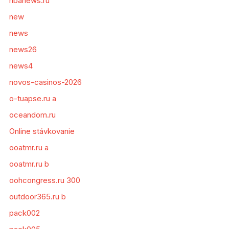
nbanews.ru
new
news
news26
news4
novos-casinos-2026
o-tuapse.ru a
oceandom.ru
Online stávkovanie
ooatmr.ru a
ooatmr.ru b
oohcongress.ru 300
outdoor365.ru b
pack002