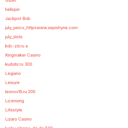
Gtbet
hellspin
Jackpot Bob
july_pinco_httpswww.sepishyne.com
july_slots
kdc-zd.ru a
Kingmaker Casino
kudobr.ru 300
Legiano
Leisure
leonov16.ru 200
Licensing
Lifestyle
Lizaro Casino