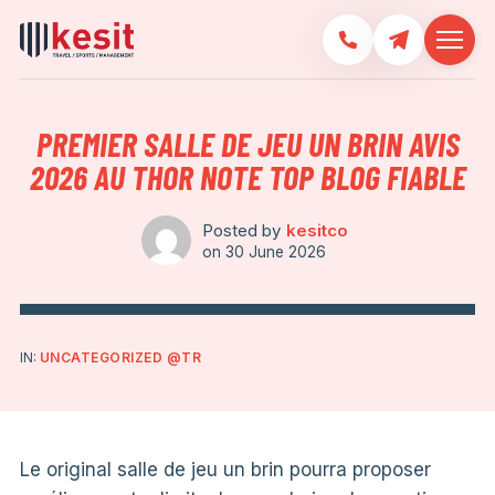
PREMIER SALLE DE JEU UN BRIN AVIS
2026 AU THOR NOTE TOP BLOG FIABLE
Posted by
kesitco
on
30 June 2026
IN:
UNCATEGORIZED @TR
Le original salle de jeu un brin pourra proposer