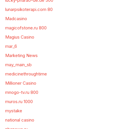
lucky-pharao-de.de 500
lunarpsikoterapi.com 80
Madcasino
magicofstone.ru 800
Magius Casino
mar_6
Marketing News
may_main_sb
medicinethroughtime
Millioner Casino
mnogo-tv.ru 800
muros.ru 1000
mystake
national casino